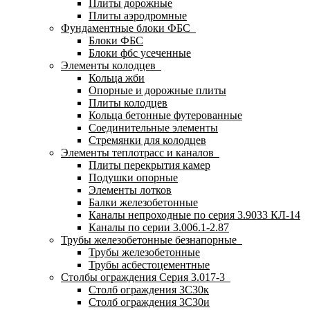
Плиты дорожные
Плиты аэродромные
Фундаментные блоки ФБС
Блоки ФБС
Блоки фбс усеченные
Элементы колодцев
Кольца жби
Опорные и дорожные плиты
Плиты колодцев
Кольца бетонные футерованные
Соединительные элементы
Стремянки для колодцев
Элементы теплотрасс и каналов
Плиты перекрытия камер
Подушки опорные
Элементы лотков
Балки железобетонные
Каналы непроходные по серия 3.9033 КЛ-14
Каналы по серии 3.006.1-2.87
Трубы железобетонные безнапорные
Трубы железобетонные
Трубы асбестоцементные
Столбы ограждения Серия 3.017-3
Столб ограждения 3С30к
Столб ограждения 3С30и