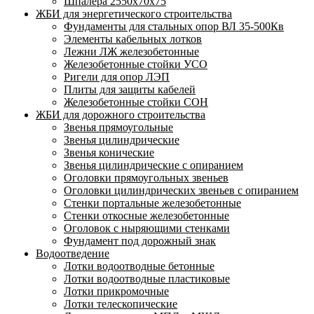
Шпалера 2550х70х75
ЖБИ для энергетического строительства
Фундаменты для стальных опор ВЛ 35-500Кв
Элементы кабельных лотков
Лежни ЛЖ железобетонные
Железобетонные стойки УСО
Ригели для опор ЛЭП
Плиты для защиты кабелей
Железобетонные стойки СОН
ЖБИ для дорожного строительства
Звенья прямоугольные
Звенья цилиндрические
Звенья конические
Звенья цилиндрические с опиранием
Оголовки прямоугольных звеньев
Оголовки цилиндрических звеньев с опиранием
Стенки портальные железобетонные
Стенки откосные железобетонные
Оголовок с ныряющими стенками
Фундамент под дорожный знак
Водоотведение
Лотки водоотводные бетонные
Лотки водоотводные пластиковые
Лотки прикромочные
Лотки телескопические