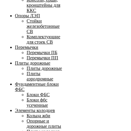
кронштейны для
ККС
Опоры ЛЭП
Стойки
железобетонные
СВ
Комплектующие
для стоек СВ
Перемычки
Перемычки ПБ
Перемычки ПП
Плиты дорожные
Плиты дорожные
Плиты
аэродромные
Фундаментные блоки
ФБС
Блоки ФБС
Блоки фбс
усеченные
Элементы колодцев
Кольца жби
Опорные и
дорожные плиты