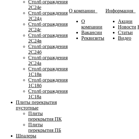
Столб ограждения
2С24е
О компании
Информация
Столб ограждения
2С24д
О
Акции
Столб ограждения
компании
Новости
2С24г
Вакансии
Статьи
Столб ограждения
Реквизиты
Видео
2С24в
Столб ограждения
2С24б
Столб ограждения
2С24а
Столб ограждения
1С18в
Столб ограждения
1С18б
Столб ограждения
1С18а
Плиты перекрытия
пустотные
Плиты
перекрытия ПК
Плиты
перекрытия ПБ
Шпалеры