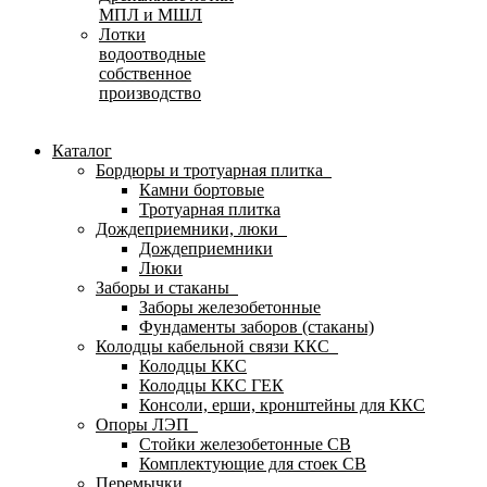
МПЛ и МШЛ
Лотки
водоотводные
собственное
производство
Каталог
Бордюры и тротуарная плитка
Камни бортовые
Тротуарная плитка
Дождеприемники, люки
Дождеприемники
Люки
Заборы и стаканы
Заборы железобетонные
Фундаменты заборов (стаканы)
Колодцы кабельной связи ККС
Колодцы ККС
Колодцы ККС ГЕК
Консоли, ерши, кронштейны для ККС
Опоры ЛЭП
Стойки железобетонные СВ
Комплектующие для стоек СВ
Перемычки