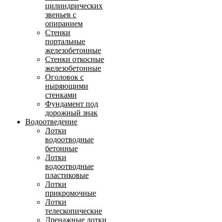
цилиндрических
звеньев с
опиранием
Стенки
портальные
железобетонные
Стенки откосные
железобетонные
Оголовок с
ныряющими
стенками
Фундамент под
дорожный знак
Водоотведение
Лотки
водоотводные
бетонные
Лотки
водоотводные
пластиковые
Лотки
прикромочные
Лотки
телескопические
Дренажные лотки