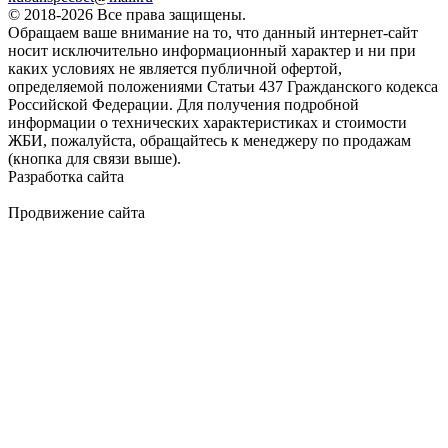
© 2018-2026 Все права защищены.
акция
Обращаем ваше внимание на то, что данный интернет-сайт
носит исключительно информационный характер и ни при
25000 руб.
каких условиях не является публичной офертой,
определяемой положениями Статьи 437 Гражданского кодекса
Цену уточняйте у менеджера
Российской Федерации. Для получения подробной
информации о технических характеристиках и стоимости
ЖБИ, пожалуйста, обращайтесь к менеджеру по продажам
(кнопка для связи выше).
Заказать
Разработка сайта
Продвижение сайта
Golden Studio
Характеристики:
2100
Длина (L), мм
3570
Ширина (W), мм
730
Высота (H), мм
4900
Масса, кг