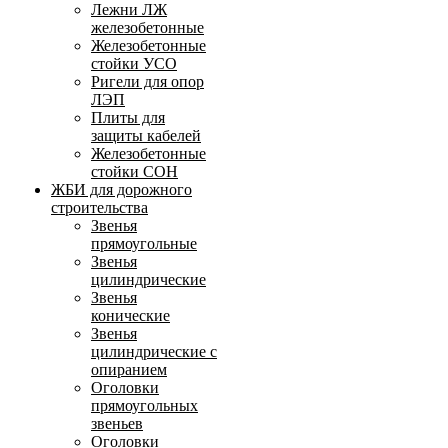
Лежни ЛЖ
железобетонные
Железобетонные
стойки УСО
Ригели для опор
ЛЭП
Плиты для
защиты кабелей
Железобетонные
стойки СОН
ЖБИ для дорожного
строительства
Звенья
прямоугольные
Звенья
цилиндрические
Звенья
конические
Звенья
цилиндрические с
опиранием
Оголовки
прямоугольных
звеньев
Оголовки