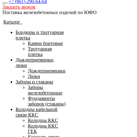
+7 (861)
290-64-64
Заказать звонок
Поставка железобетонных изделий по ЮФО
Каталог
Бордюры и тротуарная
плитка
Камни бортовые
Тротуарная
плитка
Дождеприемники,
люки
Дождеприемники
Люки
Заборы и стаканы
Заборы
железобетонные
Фундаменты
заборов (стаканы)
Колодцы кабельной
связи ККС
Колодцы ККС
Колодцы ККС
ГЕК
Консоли, ерши,