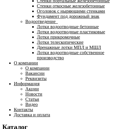
Стенки портальные железобетонные
Стенки откосные железобетонные
Оголовок с ныряющими стенками
Фундамент под дорожный знак
Водоотведение
Лотки водоотводные бетонные
Лотки водоотводные пластиковые
Лотки прикромочные
Лотки телескопические
Дренажные лотки МПЛ и МШЛ
Лотки водоотводные собственное
производство
О компании
О компании
Вакансии
Реквизиты
Информация
Акции
Новости
Статьи
Видео
Контакты
Доставка и оплата
Каталог