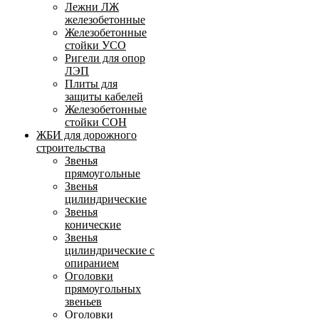
Лежни ЛЖ
железобетонные
Железобетонные
стойки УСО
Ригели для опор
ЛЭП
Плиты для
защиты кабелей
Железобетонные
стойки СОН
ЖБИ для дорожного
строительства
Звенья
прямоугольные
Звенья
цилиндрические
Звенья
конические
Звенья
цилиндрические с
опиранием
Оголовки
прямоугольных
звеньев
Оголовки