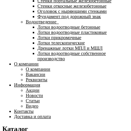
Стенки портальные железобетонные
Стенки откосные железобетонные
Оголовок с ныряющими стенками
Фундамент под дорожный знак
Водоотведение
Лотки водоотводные бетонные
Лотки водоотводные пластиковые
Лотки прикромочные
Лотки телескопические
Дренажные лотки МПЛ и МШЛ
Лотки водоотводные собственное
производство
О компании
О компании
Вакансии
Реквизиты
Информация
Акции
Новости
Статьи
Видео
Контакты
Доставка и оплата
Каталог