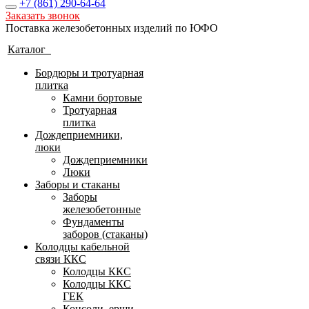
+7 (861)
290-64-64
Заказать звонок
Поставка железобетонных изделий по ЮФО
Каталог
Бордюры и тротуарная
плитка
Камни бортовые
Тротуарная
плитка
Дождеприемники,
люки
Дождеприемники
Люки
Заборы и стаканы
Заборы
железобетонные
Фундаменты
заборов (стаканы)
Колодцы кабельной
связи ККС
Колодцы ККС
Колодцы ККС
ГЕК
Консоли, ерши,