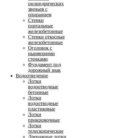
цилиндрических
звеньев с
опиранием
Стенки
портальные
железобетонные
Стенки откосные
железобетонные
Оголовок с
ныряющими
стенками
Фундамент под
дорожный знак
Водоотведение
Лотки
водоотводные
бетонные
Лотки
водоотводные
пластиковые
Лотки
прикромочные
Лотки
телескопические
Дренажные лотки