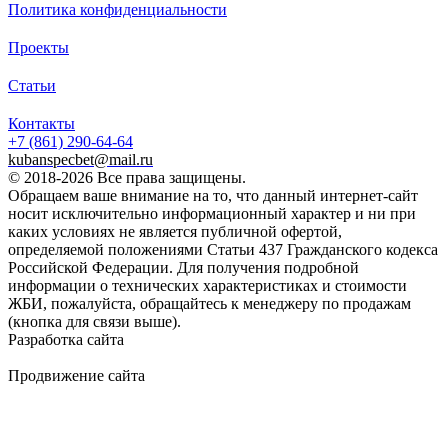
Политика конфиденциальности
акция
Проекты
25000 руб.
Статьи
Цену уточняйте у менеджера
Контакты
+7 (861)
290-64-64
kubanspecbet@mail.ru
Заказать
© 2018-2026 Все права защищены.
Обращаем ваше внимание на то, что данный интернет-сайт
носит исключительно информационный характер и ни при
каких условиях не является публичной офертой,
определяемой положениями Статьи 437 Гражданского кодекса
Российской Федерации. Для получения подробной
информации о технических характеристиках и стоимости
Характеристики:
ЖБИ, пожалуйста, обращайтесь к менеджеру по продажам
(кнопка для связи выше).
1700
Разработка сайта
Длина (L), мм
2340
Ширина (W), мм
Продвижение сайта
Golden Studio
2730
Высота (H), мм
7500
Масса, кг