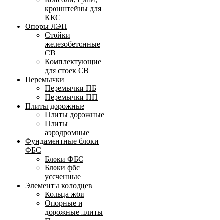
кронштейны для
ККС
Опоры ЛЭП
Стойки
железобетонные
СВ
Комплектующие
для стоек СВ
Перемычки
Перемычки ПБ
Перемычки ПП
Плиты дорожные
Плиты дорожные
Плиты
аэродромные
Фундаментные блоки
ФБС
Блоки ФБС
Блоки фбс
усеченные
Элементы колодцев
Кольца жби
Опорные и
дорожные плиты