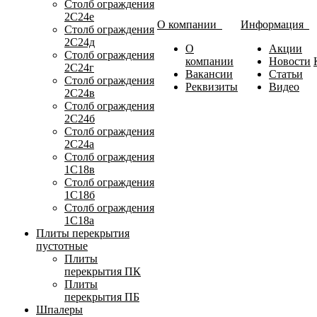
Столб ограждения
2С24е
О компании
Информация
Столб ограждения
2С24д
О
Акции
Столб ограждения
компании
Новости
2С24г
Вакансии
Статьи
Столб ограждения
Реквизиты
Видео
2С24в
Столб ограждения
2С24б
Столб ограждения
2С24а
Столб ограждения
1С18в
Столб ограждения
1С18б
Столб ограждения
1С18а
Плиты перекрытия
пустотные
Плиты
перекрытия ПК
Плиты
перекрытия ПБ
Шпалеры