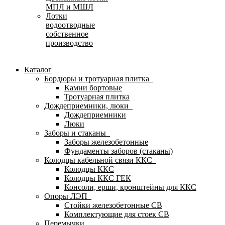
МПЛ и МШЛ
Лотки
водоотводные
собственное
производство
Каталог
Бордюры и тротуарная плитка
Камни бортовые
Тротуарная плитка
Дождеприемники, люки
Дождеприемники
Люки
Заборы и стаканы
Заборы железобетонные
Фундаменты заборов (стаканы)
Колодцы кабельной связи ККС
Колодцы ККС
Колодцы ККС ГЕК
Консоли, ерши, кронштейны для ККС
Опоры ЛЭП
Стойки железобетонные СВ
Комплектующие для стоек СВ
Перемычки