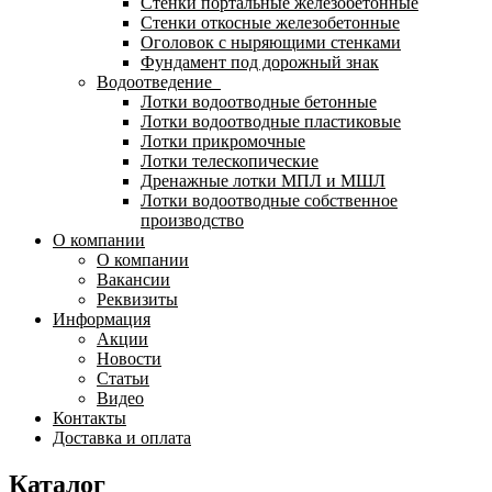
Стенки портальные железобетонные
Стенки откосные железобетонные
Оголовок с ныряющими стенками
Фундамент под дорожный знак
Водоотведение
Лотки водоотводные бетонные
Лотки водоотводные пластиковые
Лотки прикромочные
Лотки телескопические
Дренажные лотки МПЛ и МШЛ
Лотки водоотводные собственное
производство
О компании
О компании
Вакансии
Реквизиты
Информация
Акции
Новости
Статьи
Видео
Контакты
Доставка и оплата
Каталог