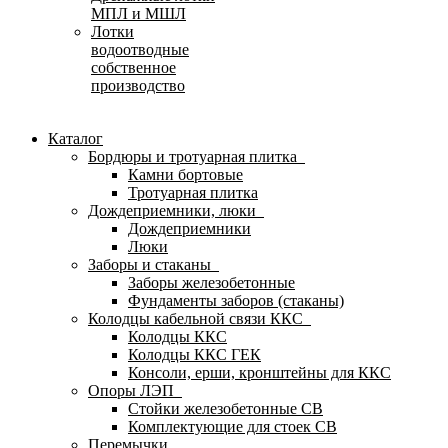
МПЛ и МШЛ
Лотки
водоотводные
собственное
производство
Каталог
Бордюры и тротуарная плитка
Камни бортовые
Тротуарная плитка
Дождеприемники, люки
Дождеприемники
Люки
Заборы и стаканы
Заборы железобетонные
Фундаменты заборов (стаканы)
Колодцы кабельной связи ККС
Колодцы ККС
Колодцы ККС ГЕК
Консоли, ерши, кронштейны для ККС
Опоры ЛЭП
Стойки железобетонные СВ
Комплектующие для стоек СВ
Перемычки