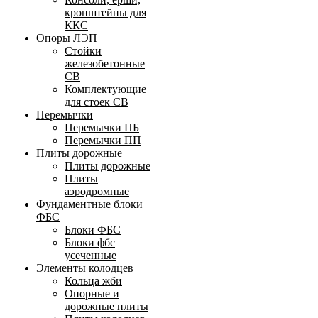
кронштейны для
ККС
Опоры ЛЭП
Стойки
железобетонные
СВ
Комплектующие
для стоек СВ
Перемычки
Перемычки ПБ
Перемычки ПП
Плиты дорожные
Плиты дорожные
Плиты
аэродромные
Фундаментные блоки
ФБС
Блоки ФБС
Блоки фбс
усеченные
Элементы колодцев
Кольца жби
Опорные и
дорожные плиты