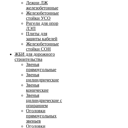
Лежни ЛЖ
железобетонные
Железобетонные
стойки УСО
Ригели для опор
ЛЭП
Плиты для
защиты кабелей
Железобетонные
стойки СОН
ЖБИ для дорожного
строительства
Звенья
прямоугольные
Звенья
цилиндрические
Звенья
конические
Звенья
цилиндрические с
опиранием
Оголовки
прямоугольных
звеньев
Оголовки