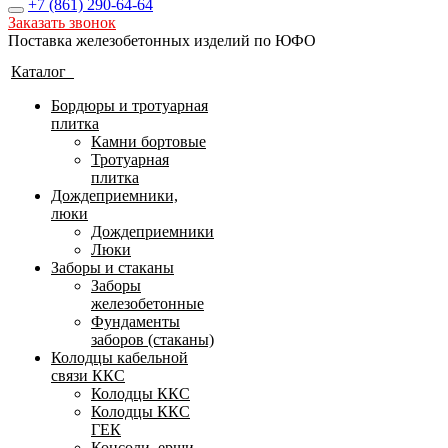
+7 (861)
290-64-64
Заказать звонок
Поставка железобетонных изделий по ЮФО
Каталог
Бордюры и тротуарная
плитка
Камни бортовые
Тротуарная
плитка
Дождеприемники,
люки
Дождеприемники
Люки
Заборы и стаканы
Заборы
железобетонные
Фундаменты
заборов (стаканы)
Колодцы кабельной
связи ККС
Колодцы ККС
Колодцы ККС
ГЕК
Консоли, ерши,