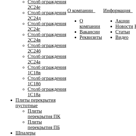
Столб ограждения
2С24е
О компании
Информация
Столб ограждения
2С24д
О
Акции
Столб ограждения
компании
Новости
2С24г
Вакансии
Статьи
Столб ограждения
Реквизиты
Видео
2С24в
Столб ограждения
2С24б
Столб ограждения
2С24а
Столб ограждения
1С18в
Столб ограждения
1С18б
Столб ограждения
1С18а
Плиты перекрытия
пустотные
Плиты
перекрытия ПК
Плиты
перекрытия ПБ
Шпалеры