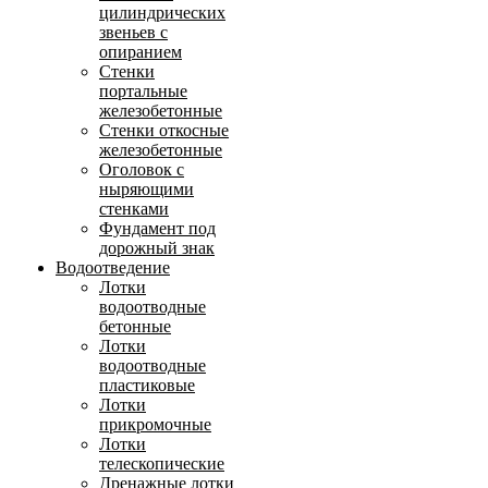
цилиндрических
звеньев с
опиранием
Стенки
портальные
железобетонные
Стенки откосные
железобетонные
Оголовок с
ныряющими
стенками
Фундамент под
дорожный знак
Водоотведение
Лотки
водоотводные
бетонные
Лотки
водоотводные
пластиковые
Лотки
прикромочные
Лотки
телескопические
Дренажные лотки