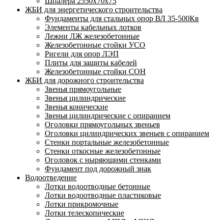
Шпалера 2550х70х75
ЖБИ для энергетического строительства
Фундаменты для стальных опор ВЛ 35-500Кв
Элементы кабельных лотков
Лежни ЛЖ железобетонные
Железобетонные стойки УСО
Ригели для опор ЛЭП
Плиты для защиты кабелей
Железобетонные стойки СОН
ЖБИ для дорожного строительства
Звенья прямоугольные
Звенья цилиндрические
Звенья конические
Звенья цилиндрические с опиранием
Оголовки прямоугольных звеньев
Оголовки цилиндрических звеньев с опиранием
Стенки портальные железобетонные
Стенки откосные железобетонные
Оголовок с ныряющими стенками
Фундамент под дорожный знак
Водоотведение
Лотки водоотводные бетонные
Лотки водоотводные пластиковые
Лотки прикромочные
Лотки телескопические