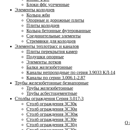
Блоки фбс усеченные
Элементы колодцев
Кольца жби
Опорные и дорожные плиты
Плиты колодцев
Кольца бетонные футерованные
Соединительные элементы
Стремянки для колодцев
Элементы теплотрасс и каналов
Плиты перекрытия камер
Подушки опорные
Элементы лотков
Балки железобетонные
Каналы непроходные по серия 3.9033 КЛ-14
Каналы по серии 3.006.1-2.87
Трубы железобетонные безнапорные
Трубы железобетонные
Трубы асбестоцементные
Столбы ограждения Серия 3.017-3
Столб ограждения 3С30к
Столб ограждения 3С30и
Столб ограждения 3С30ж
Столб ограждения 3С30е
О
Столб ограждения 3С30д
Столб ограждения 3С30г