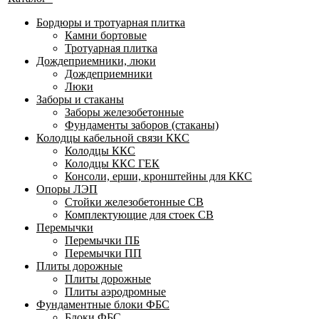
Бордюры и тротуарная плитка
Камни бортовые
Тротуарная плитка
Дождеприемники, люки
Дождеприемники
Люки
Заборы и стаканы
Заборы железобетонные
Фундаменты заборов (стаканы)
Колодцы кабельной связи ККС
Колодцы ККС
Колодцы ККС ГЕК
Консоли, ерши, кронштейны для ККС
Опоры ЛЭП
Стойки железобетонные СВ
Комплектующие для стоек СВ
Перемычки
Перемычки ПБ
Перемычки ПП
Плиты дорожные
Плиты дорожные
Плиты аэродромные
Фундаментные блоки ФБС
Блоки ФБС