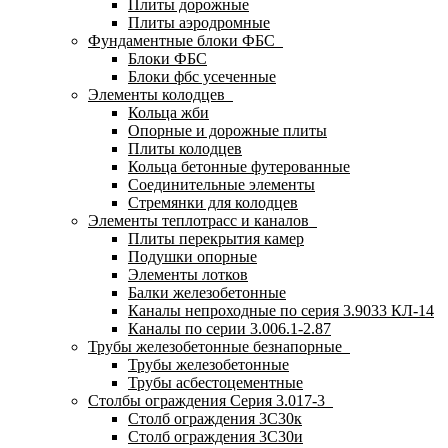
Плиты дорожные
Плиты аэродромные
Фундаментные блоки ФБС
Блоки ФБС
Блоки фбс усеченные
Элементы колодцев
Кольца жби
Опорные и дорожные плиты
Плиты колодцев
Кольца бетонные футерованные
Соединительные элементы
Стремянки для колодцев
Элементы теплотрасс и каналов
Плиты перекрытия камер
Подушки опорные
Элементы лотков
Балки железобетонные
Каналы непроходные по серия 3.9033 КЛ-14
Каналы по серии 3.006.1-2.87
Трубы железобетонные безнапорные
Трубы железобетонные
Трубы асбестоцементные
Столбы ограждения Серия 3.017-3
Столб ограждения 3С30к
Столб ограждения 3С30и