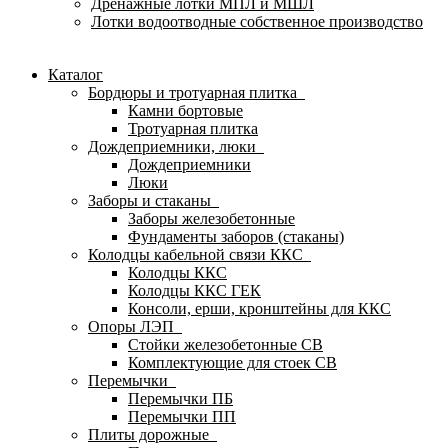
Дренажные лотки МПЛ и МШЛ
Лотки водоотводные собственное производство
Каталог
Бордюры и тротуарная плитка
Камни бортовые
Тротуарная плитка
Дождеприемники, люки
Дождеприемники
Люки
Заборы и стаканы
Заборы железобетонные
Фундаменты заборов (стаканы)
Колодцы кабельной связи ККС
Колодцы ККС
Колодцы ККС ГЕК
Консоли, ерши, кронштейны для ККС
Опоры ЛЭП
Стойки железобетонные СВ
Комплектующие для стоек СВ
Перемычки
Перемычки ПБ
Перемычки ПП
Плиты дорожные