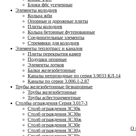
Блоки фбс усеченные
Элементы колодцев
Кольца жби
Опорные и дорожные плиты
Плиты колодцев
Кольца бетонные футерованные
Соединительные элементы
Стремянки для колодцев
Элементы теплотрасс и каналов
Плиты перекрытия камер
Подушки опорные
Элементы лотков
Балки железобетонные
Каналы непроходные по серия 3.9033 КЛ-14
Каналы по серии 3.006.1-2.87
Трубы железобетонные безнапорные
Трубы железобетонные
Трубы асбестоцементные
Столбы ограждения Серия 3.017-3
Столб ограждения 3С30к
Столб ограждения 3С30и
Столб ограждения 3С30ж
Столб ограждения 3С30е
О
Столб ограждения 3С30д
Столб ограждения 3С30г