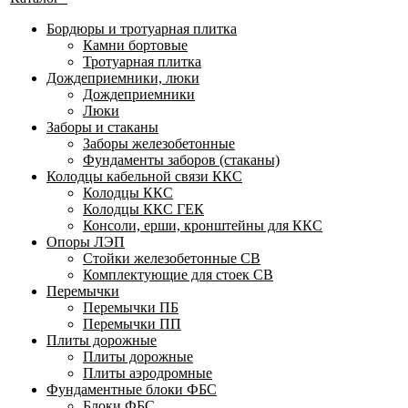
Бордюры и тротуарная плитка
Камни бортовые
Тротуарная плитка
Дождеприемники, люки
Дождеприемники
Люки
Заборы и стаканы
Заборы железобетонные
Фундаменты заборов (стаканы)
Колодцы кабельной связи ККС
Колодцы ККС
Колодцы ККС ГЕК
Консоли, ерши, кронштейны для ККС
Опоры ЛЭП
Стойки железобетонные СВ
Комплектующие для стоек СВ
Перемычки
Перемычки ПБ
Перемычки ПП
Плиты дорожные
Плиты дорожные
Плиты аэродромные
Фундаментные блоки ФБС
Блоки ФБС