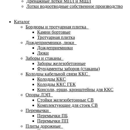
Дренажные лотки МПЛ и МШЛ
Лотки водоотводные собственное производство
Каталог
Бордюры и тротуарная плитка
Камни бортовые
Тротуарная плитка
Дождеприемники, люки
Дождеприемники
Люки
Заборы и стаканы
Заборы железобетонные
Фундаменты заборов (стаканы)
Колодцы кабельной связи ККС
Колодцы ККС
Колодцы ККС ГЕК
Консоли, ерши, кронштейны для ККС
Опоры ЛЭП
Стойки железобетонные СВ
Комплектующие для стоек СВ
Перемычки
Перемычки ПБ
Перемычки ПП
Плиты дорожные