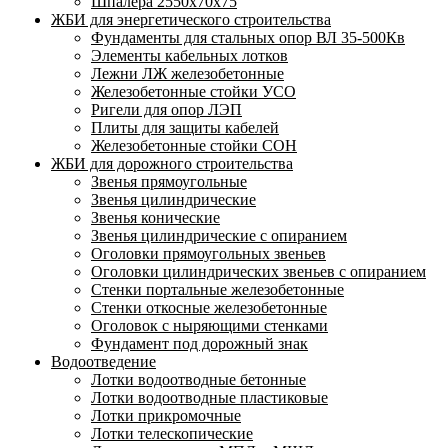
Шпалера 2550х70х75
ЖБИ для энергетического строительства
Фундаменты для стальных опор ВЛ 35-500Кв
Элементы кабельных лотков
Лежни ЛЖ железобетонные
Железобетонные стойки УСО
Ригели для опор ЛЭП
Плиты для защиты кабелей
Железобетонные стойки СОН
ЖБИ для дорожного строительства
Звенья прямоугольные
Звенья цилиндрические
Звенья конические
Звенья цилиндрические с опиранием
Оголовки прямоугольных звеньев
Оголовки цилиндрических звеньев с опиранием
Стенки портальные железобетонные
Стенки откосные железобетонные
Оголовок с ныряющими стенками
Фундамент под дорожный знак
Водоотведение
Лотки водоотводные бетонные
Лотки водоотводные пластиковые
Лотки прикромочные
Лотки телескопические