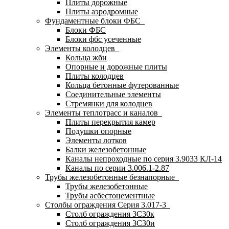
Плиты дорожные
Плиты аэродромные
Фундаментные блоки ФБС
Блоки ФБС
Блоки фбс усеченные
Элементы колодцев
Кольца жби
Опорные и дорожные плиты
Плиты колодцев
Кольца бетонные футерованные
Соединительные элементы
Стремянки для колодцев
Элементы теплотрасс и каналов
Плиты перекрытия камер
Подушки опорные
Элементы лотков
Балки железобетонные
Каналы непроходные по серия 3.9033 КЛ-14
Каналы по серии 3.006.1-2.87
Трубы железобетонные безнапорные
Трубы железобетонные
Трубы асбестоцементные
Столбы ограждения Серия 3.017-3
Столб ограждения 3С30к
Столб ограждения 3С30и