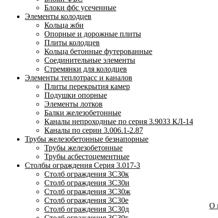
Блоки фбс усеченные
Элементы колодцев
Кольца жби
Опорные и дорожные плиты
Плиты колодцев
Кольца бетонные футерованные
Соединительные элементы
Стремянки для колодцев
Элементы теплотрасс и каналов
Плиты перекрытия камер
Подушки опорные
Элементы лотков
Балки железобетонные
Каналы непроходные по серия 3.9033 КЛ-14
Каналы по серии 3.006.1-2.87
Трубы железобетонные безнапорные
Трубы железобетонные
Трубы асбестоцементные
Столбы ограждения Серия 3.017-3
Столб ограждения 3С30к
Столб ограждения 3С30и
Столб ограждения 3С30ж
Столб ограждения 3С30е
О
Столб ограждения 3С30д
Столб ограждения 3С30г