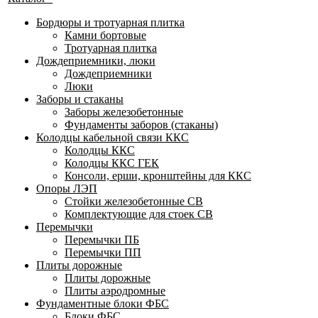
Бордюры и тротуарная плитка
Камни бортовые
Тротуарная плитка
Дождеприемники, люки
Дождеприемники
Люки
Заборы и стаканы
Заборы железобетонные
Фундаменты заборов (стаканы)
Колодцы кабельной связи ККС
Колодцы ККС
Колодцы ККС ГЕК
Консоли, ерши, кронштейны для ККС
Опоры ЛЭП
Стойки железобетонные СВ
Комплектующие для стоек СВ
Перемычки
Перемычки ПБ
Перемычки ПП
Плиты дорожные
Плиты дорожные
Плиты аэродромные
Фундаментные блоки ФБС
Блоки ФБС