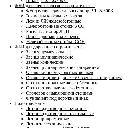
Шпалера 2550х70х75
ЖБИ для энергетического строительства
Фундаменты для стальных опор ВЛ 35-500Кв
Элементы кабельных лотков
Лежни ЛЖ железобетонные
Железобетонные стойки УСО
Ригели для опор ЛЭП
Плиты для защиты кабелей
Железобетонные стойки СОН
ЖБИ для дорожного строительства
Звенья прямоугольные
Звенья цилиндрические
Звенья конические
Звенья цилиндрические с опиранием
Оголовки прямоугольных звеньев
Оголовки цилиндрических звеньев с опиранием
Стенки портальные железобетонные
Стенки откосные железобетонные
Оголовок с ныряющими стенками
Фундамент под дорожный знак
Водоотведение
Лотки водоотводные бетонные
Лотки водоотводные пластиковые
Лотки прикромочные
Лотки телескопические