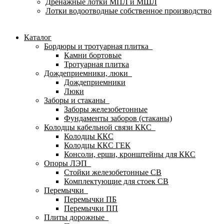
Дренажные лотки МПЛ и МШЛ
Лотки водоотводные собственное производство
Каталог
Бордюры и тротуарная плитка
Камни бортовые
Тротуарная плитка
Дождеприемники, люки
Дождеприемники
Люки
Заборы и стаканы
Заборы железобетонные
Фундаменты заборов (стаканы)
Колодцы кабельной связи ККС
Колодцы ККС
Колодцы ККС ГЕК
Консоли, ерши, кронштейны для ККС
Опоры ЛЭП
Стойки железобетонные СВ
Комплектующие для стоек СВ
Перемычки
Перемычки ПБ
Перемычки ПП
Плиты дорожные