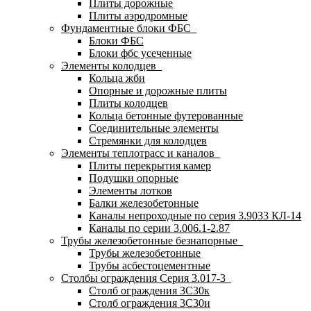
Плиты дорожные
Плиты аэродромные
Фундаментные блоки ФБС
Блоки ФБС
Блоки фбс усеченные
Элементы колодцев
Кольца жби
Опорные и дорожные плиты
Плиты колодцев
Кольца бетонные футерованные
Соединительные элементы
Стремянки для колодцев
Элементы теплотрасс и каналов
Плиты перекрытия камер
Подушки опорные
Элементы лотков
Балки железобетонные
Каналы непроходные по серия 3.9033 КЛ-14
Каналы по серии 3.006.1-2.87
Трубы железобетонные безнапорные
Трубы железобетонные
Трубы асбестоцементные
Столбы ограждения Серия 3.017-3
Столб ограждения 3С30к
Столб ограждения 3С30и