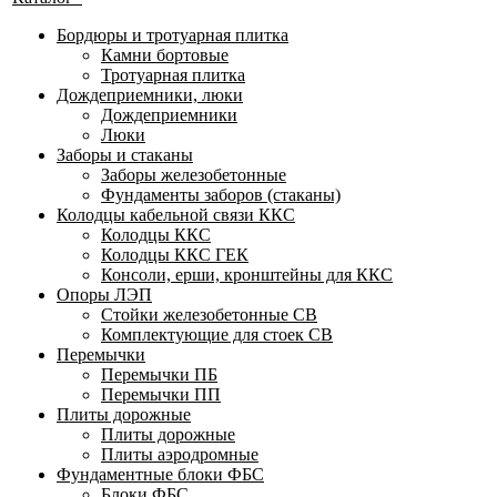
Бордюры и тротуарная плитка
Камни бортовые
Тротуарная плитка
Дождеприемники, люки
Дождеприемники
Люки
Заборы и стаканы
Заборы железобетонные
Фундаменты заборов (стаканы)
Колодцы кабельной связи ККС
Колодцы ККС
Колодцы ККС ГЕК
Консоли, ерши, кронштейны для ККС
Опоры ЛЭП
Стойки железобетонные СВ
Комплектующие для стоек СВ
Перемычки
Перемычки ПБ
Перемычки ПП
Плиты дорожные
Плиты дорожные
Плиты аэродромные
Фундаментные блоки ФБС
Блоки ФБС