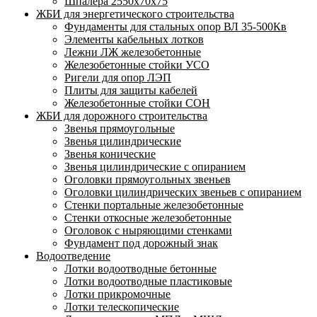
Шпалера 2550х70х75
ЖБИ для энергетического строительства
Фундаменты для стальных опор ВЛ 35-500Кв
Элементы кабельных лотков
Лежни ЛЖ железобетонные
Железобетонные стойки УСО
Ригели для опор ЛЭП
Плиты для защиты кабелей
Железобетонные стойки СОН
ЖБИ для дорожного строительства
Звенья прямоугольные
Звенья цилиндрические
Звенья конические
Звенья цилиндрические с опиранием
Оголовки прямоугольных звеньев
Оголовки цилиндрических звеньев с опиранием
Стенки портальные железобетонные
Стенки откосные железобетонные
Оголовок с ныряющими стенками
Фундамент под дорожный знак
Водоотведение
Лотки водоотводные бетонные
Лотки водоотводные пластиковые
Лотки прикромочные
Лотки телескопические