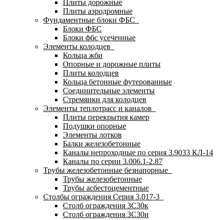
Плиты дорожные
Плиты аэродромные
Фундаментные блоки ФБС
Блоки ФБС
Блоки фбс усеченные
Элементы колодцев
Кольца жби
Опорные и дорожные плиты
Плиты колодцев
Кольца бетонные футерованные
Соединительные элементы
Стремянки для колодцев
Элементы теплотрасс и каналов
Плиты перекрытия камер
Подушки опорные
Элементы лотков
Балки железобетонные
Каналы непроходные по серия 3.9033 КЛ-14
Каналы по серии 3.006.1-2.87
Трубы железобетонные безнапорные
Трубы железобетонные
Трубы асбестоцементные
Столбы ограждения Серия 3.017-3
Столб ограждения 3С30к
Столб ограждения 3С30и