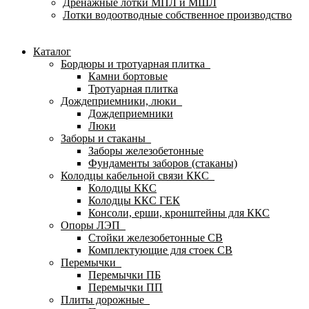
Дренажные лотки МПЛ и МШЛ
Лотки водоотводные собственное производство
Каталог
Бордюры и тротуарная плитка
Камни бортовые
Тротуарная плитка
Дождеприемники, люки
Дождеприемники
Люки
Заборы и стаканы
Заборы железобетонные
Фундаменты заборов (стаканы)
Колодцы кабельной связи ККС
Колодцы ККС
Колодцы ККС ГЕК
Консоли, ерши, кронштейны для ККС
Опоры ЛЭП
Стойки железобетонные СВ
Комплектующие для стоек СВ
Перемычки
Перемычки ПБ
Перемычки ПП
Плиты дорожные