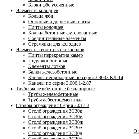
Блоки фбс усеченные
Элементы колодцев
Кольца жби
Опорные и дорожные плиты
Плиты колодцев
Кольца бетонные футерованные
Соединительные элементы
Стремянки для колодцев
Элементы теплотрасс и каналов
Плиты перекрытия камер
Подушки опорные
Элементы лотков
Балки железобетонные
Каналы непроходные по серия 3.9033 КЛ-14
Каналы по серии 3.006.1-2.87
Трубы железобетонные безнапорные
Трубы железобетонные
Трубы асбестоцементные
Столбы ограждения Серия 3.017-3
Столб ограждения 3С30к
Столб ограждения 3С30и
Столб ограждения 3С30ж
Столб ограждения 3С30е
О
Столб ограждения 3С30д
Столб ограждения 3С30г