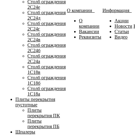
Столб ограждения
2С24е
О компании
Информация
Столб ограждения
2С24д
О
Акции
Столб ограждения
компании
Новости
2С24г
Вакансии
Статьи
Столб ограждения
Реквизиты
Видео
2С24в
Столб ограждения
2С24б
Столб ограждения
2С24а
Столб ограждения
1С18в
Столб ограждения
1С18б
Столб ограждения
1С18а
Плиты перекрытия
пустотные
Плиты
перекрытия ПК
Плиты
перекрытия ПБ
Шпалеры