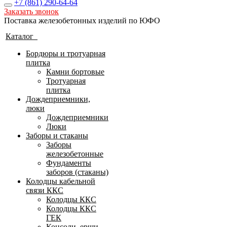
+7 (861)
290-64-64
Заказать звонок
Поставка железобетонных изделий по ЮФО
Каталог
Бордюры и тротуарная
плитка
Камни бортовые
Тротуарная
плитка
Дождеприемники,
люки
Дождеприемники
Люки
Заборы и стаканы
Заборы
железобетонные
Фундаменты
заборов (стаканы)
Колодцы кабельной
связи ККС
Колодцы ККС
Колодцы ККС
ГЕК
Консоли, ерши,