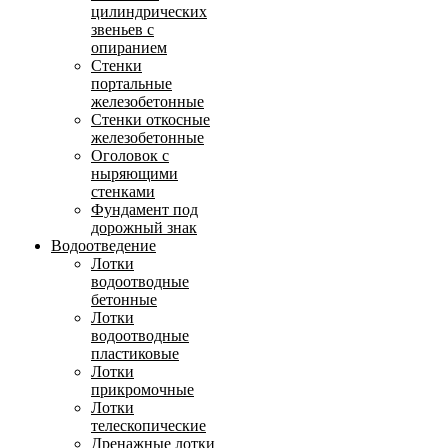
цилиндрических
звеньев с
опиранием
Стенки
портальные
железобетонные
Стенки откосные
железобетонные
Оголовок с
ныряющими
стенками
Фундамент под
дорожный знак
Водоотведение
Лотки
водоотводные
бетонные
Лотки
водоотводные
пластиковые
Лотки
прикромочные
Лотки
телескопические
Дренажные лотки