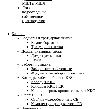
МПЛ и МШЛ
Лотки
водоотводные
собственное
производство
Каталог
Бордюры и тротуарная плитка
Камни бортовые
Тротуарная плитка
Дождеприемники, люки
Дождеприемники
Люки
Заборы и стаканы
Заборы железобетонные
Фундаменты заборов (стаканы)
Колодцы кабельной связи ККС
Колодцы ККС
Колодцы ККС ГЕК
Консоли, ерши, кронштейны для ККС
Опоры ЛЭП
Стойки железобетонные СВ
Комплектующие для стоек СВ
Перемычки