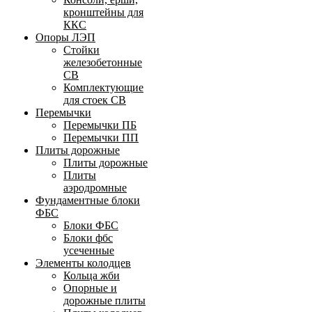
кронштейны для
ККС
Опоры ЛЭП
Стойки
железобетонные
СВ
Комплектующие
для стоек СВ
Перемычки
Перемычки ПБ
Перемычки ПП
Плиты дорожные
Плиты дорожные
Плиты
аэродромные
Фундаментные блоки
ФБС
Блоки ФБС
Блоки фбс
усеченные
Элементы колодцев
Кольца жби
Опорные и
дорожные плиты