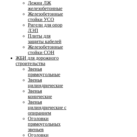
Лежни ЛЖ
железобетонные
Железобетонные
стойки УСО
Ригели для опор
ЛЭП
Плиты для
защиты кабелей
Железобетонные
стойки СОН
ЖБИ для дорожного
строительства
Звенья
прямоугольные
Звенья
цилиндрические
Звенья
конические
Звенья
цилиндрические с
опиранием
Оголовки
прямоугольных
звеньев
Оголовки