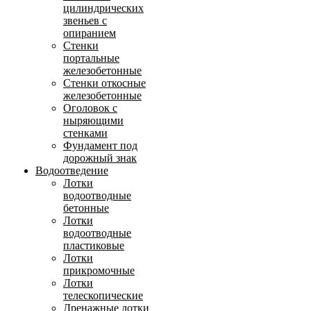
цилиндрических
звеньев с
опиранием
Стенки
портальные
железобетонные
Стенки откосные
железобетонные
Оголовок с
ныряющими
стенками
Фундамент под
дорожный знак
Водоотведение
Лотки
водоотводные
бетонные
Лотки
водоотводные
пластиковые
Лотки
прикромочные
Лотки
телескопические
Дренажные лотки