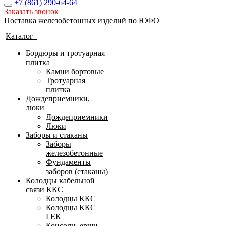
+7 (861)
290-64-64
Заказать звонок
Поставка железобетонных изделий по ЮФО
Каталог
Бордюры и тротуарная
плитка
Камни бортовые
Тротуарная
плитка
Дождеприемники,
люки
Дождеприемники
Люки
Заборы и стаканы
Заборы
железобетонные
Фундаменты
заборов (стаканы)
Колодцы кабельной
связи ККС
Колодцы ККС
Колодцы ККС
ГЕК
Консоли, ерши,