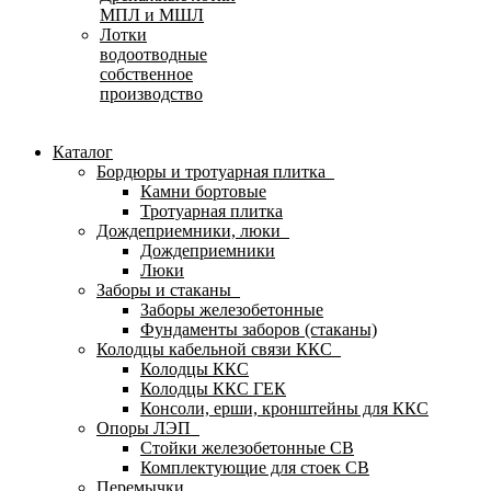
МПЛ и МШЛ
Лотки
водоотводные
собственное
производство
Каталог
Бордюры и тротуарная плитка
Камни бортовые
Тротуарная плитка
Дождеприемники, люки
Дождеприемники
Люки
Заборы и стаканы
Заборы железобетонные
Фундаменты заборов (стаканы)
Колодцы кабельной связи ККС
Колодцы ККС
Колодцы ККС ГЕК
Консоли, ерши, кронштейны для ККС
Опоры ЛЭП
Стойки железобетонные СВ
Комплектующие для стоек СВ
Перемычки