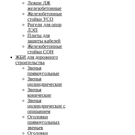
Лежни ЛЖ
железобетонные
Железобетонные
стойки УСО
Ригели для опор
ЛЭП
Плиты для
защиты кабелей
Железобетонные
стойки СОН
ЖБИ для дорожного
строительства
Звенья
прямоугольные
Звенья
цилиндрические
Звенья
конические
Звенья
цилиндрические с
опиранием
Оголовки
прямоугольных
звеньев
Оголовки