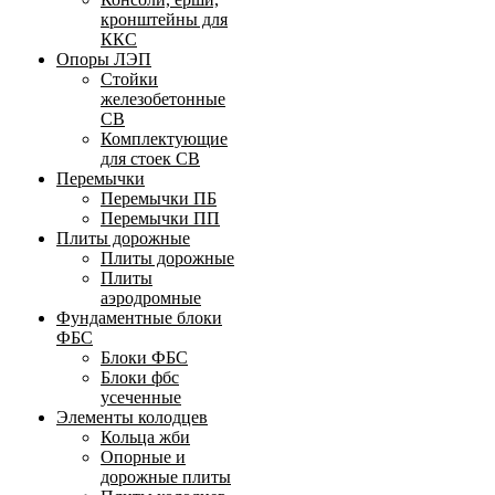
кронштейны для
ККС
Опоры ЛЭП
Стойки
железобетонные
СВ
Комплектующие
для стоек СВ
Перемычки
Перемычки ПБ
Перемычки ПП
Плиты дорожные
Плиты дорожные
Плиты
аэродромные
Фундаментные блоки
ФБС
Блоки ФБС
Блоки фбс
усеченные
Элементы колодцев
Кольца жби
Опорные и
дорожные плиты