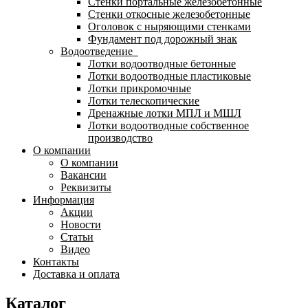
Стенки портальные железобетонные
Стенки откосные железобетонные
Оголовок с ныряющими стенками
Фундамент под дорожный знак
Водоотведение
Лотки водоотводные бетонные
Лотки водоотводные пластиковые
Лотки прикромочные
Лотки телескопические
Дренажные лотки МПЛ и МШЛ
Лотки водоотводные собственное
производство
О компании
О компании
Вакансии
Реквизиты
Информация
Акции
Новости
Статьи
Видео
Контакты
Доставка и оплата
Каталог