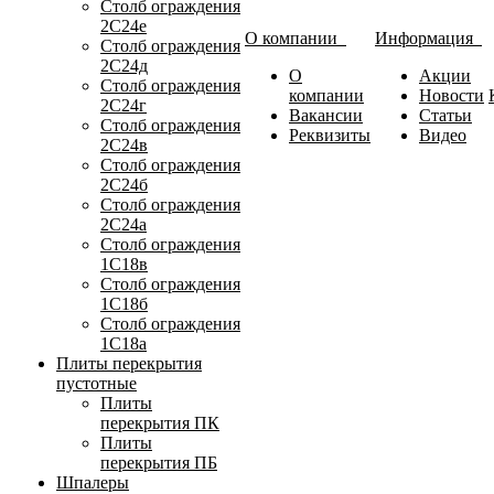
Столб ограждения
2С24е
О компании
Информация
Столб ограждения
2С24д
О
Акции
Столб ограждения
компании
Новости
2С24г
Вакансии
Статьи
Столб ограждения
Реквизиты
Видео
2С24в
Столб ограждения
2С24б
Столб ограждения
2С24а
Столб ограждения
1С18в
Столб ограждения
1С18б
Столб ограждения
1С18а
Плиты перекрытия
пустотные
Плиты
перекрытия ПК
Плиты
перекрытия ПБ
Шпалеры