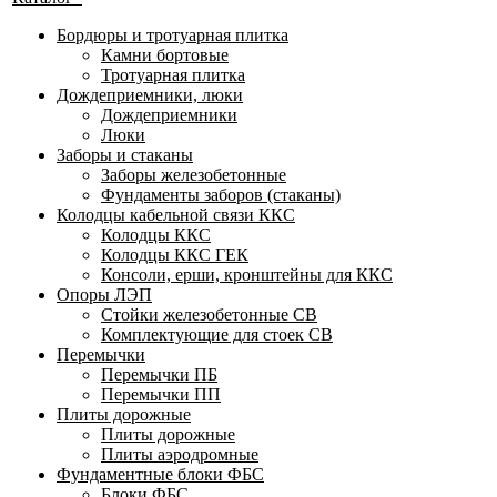
Бордюры и тротуарная плитка
Камни бортовые
Тротуарная плитка
Дождеприемники, люки
Дождеприемники
Люки
Заборы и стаканы
Заборы железобетонные
Фундаменты заборов (стаканы)
Колодцы кабельной связи ККС
Колодцы ККС
Колодцы ККС ГЕК
Консоли, ерши, кронштейны для ККС
Опоры ЛЭП
Стойки железобетонные СВ
Комплектующие для стоек СВ
Перемычки
Перемычки ПБ
Перемычки ПП
Плиты дорожные
Плиты дорожные
Плиты аэродромные
Фундаментные блоки ФБС
Блоки ФБС