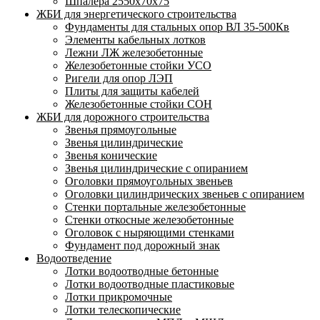
Шпалера 2550х70х75
ЖБИ для энергетического строительства
Фундаменты для стальных опор ВЛ 35-500Кв
Элементы кабельных лотков
Лежни ЛЖ железобетонные
Железобетонные стойки УСО
Ригели для опор ЛЭП
Плиты для защиты кабелей
Железобетонные стойки СОН
ЖБИ для дорожного строительства
Звенья прямоугольные
Звенья цилиндрические
Звенья конические
Звенья цилиндрические с опиранием
Оголовки прямоугольных звеньев
Оголовки цилиндрических звеньев с опиранием
Стенки портальные железобетонные
Стенки откосные железобетонные
Оголовок с ныряющими стенками
Фундамент под дорожный знак
Водоотведение
Лотки водоотводные бетонные
Лотки водоотводные пластиковые
Лотки прикромочные
Лотки телескопические