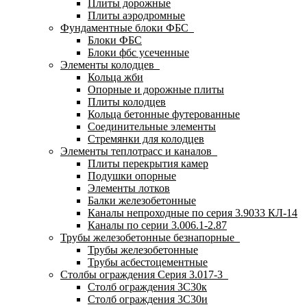
Плиты дорожные
Плиты аэродромные
Фундаментные блоки ФБС
Блоки ФБС
Блоки фбс усеченные
Элементы колодцев
Кольца жби
Опорные и дорожные плиты
Плиты колодцев
Кольца бетонные футерованные
Соединительные элементы
Стремянки для колодцев
Элементы теплотрасс и каналов
Плиты перекрытия камер
Подушки опорные
Элементы лотков
Балки железобетонные
Каналы непроходные по серия 3.9033 КЛ-14
Каналы по серии 3.006.1-2.87
Трубы железобетонные безнапорные
Трубы железобетонные
Трубы асбестоцементные
Столбы ограждения Серия 3.017-3
Столб ограждения 3С30к
Столб ограждения 3С30и