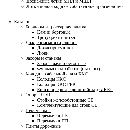
Дренажные лотки МПЛ и МШЛ
Лотки водоотводные собственное производство
Каталог
Бордюры и тротуарная плитка
Камни бортовые
Тротуарная плитка
Дождеприемники, люки
Дождеприемники
Люки
Заборы и стаканы
Заборы железобетонные
Фундаменты заборов (стаканы)
Колодцы кабельной связи ККС
Колодцы ККС
Колодцы ККС ГЕК
Консоли, ерши, кронштейны для ККС
Опоры ЛЭП
Стойки железобетонные СВ
Комплектующие для стоек СВ
Перемычки
Перемычки ПБ
Перемычки ПП
Плиты дорожные