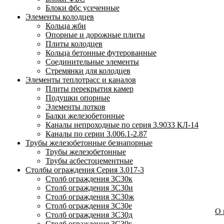
Блоки фбс усеченные
Элементы колодцев
Кольца жби
Опорные и дорожные плиты
Плиты колодцев
Кольца бетонные футерованные
Соединительные элементы
Стремянки для колодцев
Элементы теплотрасс и каналов
Плиты перекрытия камер
Подушки опорные
Элементы лотков
Балки железобетонные
Каналы непроходные по серия 3.9033 КЛ-14
Каналы по серии 3.006.1-2.87
Трубы железобетонные безнапорные
Трубы железобетонные
Трубы асбестоцементные
Столбы ограждения Серия 3.017-3
Столб ограждения 3С30к
Столб ограждения 3С30и
Столб ограждения 3С30ж
Столб ограждения 3С30е
О
Столб ограждения 3С30д
Столб ограждения 3С30г