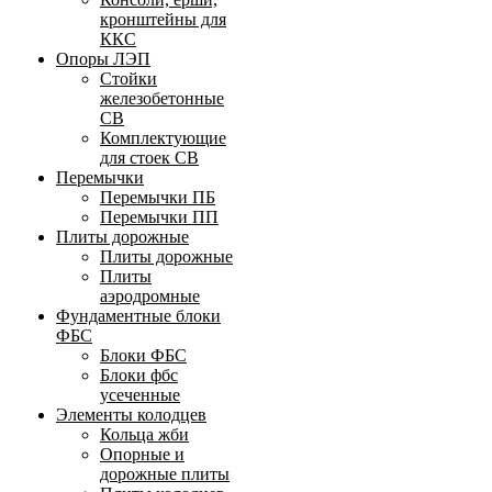
кронштейны для
ККС
Опоры ЛЭП
Стойки
железобетонные
СВ
Комплектующие
для стоек СВ
Перемычки
Перемычки ПБ
Перемычки ПП
Плиты дорожные
Плиты дорожные
Плиты
аэродромные
Фундаментные блоки
ФБС
Блоки ФБС
Блоки фбс
усеченные
Элементы колодцев
Кольца жби
Опорные и
дорожные плиты