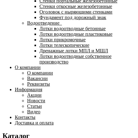
Стенки портальные железобетонные
Стенки откосные железобетонные
Оголовок с ныряющими стенками
Фундамент под дорожный знак
Водоотведение
Лотки водоотводные бетонные
Лотки водоотводные пластиковые
Лотки прикромочные
Лотки телескопические
Дренажные лотки МПЛ и МШЛ
Лотки водоотводные собственное
производство
О компании
О компании
Вакансии
Реквизиты
Информация
Акции
Новости
Статьи
Видео
Контакты
Доставка и оплата
Каталог