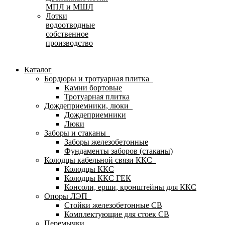
МПЛ и МШЛ
Лотки
водоотводные
собственное
производство
Каталог
Бордюры и тротуарная плитка
Камни бортовые
Тротуарная плитка
Дождеприемники, люки
Дождеприемники
Люки
Заборы и стаканы
Заборы железобетонные
Фундаменты заборов (стаканы)
Колодцы кабельной связи ККС
Колодцы ККС
Колодцы ККС ГЕК
Консоли, ерши, кронштейны для ККС
Опоры ЛЭП
Стойки железобетонные СВ
Комплектующие для стоек СВ
Перемычки