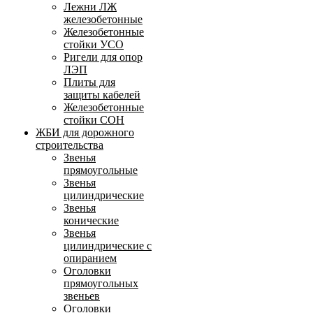
Лежни ЛЖ
железобетонные
Железобетонные
стойки УСО
Ригели для опор
ЛЭП
Плиты для
защиты кабелей
Железобетонные
стойки СОН
ЖБИ для дорожного
строительства
Звенья
прямоугольные
Звенья
цилиндрические
Звенья
конические
Звенья
цилиндрические с
опиранием
Оголовки
прямоугольных
звеньев
Оголовки