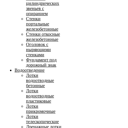
цилиндрических
звеньев с
опиранием
Стенки
портальные
железобетонные
Стенки откосные
железобетонные
Оголовок с
ныряющими
стенками
Фундамент под
дорожный знак
Водоотведение
Лотки
водоотводные
бетонные
Лотки
водоотводные
пластиковые
Лотки
прикромочные
Лотки
телескопические
Дренажные лотки