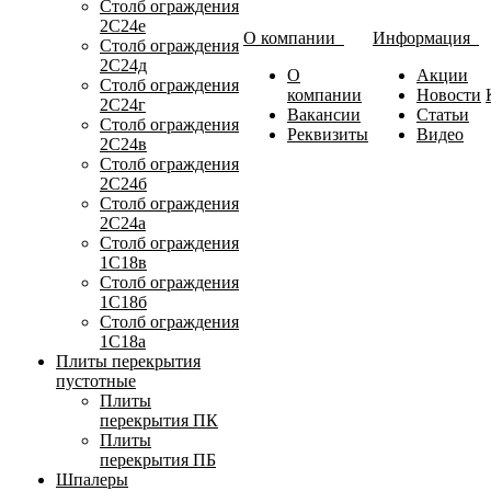
Столб ограждения
2С24е
О компании
Информация
Столб ограждения
2С24д
О
Акции
Столб ограждения
компании
Новости
2С24г
Вакансии
Статьи
Столб ограждения
Реквизиты
Видео
2С24в
Столб ограждения
2С24б
Столб ограждения
2С24а
Столб ограждения
1С18в
Столб ограждения
1С18б
Столб ограждения
1С18а
Плиты перекрытия
пустотные
Плиты
перекрытия ПК
Плиты
перекрытия ПБ
Шпалеры