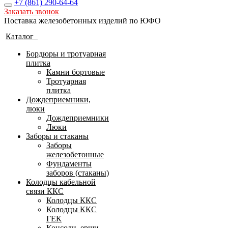
+7 (861)
290-64-64
Заказать звонок
Поставка железобетонных изделий по ЮФО
Каталог
Бордюры и тротуарная
плитка
Камни бортовые
Тротуарная
плитка
Дождеприемники,
люки
Дождеприемники
Люки
Заборы и стаканы
Заборы
железобетонные
Фундаменты
заборов (стаканы)
Колодцы кабельной
связи ККС
Колодцы ККС
Колодцы ККС
ГЕК
Консоли, ерши,