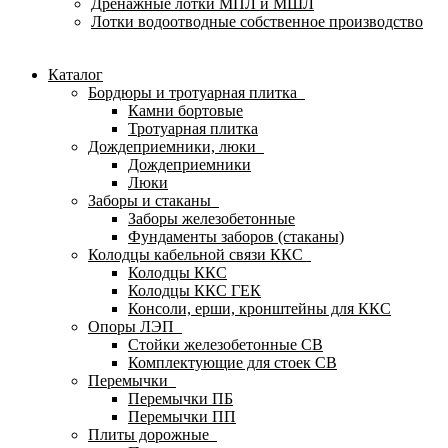
Дренажные лотки МПЛ и МШЛ
Лотки водоотводные собственное производство
Каталог
Бордюры и тротуарная плитка
Камни бортовые
Тротуарная плитка
Дождеприемники, люки
Дождеприемники
Люки
Заборы и стаканы
Заборы железобетонные
Фундаменты заборов (стаканы)
Колодцы кабельной связи ККС
Колодцы ККС
Колодцы ККС ГЕК
Консоли, ерши, кронштейны для ККС
Опоры ЛЭП
Стойки железобетонные СВ
Комплектующие для стоек СВ
Перемычки
Перемычки ПБ
Перемычки ПП
Плиты дорожные