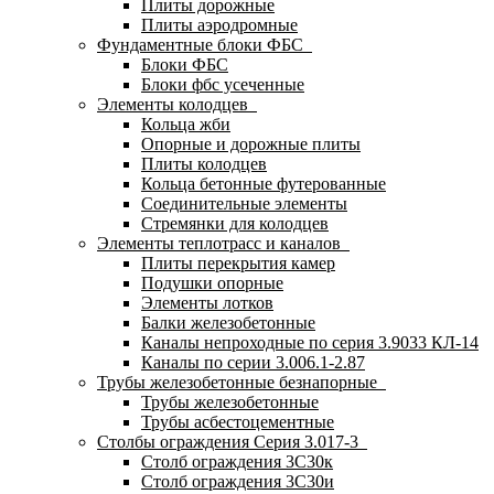
Плиты дорожные
Плиты аэродромные
Фундаментные блоки ФБС
Блоки ФБС
Блоки фбс усеченные
Элементы колодцев
Кольца жби
Опорные и дорожные плиты
Плиты колодцев
Кольца бетонные футерованные
Соединительные элементы
Стремянки для колодцев
Элементы теплотрасс и каналов
Плиты перекрытия камер
Подушки опорные
Элементы лотков
Балки железобетонные
Каналы непроходные по серия 3.9033 КЛ-14
Каналы по серии 3.006.1-2.87
Трубы железобетонные безнапорные
Трубы железобетонные
Трубы асбестоцементные
Столбы ограждения Серия 3.017-3
Столб ограждения 3С30к
Столб ограждения 3С30и