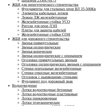
Шпалера 2550х70х75
ЖБИ для энергетического строительства
Фундаменты для стальных опор ВЛ 35-500Кв
Элементы кабельных лотков
Лежни ЛЖ железобетонные
Железобетонные стойки УСО
Ригели для опор ЛЭП
Плиты для защиты кабелей
Железобетонные стойки СОН
ЖБИ для дорожного строительства
Звенья прямоугольные
Звенья цилиндрические
Звенья конические
Звенья цилиндрические с опиранием
Оголовки прямоугольных звеньев
Оголовки цилиндрических звеньев с опиранием
Стенки портальные железобетонные
Стенки откосные железобетонные
Оголовок с ныряющими стенками
Фундамент под дорожный знак
Водоотведение
Лотки водоотводные бетонные
Лотки водоотводные пластиковые
Лотки прикромочные
Лотки телескопические