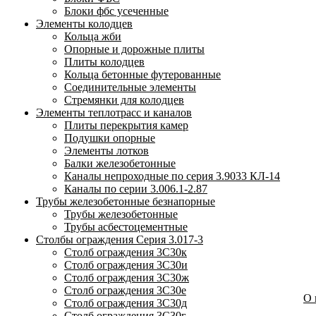
Блоки фбс усеченные
Элементы колодцев
Кольца жби
Опорные и дорожные плиты
Плиты колодцев
Кольца бетонные футерованные
Соединительные элементы
Стремянки для колодцев
Элементы теплотрасс и каналов
Плиты перекрытия камер
Подушки опорные
Элементы лотков
Балки железобетонные
Каналы непроходные по серия 3.9033 КЛ-14
Каналы по серии 3.006.1-2.87
Трубы железобетонные безнапорные
Трубы железобетонные
Трубы асбестоцементные
Столбы ограждения Серия 3.017-3
Столб ограждения 3С30к
Столб ограждения 3С30и
Столб ограждения 3С30ж
Столб ограждения 3С30е
О
Столб ограждения 3С30д
Столб ограждения 3С30г