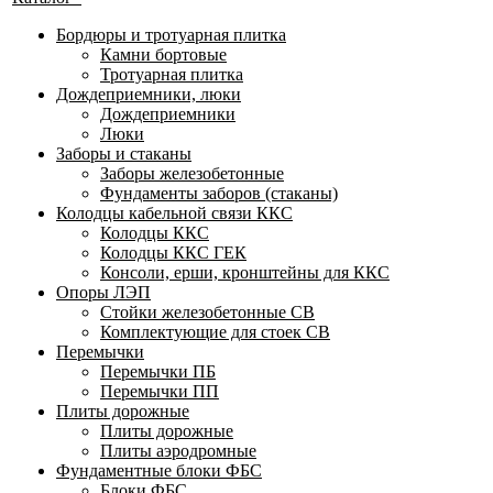
Бордюры и тротуарная плитка
Камни бортовые
Тротуарная плитка
Дождеприемники, люки
Дождеприемники
Люки
Заборы и стаканы
Заборы железобетонные
Фундаменты заборов (стаканы)
Колодцы кабельной связи ККС
Колодцы ККС
Колодцы ККС ГЕК
Консоли, ерши, кронштейны для ККС
Опоры ЛЭП
Стойки железобетонные СВ
Комплектующие для стоек СВ
Перемычки
Перемычки ПБ
Перемычки ПП
Плиты дорожные
Плиты дорожные
Плиты аэродромные
Фундаментные блоки ФБС
Блоки ФБС