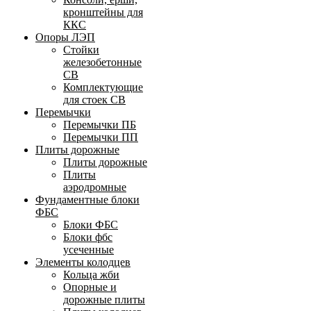
кронштейны для
ККС
Опоры ЛЭП
Стойки
железобетонные
СВ
Комплектующие
для стоек СВ
Перемычки
Перемычки ПБ
Перемычки ПП
Плиты дорожные
Плиты дорожные
Плиты
аэродромные
Фундаментные блоки
ФБС
Блоки ФБС
Блоки фбс
усеченные
Элементы колодцев
Кольца жби
Опорные и
дорожные плиты