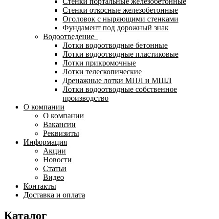
Стенки портальные железобетонные
Стенки откосные железобетонные
Оголовок с ныряющими стенками
Фундамент под дорожный знак
Водоотведение
Лотки водоотводные бетонные
Лотки водоотводные пластиковые
Лотки прикромочные
Лотки телескопические
Дренажные лотки МПЛ и МШЛ
Лотки водоотводные собственное
производство
О компании
О компании
Вакансии
Реквизиты
Информация
Акции
Новости
Статьи
Видео
Контакты
Доставка и оплата
Каталог