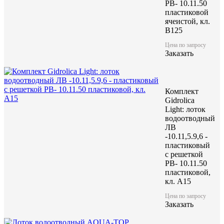
РВ- 10.11.50
пластиковой
ячеистой, кл.
B125
Цена по запросу
Характеристики:
Заказать
1 000
Длина (L), мм
210
Ширина (W), мм
Комплект
185
Высота (H), мм
Gidrolica
2,45
Масса, кг
Light: лоток
водоотводный
ЛВ
-10.11,5.9,6 -
пластиковый
с решеткой
РВ- 10.11.50
пластиковой,
кл. A15
Цена по запросу
Заказать