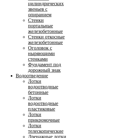
цилиндрических
звеньев с
опиранием
Стенки
портальные
железобетонные
Стенки откосные
железобетонные
Оголовок с
ныряющими
стенками
Фундамент под
дорожный знак
Водоотведение
Лотки
водоотводные
бетонные
Лотки
водоотводные
пластиковые
Лотки
прикромочные
Лотки
телескопические
Дренажные лотки