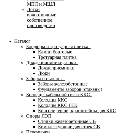
МПЛ и МШЛ
Лотки
водоотводные
собственное
производство
Каталог
Бордюры и тротуарная плитка
Камни бортовые
Тротуарная плитка
Дождеприемники, люки
Дождеприемники
Люки
Заборы и стаканы
Заборы железобетонные
Фундаменты заборов (стаканы)
Колодцы кабельной связи ККС
Колодцы ККС
Колодцы ККС ГЕК
Консоли, ерши, кронштейны для ККС
Опоры ЛЭП
Стойки железобетонные СВ
Комплектующие для стоек СВ
Перемычки