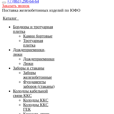
+7 (861)
290-64-64
Заказать звонок
Поставка железобетонных изделий по ЮФО
Каталог
Бордюры и тротуарная
плитка
Камни бортовые
Тротуарная
плитка
Дождеприемники,
люки
Дождеприемники
Люки
Заборы и стаканы
Заборы
железобетонные
Фундаменты
заборов (стаканы)
Колодцы кабельной
связи ККС
Колодцы ККС
Колодцы ККС
ГЕК
Консоли, ерши,