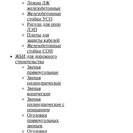
Лежни ЛЖ
железобетонные
Железобетонные
стойки УСО
Ригели для опор
ЛЭП
Плиты для
защиты кабелей
Железобетонные
стойки СОН
ЖБИ для дорожного
строительства
Звенья
прямоугольные
Звенья
цилиндрические
Звенья
конические
Звенья
цилиндрические с
опиранием
Оголовки
прямоугольных
звеньев
Оголовки