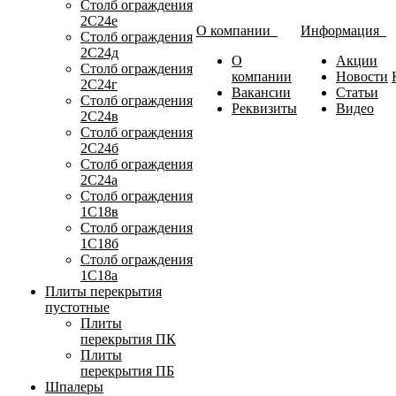
Столб ограждения
2С24е
О компании
Информация
Столб ограждения
2С24д
О
Акции
Столб ограждения
компании
Новости
2С24г
Вакансии
Статьи
Столб ограждения
Реквизиты
Видео
2С24в
Столб ограждения
2С24б
Столб ограждения
2С24а
Столб ограждения
1С18в
Столб ограждения
1С18б
Столб ограждения
1С18а
Плиты перекрытия
пустотные
Плиты
перекрытия ПК
Плиты
перекрытия ПБ
Шпалеры