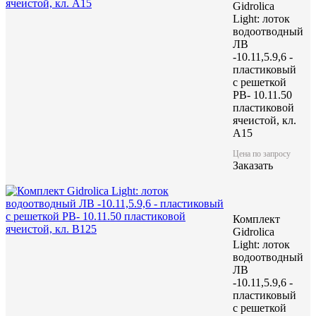
Gidrolica
Light: лоток
водоотводный
ЛВ
-10.11,5.9,6 -
Лоток водоотводный пластиковый в комплекте с решеткой , обл
пластиковый
высокой надежностью.
с решеткой
РВ- 10.11.50
пластиковой
Лоток водоотводный пласти
ячеистой, кл.
A15
Norma DN150 H185
Цена по запросу
Заказать
акция
Комплект
Цена по запросу
Gidrolica
Light: лоток
Цену уточняйте у менеджера
водоотводный
ЛВ
-10.11,5.9,6 -
пластиковый
Заказать
с решеткой