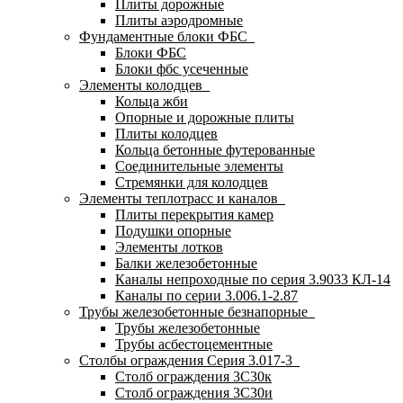
Плиты дорожные
Плиты аэродромные
Фундаментные блоки ФБС
Блоки ФБС
Блоки фбс усеченные
Элементы колодцев
Кольца жби
Опорные и дорожные плиты
Плиты колодцев
Кольца бетонные футерованные
Соединительные элементы
Стремянки для колодцев
Элементы теплотрасс и каналов
Плиты перекрытия камер
Подушки опорные
Элементы лотков
Балки железобетонные
Каналы непроходные по серия 3.9033 КЛ-14
Каналы по серии 3.006.1-2.87
Трубы железобетонные безнапорные
Трубы железобетонные
Трубы асбестоцементные
Столбы ограждения Серия 3.017-3
Столб ограждения 3С30к
Столб ограждения 3С30и