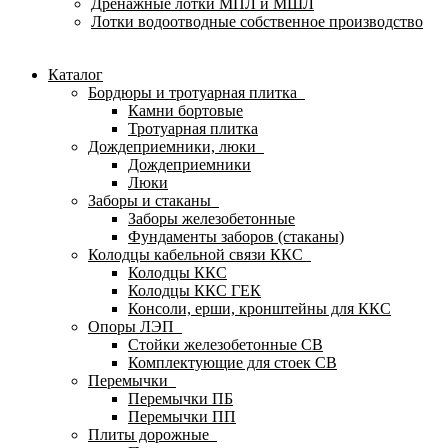
Дренажные лотки МПЛ и МШЛ
Лотки водоотводные собственное производство
Каталог
Бордюры и тротуарная плитка
Камни бортовые
Тротуарная плитка
Дождеприемники, люки
Дождеприемники
Люки
Заборы и стаканы
Заборы железобетонные
Фундаменты заборов (стаканы)
Колодцы кабельной связи ККС
Колодцы ККС
Колодцы ККС ГЕК
Консоли, ерши, кронштейны для ККС
Опоры ЛЭП
Стойки железобетонные СВ
Комплектующие для стоек СВ
Перемычки
Перемычки ПБ
Перемычки ПП
Плиты дорожные