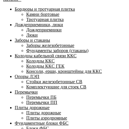
Бордюры и тротуарная плитка
Камни бортовые
Тротуарная плитка
Дождеприемники, люки
Дождеприемники
Люки
Заборы и стаканы
Заборы железобетонные
Фундаменты заборов (стаканы)
Колодцы кабельной связи ККС
Колодцы ККС
Колодцы ККС ГЕК
Консоли, ерши, кронштейны для ККС
Опоры ЛЭП
Стойки железобетонные СВ
Комплектующие для стоек СВ
Перемычки
Перемычки ПБ
Перемычки ПП
Плиты дорожные
Плиты дорожные
Плиты аэродромные
Фундаментные блоки ФБС
Блоки ФБС