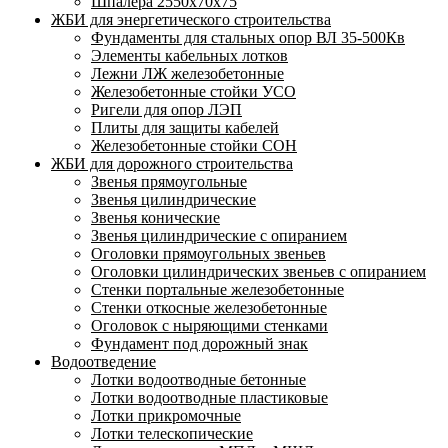
Шпалера 2550х70х75
ЖБИ для энергетического строительства
Фундаменты для стальных опор ВЛ 35-500Кв
Элементы кабельных лотков
Лежни ЛЖ железобетонные
Железобетонные стойки УСО
Ригели для опор ЛЭП
Плиты для защиты кабелей
Железобетонные стойки СОН
ЖБИ для дорожного строительства
Звенья прямоугольные
Звенья цилиндрические
Звенья конические
Звенья цилиндрические с опиранием
Оголовки прямоугольных звеньев
Оголовки цилиндрических звеньев с опиранием
Стенки портальные железобетонные
Стенки откосные железобетонные
Оголовок с ныряющими стенками
Фундамент под дорожный знак
Водоотведение
Лотки водоотводные бетонные
Лотки водоотводные пластиковые
Лотки прикромочные
Лотки телескопические