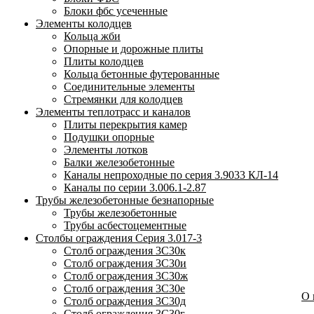
Блоки фбс усеченные
Элементы колодцев
Кольца жби
Опорные и дорожные плиты
Плиты колодцев
Кольца бетонные футерованные
Соединительные элементы
Стремянки для колодцев
Элементы теплотрасс и каналов
Плиты перекрытия камер
Подушки опорные
Элементы лотков
Балки железобетонные
Каналы непроходные по серия 3.9033 КЛ-14
Каналы по серии 3.006.1-2.87
Трубы железобетонные безнапорные
Трубы железобетонные
Трубы асбестоцементные
Столбы ограждения Серия 3.017-3
Столб ограждения 3С30к
Столб ограждения 3С30и
Столб ограждения 3С30ж
Столб ограждения 3С30е
О
Столб ограждения 3С30д
Столб ограждения 3С30г