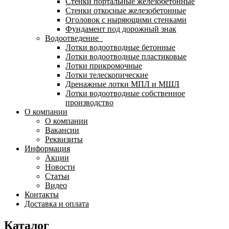
Стенки портальные железобетонные
Стенки откосные железобетонные
Оголовок с ныряющими стенками
Фундамент под дорожный знак
Водоотведение
Лотки водоотводные бетонные
Лотки водоотводные пластиковые
Лотки прикромочные
Лотки телескопические
Дренажные лотки МПЛ и МШЛ
Лотки водоотводные собственное
производство
О компании
О компании
Вакансии
Реквизиты
Информация
Акции
Новости
Статьи
Видео
Контакты
Доставка и оплата
Каталог