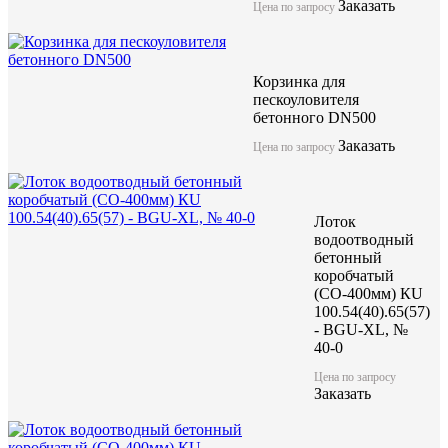
Заказать
Цена по запросу
Компания ЖБИ "КубаньСпецБетон" предлагает лоток бетонный
решетками (класс нагрузки от А15 до F900) может использоват
Корзинка для
нагрузки до F900. Имеет длинну 1000мм и качественные геоме
пескоуловителя
бетонного DN500
Данные изделия изготоавливаются по технологии вибропрессо
бетона высокой марки.
Заказать
Цена по запросу
Лоток водоотводный бетонн
Лоток
Optima 500 №6
водоотводный
бетонный
коробчатый
(СО-400мм) КU
акция
100.54(40).65(57)
- BGU-XL, №
40-0
Цена по запросу
Цена по запросу
Цену уточняйте у менеджера
Заказать