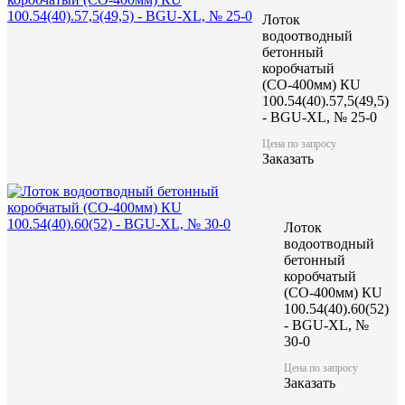
Заказать
Лоток
водоотводный
бетонный
коробчатый
(СО-400мм) КU
100.54(40).57,5(49,5)
- BGU-XL, № 25-0
Характеристики:
Цена по запросу
Заказать
1 000
Длина (L), мм
640
Ширина (W), мм
475/480
Высота (H), мм
337
Масса, кг
Лоток
водоотводный
бетонный
коробчатый
(СО-400мм) КU
100.54(40).60(52)
- BGU-XL, №
30-0
Цена по запросу
Заказать