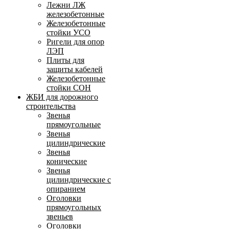
Лежни ЛЖ
железобетонные
Железобетонные
стойки УСО
Ригели для опор
ЛЭП
Плиты для
защиты кабелей
Железобетонные
стойки СОН
ЖБИ для дорожного
строительства
Звенья
прямоугольные
Звенья
цилиндрические
Звенья
конические
Звенья
цилиндрические с
опиранием
Оголовки
прямоугольных
звеньев
Оголовки