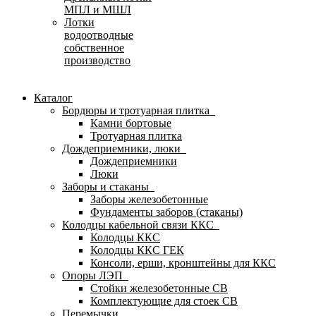
МПЛ и МШЛ
Лотки
водоотводные
собственное
производство
Каталог
Бордюры и тротуарная плитка
Камни бортовые
Тротуарная плитка
Дождеприемники, люки
Дождеприемники
Люки
Заборы и стаканы
Заборы железобетонные
Фундаменты заборов (стаканы)
Колодцы кабельной связи ККС
Колодцы ККС
Колодцы ККС ГЕК
Консоли, ерши, кронштейны для ККС
Опоры ЛЭП
Стойки железобетонные СВ
Комплектующие для стоек СВ
Перемычки