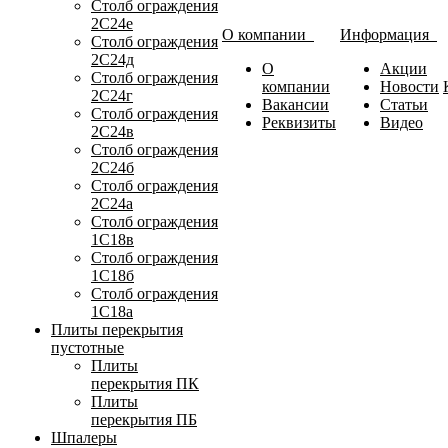
Столб ограждения
2С24е
О компании
Информация
Столб ограждения
2С24д
О
Акции
Столб ограждения
компании
Новости
2С24г
Вакансии
Статьи
Столб ограждения
Реквизиты
Видео
2С24в
Столб ограждения
2С24б
Столб ограждения
2С24а
Столб ограждения
1С18в
Столб ограждения
1С18б
Столб ограждения
1С18а
Плиты перекрытия
пустотные
Плиты
перекрытия ПК
Плиты
перекрытия ПБ
Шпалеры