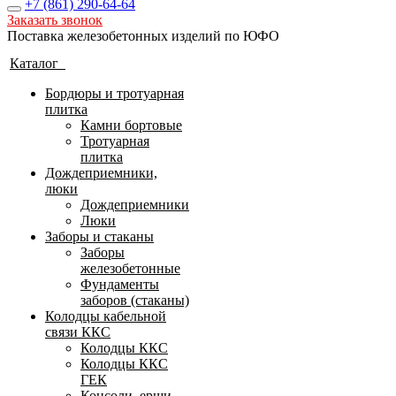
+7 (861)
290-64-64
Заказать звонок
Поставка железобетонных изделий по ЮФО
Каталог
Бордюры и тротуарная
плитка
Камни бортовые
Тротуарная
плитка
Дождеприемники,
люки
Дождеприемники
Люки
Заборы и стаканы
Заборы
железобетонные
Фундаменты
заборов (стаканы)
Колодцы кабельной
связи ККС
Колодцы ККС
Колодцы ККС
ГЕК
Консоли, ерши,