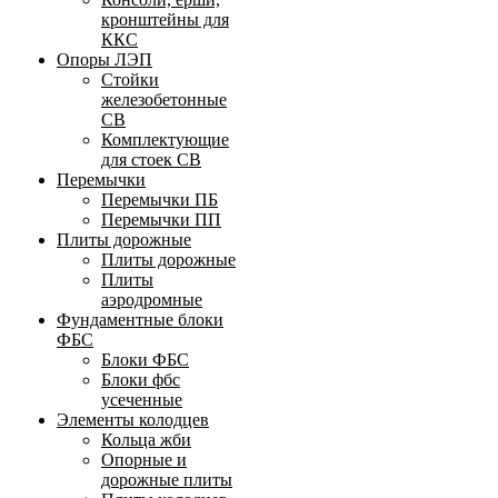
кронштейны для
ККС
Опоры ЛЭП
Стойки
железобетонные
СВ
Комплектующие
для стоек СВ
Перемычки
Перемычки ПБ
Перемычки ПП
Плиты дорожные
Плиты дорожные
Плиты
аэродромные
Фундаментные блоки
ФБС
Блоки ФБС
Блоки фбс
усеченные
Элементы колодцев
Кольца жби
Опорные и
дорожные плиты