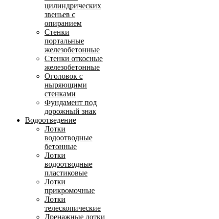
цилиндрических
звеньев с
опиранием
Стенки
портальные
железобетонные
Стенки откосные
железобетонные
Оголовок с
ныряющими
стенками
Фундамент под
дорожный знак
Водоотведение
Лотки
водоотводные
бетонные
Лотки
водоотводные
пластиковые
Лотки
прикромочные
Лотки
телескопические
Дренажные лотки