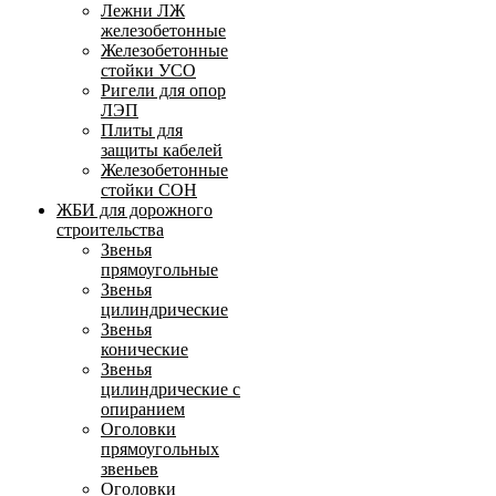
Лежни ЛЖ
железобетонные
Железобетонные
стойки УСО
Ригели для опор
ЛЭП
Плиты для
защиты кабелей
Железобетонные
стойки СОН
ЖБИ для дорожного
строительства
Звенья
прямоугольные
Звенья
цилиндрические
Звенья
конические
Звенья
цилиндрические с
опиранием
Оголовки
прямоугольных
звеньев
Оголовки