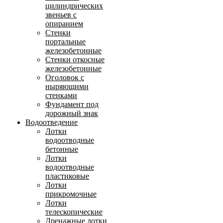
цилиндрических
звеньев с
опиранием
Стенки
портальные
железобетонные
Стенки откосные
железобетонные
Оголовок с
ныряющими
стенками
Фундамент под
дорожный знак
Водоотведение
Лотки
водоотводные
бетонные
Лотки
водоотводные
пластиковые
Лотки
прикромочные
Лотки
телескопические
Дренажные лотки