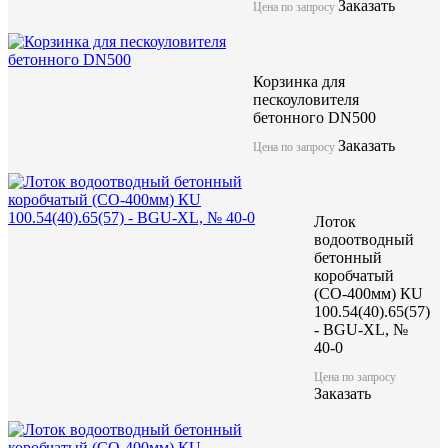
Заказать
Цена по запросу
Компания ЖБИ "КубаньСпецБетон" предлагает лоток бетонный
крышками/решетками (E600) может использоваться в зонах с к
Корзинка для
Имеет длинну 1000мм и качественные геометрические показат
пескоуловителя
бетонного DN500
изготоавливаются по технологии вибропрессования с использ
марки.
Заказать
Цена по запросу
Лоток водоотводный бетонн
Лоток
Norma 400 №15
водоотводный
бетонный
коробчатый
(СО-400мм) КU
акция
100.54(40).65(57)
- BGU-XL, №
40-0
Цена по запросу
Цена по запросу
Цену уточняйте у менеджера
Заказать