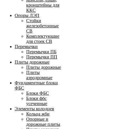
кронштейны для
ККС
Опоры ЛЭП
Стойки
железобетонные
СВ
Комплектующие
для стоек СВ
Перемычки
Перемычки ПБ
Перемычки ПП
Плиты дорожные
Плиты дорожные
Плиты
аэродромные
Фундаментные блоки
ФБС
Блоки ФБС
Блоки фбс
усеченные
Элементы колодцев
Кольца жби
Опорные и
дорожные плиты