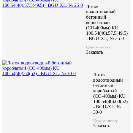
Заказать
Лоток
водоотводный
бетонный
коробчатый
(СО-400мм) КU
100.54(40).57,5(49,5)
- BGU-XL, № 25-0
Характеристики:
Цена по запросу
Заказать
1 000
Длина (L), мм
520
Ширина (W), мм
480/485
Высота (H), мм
250
Масса, кг
Лоток
водоотводный
бетонный
коробчатый
(СО-400мм) КU
100.54(40).60(52)
- BGU-XL, №
30-0
Цена по запросу
Заказать