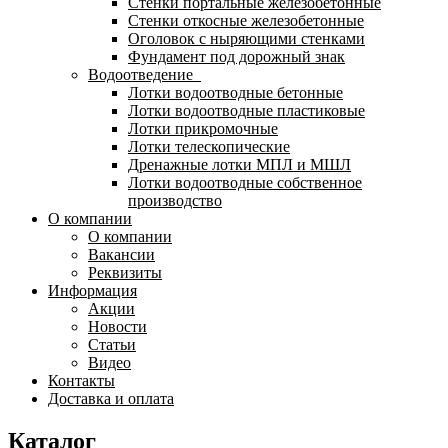
Стенки портальные железобетонные
Стенки откосные железобетонные
Оголовок с ныряющими стенками
Фундамент под дорожный знак
Водоотведение
Лотки водоотводные бетонные
Лотки водоотводные пластиковые
Лотки прикромочные
Лотки телескопические
Дренажные лотки МПЛ и МШЛ
Лотки водоотводные собственное
производство
О компании
О компании
Вакансии
Реквизиты
Информация
Акции
Новости
Статьи
Видео
Контакты
Доставка и оплата
Каталог