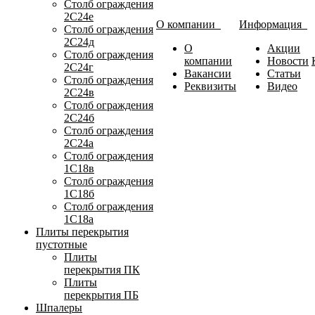
Столб ограждения
2С24е
О компании
Информация
Столб ограждения
2С24д
О
Акции
Столб ограждения
компании
Новости
2С24г
Вакансии
Статьи
Столб ограждения
Реквизиты
Видео
2С24в
Столб ограждения
2С24б
Столб ограждения
2С24а
Столб ограждения
1С18в
Столб ограждения
1С18б
Столб ограждения
1С18а
Плиты перекрытия
пустотные
Плиты
перекрытия ПК
Плиты
перекрытия ПБ
Шпалеры