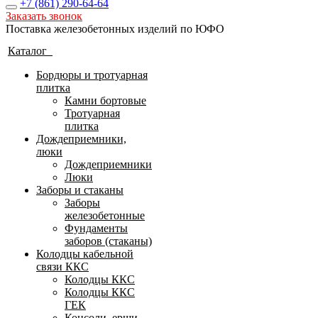
+7 (861)
290-64-64
Заказать звонок
Поставка железобетонных изделий по ЮФО
Каталог
Бордюры и тротуарная
плитка
Камни бортовые
Тротуарная
плитка
Дождеприемники,
люки
Дождеприемники
Люки
Заборы и стаканы
Заборы
железобетонные
Фундаменты
заборов (стаканы)
Колодцы кабельной
связи ККС
Колодцы ККС
Колодцы ККС
ГЕК
Консоли, ерши,