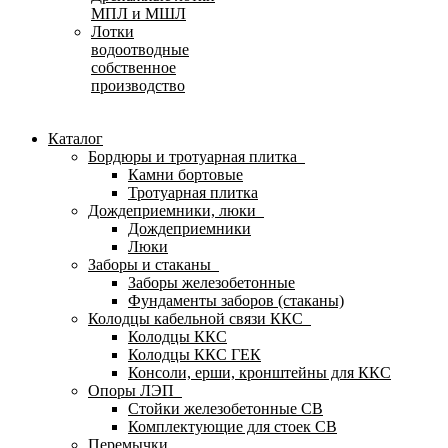
МПЛ и МШЛ
Лотки
водоотводные
собственное
производство
Каталог
Бордюры и тротуарная плитка
Камни бортовые
Тротуарная плитка
Дождеприемники, люки
Дождеприемники
Люки
Заборы и стаканы
Заборы железобетонные
Фундаменты заборов (стаканы)
Колодцы кабельной связи ККС
Колодцы ККС
Колодцы ККС ГЕК
Консоли, ерши, кронштейны для ККС
Опоры ЛЭП
Стойки железобетонные СВ
Комплектующие для стоек СВ
Перемычки