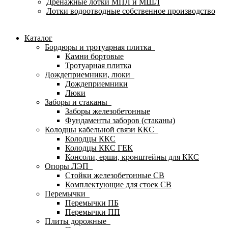
Дренажные лотки МПЛ и МШЛ
Лотки водоотводные собственное производство
Каталог
Бордюры и тротуарная плитка
Камни бортовые
Тротуарная плитка
Дождеприемники, люки
Дождеприемники
Люки
Заборы и стаканы
Заборы железобетонные
Фундаменты заборов (стаканы)
Колодцы кабельной связи ККС
Колодцы ККС
Колодцы ККС ГЕК
Консоли, ерши, кронштейны для ККС
Опоры ЛЭП
Стойки железобетонные СВ
Комплектующие для стоек СВ
Перемычки
Перемычки ПБ
Перемычки ПП
Плиты дорожные