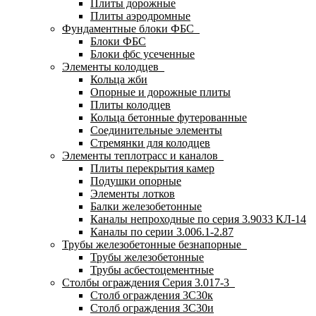
Плиты дорожные
Плиты аэродромные
Фундаментные блоки ФБС
Блоки ФБС
Блоки фбс усеченные
Элементы колодцев
Кольца жби
Опорные и дорожные плиты
Плиты колодцев
Кольца бетонные футерованные
Соединительные элементы
Стремянки для колодцев
Элементы теплотрасс и каналов
Плиты перекрытия камер
Подушки опорные
Элементы лотков
Балки железобетонные
Каналы непроходные по серия 3.9033 КЛ-14
Каналы по серии 3.006.1-2.87
Трубы железобетонные безнапорные
Трубы железобетонные
Трубы асбестоцементные
Столбы ограждения Серия 3.017-3
Столб ограждения 3С30к
Столб ограждения 3С30и