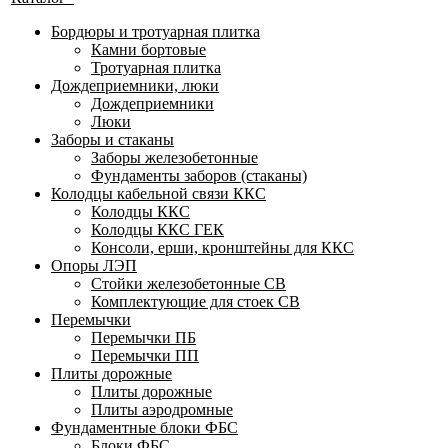
Бордюры и тротуарная плитка
Камни бортовые
Тротуарная плитка
Дождеприемники, люки
Дождеприемники
Люки
Заборы и стаканы
Заборы железобетонные
Фундаменты заборов (стаканы)
Колодцы кабельной связи ККС
Колодцы ККС
Колодцы ККС ГЕК
Консоли, ерши, кронштейны для ККС
Опоры ЛЭП
Стойки железобетонные СВ
Комплектующие для стоек СВ
Перемычки
Перемычки ПБ
Перемычки ПП
Плиты дорожные
Плиты дорожные
Плиты аэродромные
Фундаментные блоки ФБС
Блоки ФБС