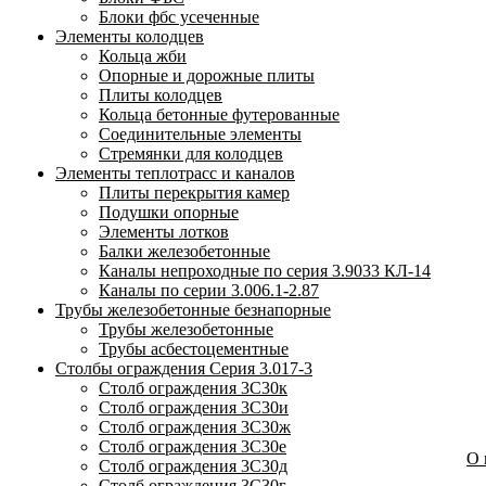
Блоки фбс усеченные
Элементы колодцев
Кольца жби
Опорные и дорожные плиты
Плиты колодцев
Кольца бетонные футерованные
Соединительные элементы
Стремянки для колодцев
Элементы теплотрасс и каналов
Плиты перекрытия камер
Подушки опорные
Элементы лотков
Балки железобетонные
Каналы непроходные по серия 3.9033 КЛ-14
Каналы по серии 3.006.1-2.87
Трубы железобетонные безнапорные
Трубы железобетонные
Трубы асбестоцементные
Столбы ограждения Серия 3.017-3
Столб ограждения 3С30к
Столб ограждения 3С30и
Столб ограждения 3С30ж
Столб ограждения 3С30е
О
Столб ограждения 3С30д
Столб ограждения 3С30г