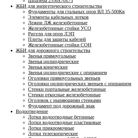
Шпалера 2550х70х75
ЖБИ для энергетического строительства
Фундаменты для стальных опор ВЛ 35-500Кв
Элементы кабельных лотков
Лежни ЛЖ железобетонные
Железобетонные стойки УСО
Ригели для опор ЛЭП
Плиты для защиты кабелей
Железобетонные стойки СОН
ЖБИ для дорожного строительства
Звенья прямоугольные
Звенья цилиндрические
Звенья конические
Звенья цилиндрические с опиранием
Оголовки прямоугольных звеньев
Оголовки цилиндрических звеньев с опиранием
Стенки портальные железобетонные
Стенки откосные железобетонные
Оголовок с ныряющими стенками
Фундамент под дорожный знак
Водоотведение
Лотки водоотводные бетонные
Лотки водоотводные пластиковые
Лотки прикромочные
Лотки телескопические