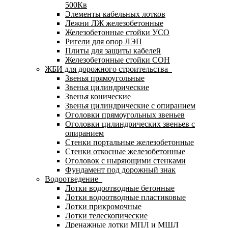
500Кв
Элементы кабельных лотков
Лежни ЛЖ железобетонные
Железобетонные стойки УСО
Ригели для опор ЛЭП
Плиты для защиты кабелей
Железобетонные стойки СОН
ЖБИ для дорожного строительства
Звенья прямоугольные
Звенья цилиндрические
Звенья конические
Звенья цилиндрические с опиранием
Оголовки прямоугольных звеньев
Оголовки цилиндрических звеньев с
опиранием
Стенки портальные железобетонные
Стенки откосные железобетонные
Оголовок с ныряющими стенками
Фундамент под дорожный знак
Водоотведение
Лотки водоотводные бетонные
Лотки водоотводные пластиковые
Лотки прикромочные
Лотки телескопические
Дренажные лотки МПЛ и МШЛ