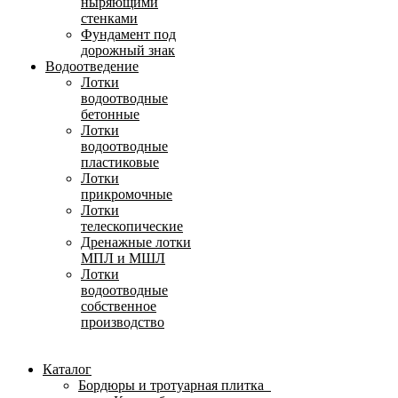
ныряющими
стенками
Фундамент под
дорожный знак
Водоотведение
Лотки
водоотводные
бетонные
Лотки
водоотводные
пластиковые
Лотки
прикромочные
Лотки
телескопические
Дренажные лотки
МПЛ и МШЛ
Лотки
водоотводные
собственное
производство
Каталог
Бордюры и тротуарная плитка