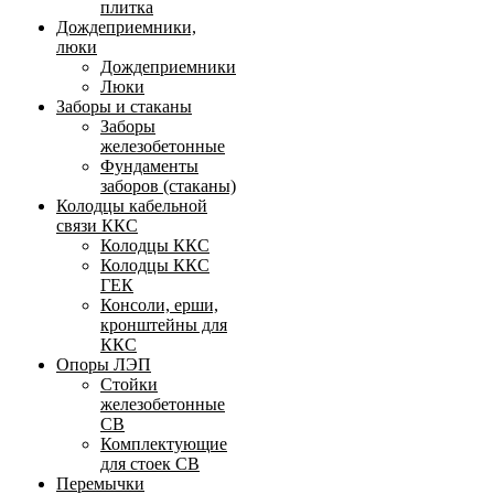
плитка
Дождеприемники,
люки
Дождеприемники
Люки
Заборы и стаканы
Заборы
железобетонные
Фундаменты
заборов (стаканы)
Колодцы кабельной
связи ККС
Колодцы ККС
Колодцы ККС
ГЕК
Консоли, ерши,
кронштейны для
ККС
Опоры ЛЭП
Стойки
железобетонные
СВ
Комплектующие
для стоек СВ
Перемычки