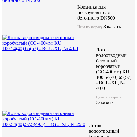
Корзинка для
Лоток водоотводный бетонны
пескоуловителя
коробчатый (СО-400мм), с в
бетонного DN500
Заказать
Цена по запросу
КUв 100.54(40).47,5(39,5) -
5-0
Лоток
водоотводный
акция
бетонный
коробчатый
(СО-400мм) КU
Цена по запросу
100.54(40).65(57)
- BGU-XL, №
Цену уточняйте у менеджера
40-0
Цена по запросу
Заказать
Заказать
Лоток
водоотводный
бетонный