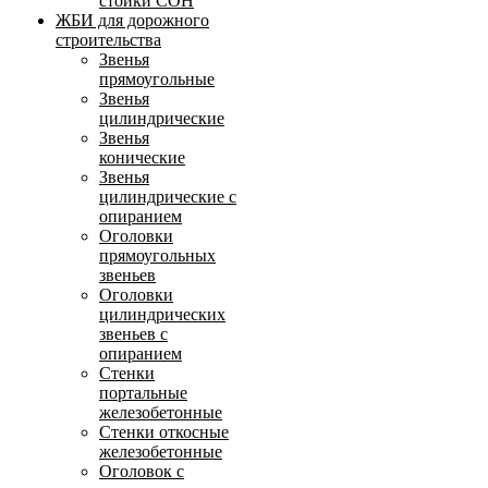
стойки СОН
ЖБИ для дорожного
строительства
Звенья
прямоугольные
Звенья
цилиндрические
Звенья
конические
Звенья
цилиндрические с
опиранием
Оголовки
прямоугольных
звеньев
Оголовки
цилиндрических
звеньев с
опиранием
Стенки
портальные
железобетонные
Стенки откосные
железобетонные
Оголовок с