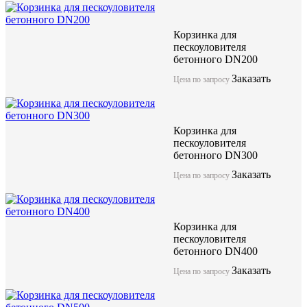
Корзинка для
пескоуловителя
бетонного DN200
Заказать
Цена по запросу
Корзинка для
пескоуловителя
бетонного DN300
Заказать
Цена по запросу
Корзинка для
Компания ЖБИ "КубаньСпецБетон" предлагает лоток бетонный
пескоуловителя
решетками (класс нагрузки от А15 до F900) может использоват
бетонного DN400
нагрузки до F900. Имеет длинну 1000мм и качественные геоме
Данные изделия изготоавливаются по технологии вибропрессо
Заказать
Цена по запросу
бетона высокой марки.