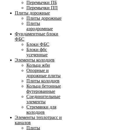
Перемычки ПБ
Перемычки ПП
Плиты дорожные
Плиты дорожные
Плиты
аэродромные
Фундаментные блоки
ФБС
Блоки ФБС
Блоки фбс
усеченные
Элементы колодцев
Кольца жби
Опорные и
дорожные плиты
Плиты колодцев
Кольца бетонные
футерованные
Соединительные
элементы
Стремянки для
колодцев
Элементы теплотрасс и
каналов
Плиты