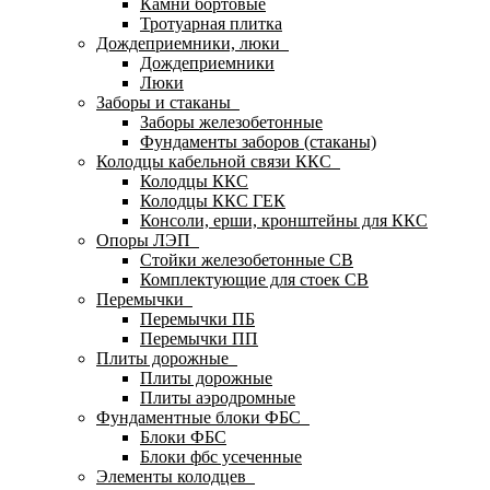
Камни бортовые
Тротуарная плитка
Дождеприемники, люки
Дождеприемники
Люки
Заборы и стаканы
Заборы железобетонные
Фундаменты заборов (стаканы)
Колодцы кабельной связи ККС
Колодцы ККС
Колодцы ККС ГЕК
Консоли, ерши, кронштейны для ККС
Опоры ЛЭП
Стойки железобетонные СВ
Комплектующие для стоек СВ
Перемычки
Перемычки ПБ
Перемычки ПП
Плиты дорожные
Плиты дорожные
Плиты аэродромные
Фундаментные блоки ФБС
Блоки ФБС
Блоки фбс усеченные
Элементы колодцев