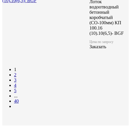
Лоток
водоотводный
бетонный
коробчатый
(СО-100мм) КП
100.16
(10).10(6,5)- BGF
Цена по запросу
Заказать
1
2
3
4
5
...
40