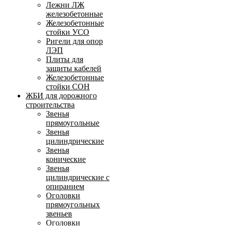
Лежни ЛЖ
железобетонные
Железобетонные
стойки УСО
Ригели для опор
ЛЭП
Плиты для
защиты кабелей
Железобетонные
стойки СОН
ЖБИ для дорожного
строительства
Звенья
прямоугольные
Звенья
цилиндрические
Звенья
конические
Звенья
цилиндрические с
опиранием
Оголовки
прямоугольных
звеньев
Оголовки