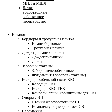
МПЛ и МШЛ
Лотки
водоотводные
собственное
производство
Каталог
Бордюры и тротуарная плитка
Камни бортовые
Тротуарная плитка
Дождеприемники, люки
Дождеприемники
Люки
Заборы и стаканы
Заборы железобетонные
Фундаменты заборов (стаканы)
Колодцы кабельной связи ККС
Колодцы ККС
Колодцы ККС ГЕК
Консоли, ерши, кронштейны для ККС
Опоры ЛЭП
Стойки железобетонные СВ
Комплектующие для стоек СВ
Перемычки