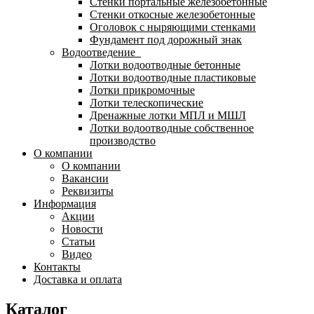
Стенки портальные железобетонные
Стенки откосные железобетонные
Оголовок с ныряющими стенками
Фундамент под дорожный знак
Водоотведение
Лотки водоотводные бетонные
Лотки водоотводные пластиковые
Лотки прикромочные
Лотки телескопические
Дренажные лотки МПЛ и МШЛ
Лотки водоотводные собственное
производство
О компании
О компании
Вакансии
Реквизиты
Информация
Акции
Новости
Статьи
Видео
Контакты
Доставка и оплата
Каталог