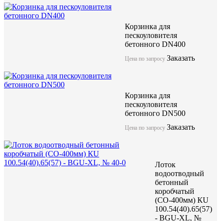
Корзинка для
пескоуловителя
бетонного DN400
Заказать
Цена по запросу
Компания ЖБИ "КубаньСпецБетон" предлагает лоток бетонный
решетками (класс нагрузки от А15 до F900) может использоват
нагрузки до F900. Имеет длинну 1000мм и качественные геоме
Данные изделия изготоавливаются по технологии вибропрессо
Корзинка для
бетона высокой марки.
пескоуловителя
бетонного DN500
Заказать
Цена по запросу
Лоток водоотводный бетонны
коробчатый (СО-400мм), с в
Лоток
КUв 100.54(40).42,5(34,5) -
водоотводный
-5-0
бетонный
коробчатый
(СО-400мм) КU
100.54(40).65(57)
акция
- BGU-XL, №