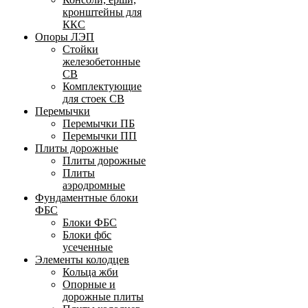
кронштейны для
ККС
Опоры ЛЭП
Стойки
железобетонные
СВ
Комплектующие
для стоек СВ
Перемычки
Перемычки ПБ
Перемычки ПП
Плиты дорожные
Плиты дорожные
Плиты
аэродромные
Фундаментные блоки
ФБС
Блоки ФБС
Блоки фбс
усеченные
Элементы колодцев
Кольца жби
Опорные и
дорожные плиты