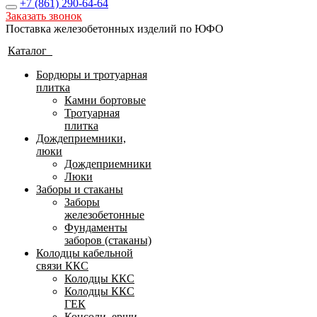
+7 (861)
290-64-64
Заказать звонок
Поставка железобетонных изделий по ЮФО
Каталог
Бордюры и тротуарная
плитка
Камни бортовые
Тротуарная
плитка
Дождеприемники,
люки
Дождеприемники
Люки
Заборы и стаканы
Заборы
железобетонные
Фундаменты
заборов (стаканы)
Колодцы кабельной
связи ККС
Колодцы ККС
Колодцы ККС
ГЕК
Консоли, ерши,