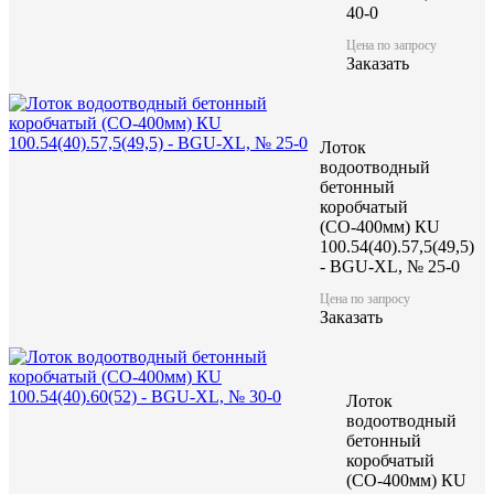
40-0
Цена по запросу
Цена по запросу
Заказать
Цену уточняйте у менеджера
Лоток
Заказать
водоотводный
бетонный
коробчатый
(СО-400мм) КU
100.54(40).57,5(49,5)
- BGU-XL, № 25-0
Характеристики:
Цена по запросу
Заказать
1000
Длина (L), мм
540
Ширина (W), мм
425
Высота (H), мм
Лоток
252
Масса, кг
водоотводный
бетонный
коробчатый
(СО-400мм) КU