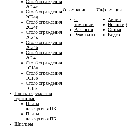
Столб ограждения
2С24е
О компании
Информация
Столб ограждения
2С24д
О
Акции
Столб ограждения
компании
Новости
2С24г
Вакансии
Статьи
Столб ограждения
Реквизиты
Видео
2С24в
Столб ограждения
2С24б
Столб ограждения
2С24а
Столб ограждения
1С18в
Столб ограждения
1С18б
Столб ограждения
1С18а
Плиты перекрытия
пустотные
Плиты
перекрытия ПК
Плиты
перекрытия ПБ
Шпалеры