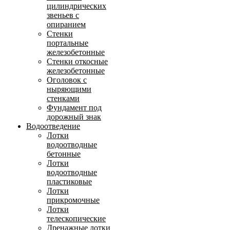
цилиндрических
звеньев с
опиранием
Стенки
портальные
железобетонные
Стенки откосные
железобетонные
Оголовок с
ныряющими
стенками
Фундамент под
дорожный знак
Водоотведение
Лотки
водоотводные
бетонные
Лотки
водоотводные
пластиковые
Лотки
прикромочные
Лотки
телескопические
Дренажные лотки