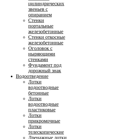
цилиндрических
звеньев с
опиранием
Стенки
портальные
железобетонные
Стенки откосные
железобетонные
Оголовок с
ныряющими
стенками
Фундамент под
дорожный знак
Водоотведение
Лотки
водоотводные
бетонные
Лотки
водоотводные
пластиковые
Лотки
прикромочные
Лотки
телескопические
Дренажные лотки