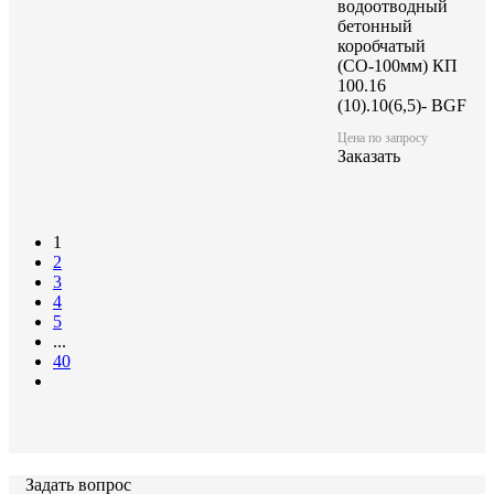
водоотводный
бетонный
коробчатый
(СО-100мм) КП
100.16
(10).10(6,5)- BGF
Цена по запросу
Заказать
1
2
3
4
5
...
40
Задать вопрос