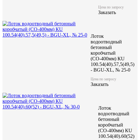
Цена по запросу
Цена по запросу
Заказать
Цену уточняйте у менеджера
Заказать
Лоток
водоотводный
бетонный
коробчатый
(СО-400мм) КU
100.54(40).57,5(49,5)
- BGU-XL, № 25-0
Характеристики:
Цена по запросу
Заказать
1000
Длина (L), мм
494
Ширина (W), мм
595
Высота (H), мм
236
Масса, кг
Лоток
водоотводный
бетонный
коробчатый
(СО-400мм) КU
100.54(40).60(52)