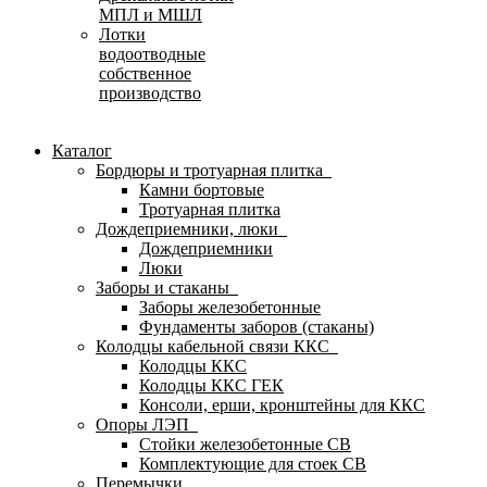
МПЛ и МШЛ
Лотки
водоотводные
собственное
производство
Каталог
Бордюры и тротуарная плитка
Камни бортовые
Тротуарная плитка
Дождеприемники, люки
Дождеприемники
Люки
Заборы и стаканы
Заборы железобетонные
Фундаменты заборов (стаканы)
Колодцы кабельной связи ККС
Колодцы ККС
Колодцы ККС ГЕК
Консоли, ерши, кронштейны для ККС
Опоры ЛЭП
Стойки железобетонные СВ
Комплектующие для стоек СВ
Перемычки