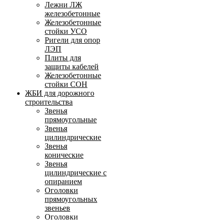
Лежни ЛЖ
железобетонные
Железобетонные
стойки УСО
Ригели для опор
ЛЭП
Плиты для
защиты кабелей
Железобетонные
стойки СОН
ЖБИ для дорожного
строительства
Звенья
прямоугольные
Звенья
цилиндрические
Звенья
конические
Звенья
цилиндрические с
опиранием
Оголовки
прямоугольных
звеньев
Оголовки