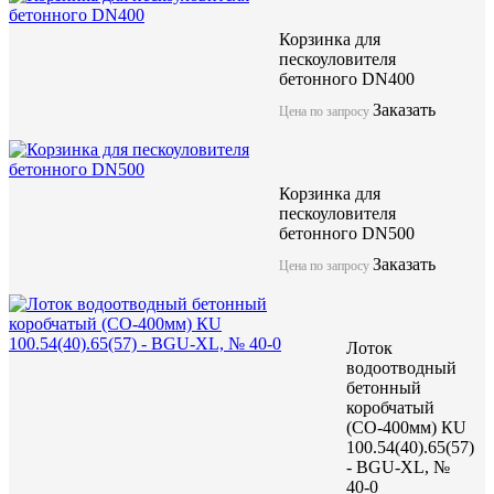
Корзинка для
пескоуловителя
бетонного DN400
Заказать
Цена по запросу
Компания ЖБИ "КубаньСпецБетон" предлагает лоток бетонный
решетками (класс нагрузки от А15 до F900) может использоват
нагрузки до F900. Имеет длинну 1000мм и качественные геоме
Данные изделия изготоавливаются по технологии вибропрессо
Корзинка для
бетона высокой марки.
пескоуловителя
бетонного DN500
Заказать
Цена по запросу
Лоток водоотводный бетонны
коробчатый (СО-400мм), с в
КUв 100.49,4(40).59,5(54,5) 
Лоток
водоотводный
0
бетонный
коробчатый
(СО-400мм) КU
100.54(40).65(57)
акция
- BGU-XL, №
40-0