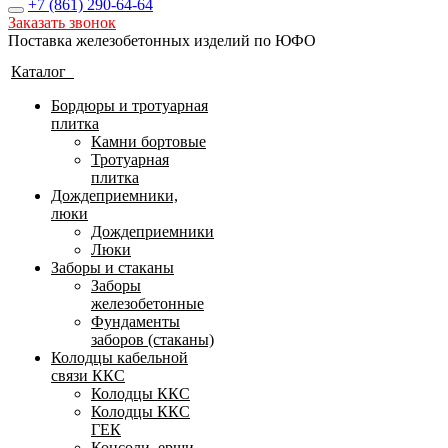
+7 (861)
290-64-64
Заказать звонок
Поставка железобетонных изделий по ЮФО
Каталог
Бордюры и тротуарная
плитка
Камни бортовые
Тротуарная
плитка
Дождеприемники,
люки
Дождеприемники
Люки
Заборы и стаканы
Заборы
железобетонные
Фундаменты
заборов (стаканы)
Колодцы кабельной
связи ККС
Колодцы ККС
Колодцы ККС
ГЕК
Консоли, ерши,