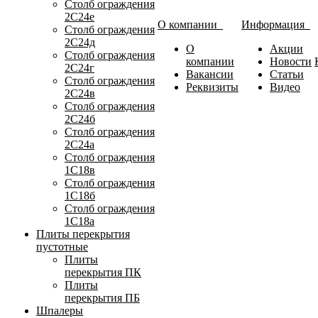
Столб ограждения
2С24е
О компании
Информация
Столб ограждения
2С24д
О
Акции
Столб ограждения
компании
Новости
2С24г
Вакансии
Статьи
Столб ограждения
Реквизиты
Видео
2С24в
Столб ограждения
2С24б
Столб ограждения
2С24а
Столб ограждения
1С18в
Столб ограждения
1С18б
Столб ограждения
1С18а
Плиты перекрытия
пустотные
Плиты
перекрытия ПК
Плиты
перекрытия ПБ
Шпалеры