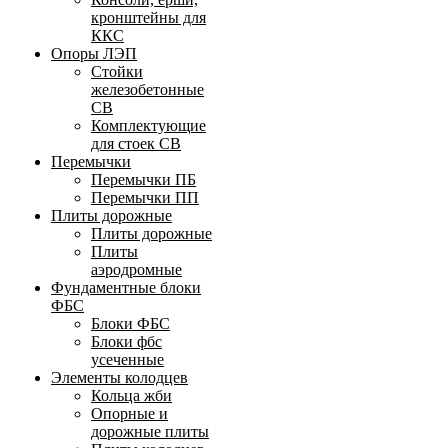
кронштейны для
ККС
Опоры ЛЭП
Стойки
железобетонные
СВ
Комплектующие
для стоек СВ
Перемычки
Перемычки ПБ
Перемычки ПП
Плиты дорожные
Плиты дорожные
Плиты
аэродромные
Фундаментные блоки
ФБС
Блоки ФБС
Блоки фбс
усеченные
Элементы колодцев
Кольца жби
Опорные и
дорожные плиты