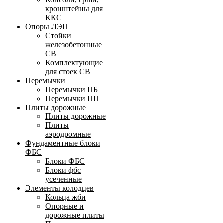
кронштейны для
ККС
Опоры ЛЭП
Стойки
железобетонные
СВ
Комплектующие
для стоек СВ
Перемычки
Перемычки ПБ
Перемычки ПП
Плиты дорожные
Плиты дорожные
Плиты
аэродромные
Фундаментные блоки
ФБС
Блоки ФБС
Блоки фбс
усеченные
Элементы колодцев
Кольца жби
Опорные и
дорожные плиты