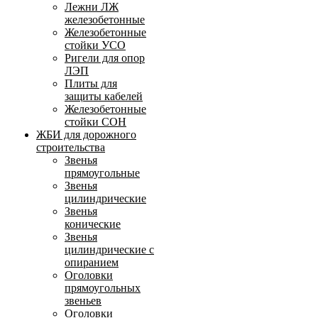
Лежни ЛЖ
железобетонные
Железобетонные
стойки УСО
Ригели для опор
ЛЭП
Плиты для
защиты кабелей
Железобетонные
стойки СОН
ЖБИ для дорожного
строительства
Звенья
прямоугольные
Звенья
цилиндрические
Звенья
конические
Звенья
цилиндрические с
опиранием
Оголовки
прямоугольных
звеньев
Оголовки