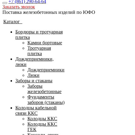
+7 (861)
290-64-64
Заказать звонок
Поставка железобетонных изделий по ЮФО
Каталог
Бордюры и тротуарная
плитка
Камни бортовые
Тротуарная
плитка
Дождеприемники,
люки
Дождеприемники
Люки
Заборы и стаканы
Заборы
железобетонные
Фундаменты
заборов (стаканы)
Колодцы кабельной
связи ККС
Колодцы ККС
Колодцы ККС
ГЕК
Консоли, ерши,