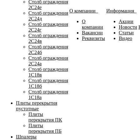
Столб ограждения
2С24е
О компании
Информация
Столб ограждения
2С24д
О
Акции
Столб ограждения
компании
Новости
2С24г
Вакансии
Статьи
Столб ограждения
Реквизиты
Видео
2С24в
Столб ограждения
2С24б
Столб ограждения
2С24а
Столб ограждения
1С18в
Столб ограждения
1С18б
Столб ограждения
1С18а
Плиты перекрытия
пустотные
Плиты
перекрытия ПК
Плиты
перекрытия ПБ
Шпалеры