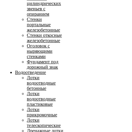
цилиндрических
звеньев с
опиранием
Стенки
портальные
железобетонные
Стенки откосные
железобетонные
Оголовок с
ныряющими
стенками
Фундамент под
дорожный знак
Водоотведение
Лотки
водоотводные
бетонные
Лотки
водоотводные
пластиковые
Лотки
прикромочные
Лотки
телескопические
Дренажные лотки