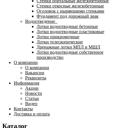
Стенки портальные железобетонные
Стенки откосные железобетонные
Оголовок с ныряющими стенками
Фундамент под дорожный знак
Водоотведение
Лотки водоотводные бетонные
Лотки водоотводные пластиковые
Лотки прикромочные
Лотки телескопические
Дренажные лотки МПЛ и МШЛ
Лотки водоотводные собственное
производство
О компании
О компании
Вакансии
Реквизиты
Информация
Акции
Новости
Статьи
Видео
Контакты
Доставка и оплата
Каталог