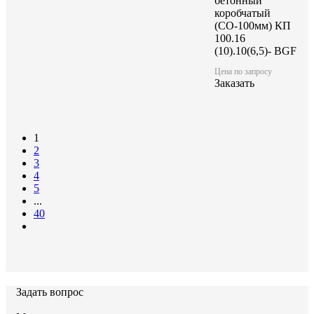
бетонный
коробчатый
(СО-100мм) КП
100.16
(10).10(6,5)- BGF
Цена по запросу
Заказать
1
2
3
4
5
...
40
Задать вопрос