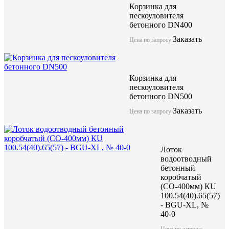
Корзинка для
пескоуловителя
бетонного DN400
Заказать
Цена по запросу
Компания ЖБИ "КубаньСпецБетон" предлагает лоток бетонный
решетками (класс нагрузки от А15 до F900) может использоват
нагрузки до F900. Имеет длинну 1000мм и качественные геоме
Корзинка для
Данные изделия изготоавливаются по технологии вибропрессо
пескоуловителя
бетона высокой марки.
бетонного DN500
Заказать
Цена по запросу
Лоток водоотводный бетонны
коробчатый (СО-300мм), КП
Лоток
100.44(30).31(24) - BGF-XL
водоотводный
бетонный
коробчатый
(СО-400мм) КU
акция
100.54(40).65(57)
- BGU-XL, №
40-0
Цена по запросу
Цена по запросу