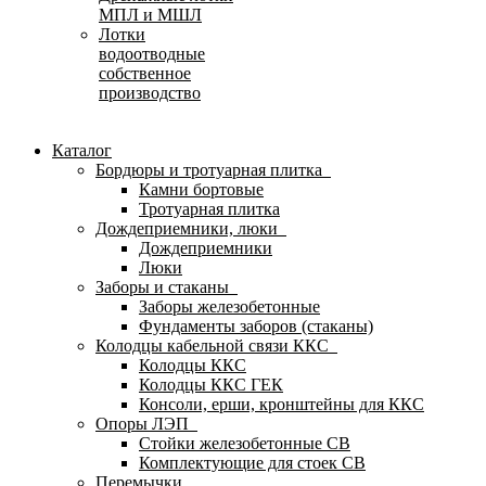
МПЛ и МШЛ
Лотки
водоотводные
собственное
производство
Каталог
Бордюры и тротуарная плитка
Камни бортовые
Тротуарная плитка
Дождеприемники, люки
Дождеприемники
Люки
Заборы и стаканы
Заборы железобетонные
Фундаменты заборов (стаканы)
Колодцы кабельной связи ККС
Колодцы ККС
Колодцы ККС ГЕК
Консоли, ерши, кронштейны для ККС
Опоры ЛЭП
Стойки железобетонные СВ
Комплектующие для стоек СВ
Перемычки