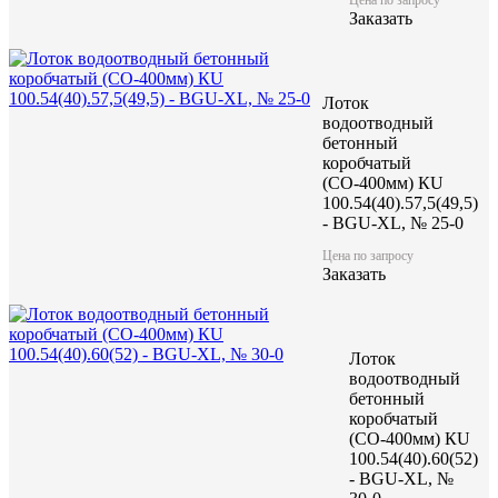
Цену уточняйте у менеджера
Заказать
Заказать
Лоток
водоотводный
бетонный
коробчатый
(СО-400мм) КU
100.54(40).57,5(49,5)
- BGU-XL, № 25-0
Характеристики:
Цена по запросу
Заказать
1000
Длина (L), мм
440
Ширина (W), мм
310
Высота (H), мм
159,8
Масса, кг
Лоток
водоотводный
бетонный
коробчатый
(СО-400мм) КU
100.54(40).60(52)
- BGU-XL, №