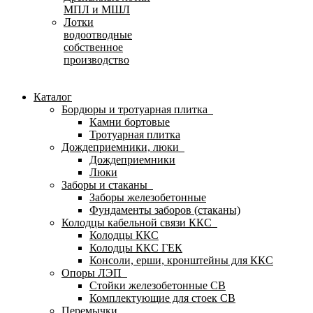
МПЛ и МШЛ
Лотки
водоотводные
собственное
производство
Каталог
Бордюры и тротуарная плитка
Камни бортовые
Тротуарная плитка
Дождеприемники, люки
Дождеприемники
Люки
Заборы и стаканы
Заборы железобетонные
Фундаменты заборов (стаканы)
Колодцы кабельной связи ККС
Колодцы ККС
Колодцы ККС ГЕК
Консоли, ерши, кронштейны для ККС
Опоры ЛЭП
Стойки железобетонные СВ
Комплектующие для стоек СВ
Перемычки