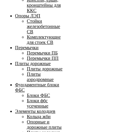
кронштейны для
ККС
Опоры ЛЭП
Стойки
железобетонные
СВ
Комплектующие
для стоек СВ
Перемычки
Перемычки ПБ
Перемычки ПП
Плиты дорожные
Плиты дорожные
Плиты
аэродромные
Фундаментные блоки
ФБС
Блоки ФБС
Блоки фбс
усеченные
Элементы колодцев
Кольца жби
Опорные и
дорожные плиты