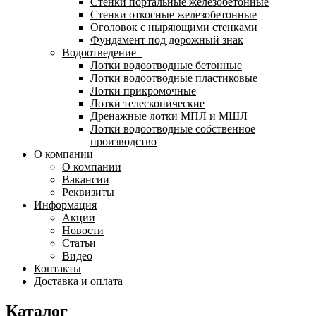
Стенки портальные железобетонные
Стенки откосные железобетонные
Оголовок с ныряющими стенками
Фундамент под дорожный знак
Водоотведение
Лотки водоотводные бетонные
Лотки водоотводные пластиковые
Лотки прикромочные
Лотки телескопические
Дренажные лотки МПЛ и МШЛ
Лотки водоотводные собственное
производство
О компании
О компании
Вакансии
Реквизиты
Информация
Акции
Новости
Статьи
Видео
Контакты
Доставка и оплата
Каталог