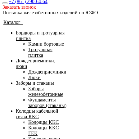
+7 (861)
290-64-64
Заказать звонок
Поставка железобетонных изделий по ЮФО
Каталог
Бордюры и тротуарная
плитка
Камни бортовые
Тротуарная
плитка
Дождеприемники,
люки
Дождеприемники
Люки
Заборы и стаканы
Заборы
железобетонные
Фундаменты
заборов (стаканы)
Колодцы кабельной
связи ККС
Колодцы ККС
Колодцы ККС
ГЕК
Консоли, ерши,