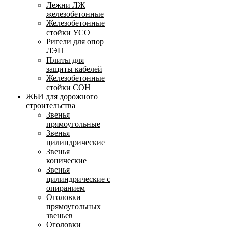
Лежни ЛЖ
железобетонные
Железобетонные
стойки УСО
Ригели для опор
ЛЭП
Плиты для
защиты кабелей
Железобетонные
стойки СОН
ЖБИ для дорожного
строительства
Звенья
прямоугольные
Звенья
цилиндрические
Звенья
конические
Звенья
цилиндрические с
опиранием
Оголовки
прямоугольных
звеньев
Оголовки