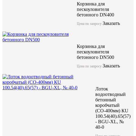
Корзинка для
пескоуловителя
бетонного DN400
Заказать
Цена по запросу
Компания ЖБИ "КубаньСпецБетон" предлагает лоток бетонный
решетками (класс нагрузки от А15 до F900) может использоват
нагрузки до F900. Имеет длинну 1000мм и качественные геоме
Корзинка для
Данные изделия изготоавливаются по технологии вибропрессо
пескоуловителя
бетона высокой марки.
бетонного DN500
Заказать
Цена по запросу
Лоток водоотводный бетонны
коробчатый (СО-200мм), с в
Лоток
KUв 100.29,8(20).27(20) - BG
водоотводный
бетонный
коробчатый
(СО-400мм) КU
акция
100.54(40).65(57)
- BGU-XL, №
40-0
Цена по запросу
Цена по запросу