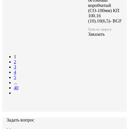
бетонный
коробчатый
(СО-100мм) КП
100.16
(10).10(6,5)- BGF
Цена по запросу
Заказать
1
2
3
4
5
...
40
Задать вопрос