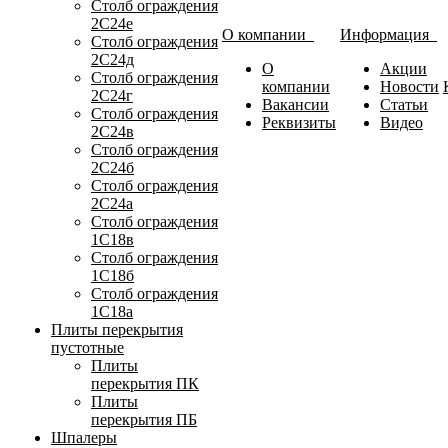
Столб ограждения
2С24е
О компании
Информация
Столб ограждения
2С24д
О
Акции
Столб ограждения
компании
Новости
2С24г
Вакансии
Статьи
Столб ограждения
Реквизиты
Видео
2С24в
Столб ограждения
2С24б
Столб ограждения
2С24а
Столб ограждения
1С18в
Столб ограждения
1С18б
Столб ограждения
1С18а
Плиты перекрытия
пустотные
Плиты
перекрытия ПК
Плиты
перекрытия ПБ
Шпалеры