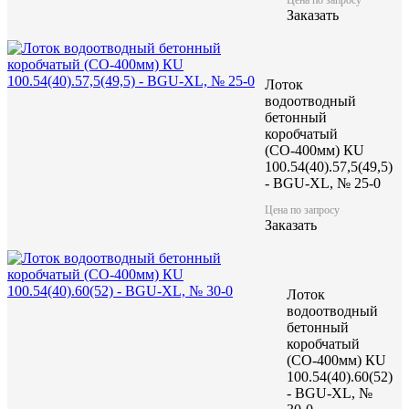
Цену уточняйте у менеджера
Заказать
Заказать
Лоток
водоотводный
бетонный
коробчатый
(СО-400мм) КU
100.54(40).57,5(49,5)
- BGU-XL, № 25-0
Характеристики:
Цена по запросу
Заказать
1000
Длина (L), мм
298
Ширина (W), мм
270
Высота (H), мм
101
Масса, кг
Лоток
водоотводный
бетонный
коробчатый
(СО-400мм) КU
100.54(40).60(52)
- BGU-XL, №