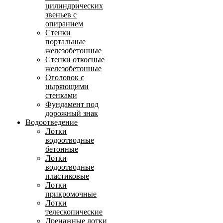
цилиндрических
звеньев с
опиранием
Стенки
портальные
железобетонные
Стенки откосные
железобетонные
Оголовок с
ныряющими
стенками
Фундамент под
дорожный знак
Водоотведение
Лотки
водоотводные
бетонные
Лотки
водоотводные
пластиковые
Лотки
прикромочные
Лотки
телескопические
Дренажные лотки