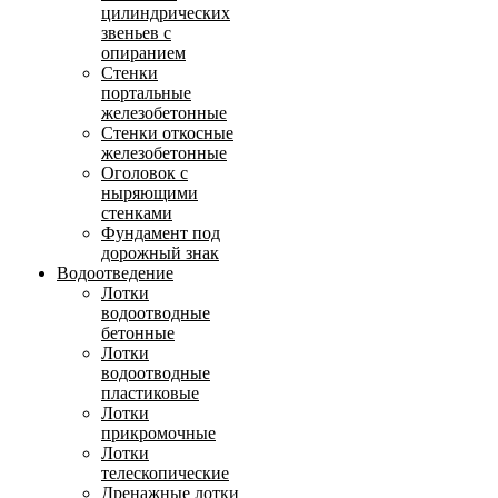
цилиндрических
звеньев с
опиранием
Стенки
портальные
железобетонные
Стенки откосные
железобетонные
Оголовок с
ныряющими
стенками
Фундамент под
дорожный знак
Водоотведение
Лотки
водоотводные
бетонные
Лотки
водоотводные
пластиковые
Лотки
прикромочные
Лотки
телескопические
Дренажные лотки