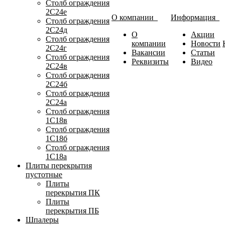
Столб ограждения
2С24е
О компании
Информация
Столб ограждения
2С24д
О
Акции
Столб ограждения
компании
Новости
2С24г
Вакансии
Статьи
Столб ограждения
Реквизиты
Видео
2С24в
Столб ограждения
2С24б
Столб ограждения
2С24а
Столб ограждения
1С18в
Столб ограждения
1С18б
Столб ограждения
1С18а
Плиты перекрытия
пустотные
Плиты
перекрытия ПК
Плиты
перекрытия ПБ
Шпалеры