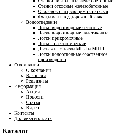
Стенки портальные железобетонные
Стенки откосные железобетонные
Оголовок с ныряющими стенками
Фундамент под дорожный знак
Водоотведение
Лотки водоотводные бетонные
Лотки водоотводные пластиковые
Лотки прикромочные
Лотки телескопические
Дренажные лотки МПЛ и МШЛ
Лотки водоотводные собственное
производство
О компании
О компании
Вакансии
Реквизиты
Информация
Акции
Новости
Статьи
Видео
Контакты
Доставка и оплата
Каталог