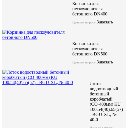
Корзинка для
пескоуловителя
бетонного DN400
Заказать
Цена по запросу
Компания ЖБИ "КубаньСпецБетон" предлагает лоток бетонный
решетками (класс нагрузки от А15 до F900) может использоват
нагрузки до F900. Имеет длинну 1000мм и качественные геоме
Корзинка для
Данные изделия изготоавливаются по технологии вибропрессо
пескоуловителя
бетона высокой марки.
бетонного DN500
Заказать
Цена по запросу
Лоток водоотводный бетонны
коробчатый GBU (СО-300мм)
Лоток
100.44(30).49(42,5) - E600
водоотводный
бетонный
коробчатый
(СО-400мм) КU
акция
100.54(40).65(57)
- BGU-XL, №
40-0
Цена по запросу
Цена по запросу