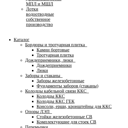
МПЛ и МШЛ
Лотки
водоотводные
собственное
производство
Каталог
Бордюры и тротуарная плитка
Камни бортовые
Тротуарная плитка
Дождеприемники, люки
Дождеприемники
Люки
Заборы и стаканы
Заборы железобетонные
Фундаменты заборов (стаканы)
Колодцы кабельной связи ККС
Колодцы ККС
Колодцы ККС ГЕК
Консоли, ерши, кронштейны для ККС
Опоры ЛЭП
Стойки железобетонные СВ
Комплектующие для стоек СВ
Перемычки