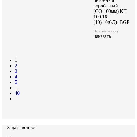
бетонный
коробчатый
(СО-100мм) КП
100.16
(10).10(6,5)- BGF
Цена по запросу
Заказать
1
2
3
4
5
...
40
Задать вопрос