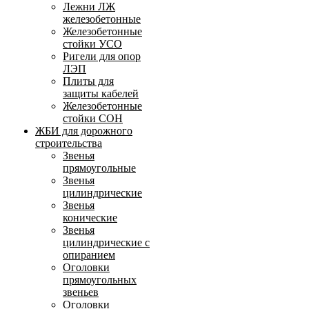
Лежни ЛЖ
железобетонные
Железобетонные
стойки УСО
Ригели для опор
ЛЭП
Плиты для
защиты кабелей
Железобетонные
стойки СОН
ЖБИ для дорожного
строительства
Звенья
прямоугольные
Звенья
цилиндрические
Звенья
конические
Звенья
цилиндрические с
опиранием
Оголовки
прямоугольных
звеньев
Оголовки