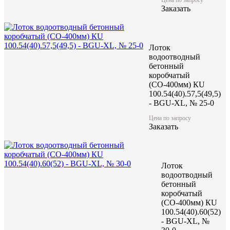
Цену уточняйте у менеджера
Заказать
Заказать
Лоток
водоотводный
бетонный
коробчатый
(СО-400мм) КU
100.54(40).57,5(49,5)
- BGU-XL, № 25-0
Характеристики:
Цена по запросу
Заказать
1000
Длина (L), мм
440
Ширина (W), мм
490
Высота (H), мм
234
Масса, кг
Лоток
водоотводный
бетонный
коробчатый
(СО-400мм) КU
100.54(40).60(52)
- BGU-XL, №