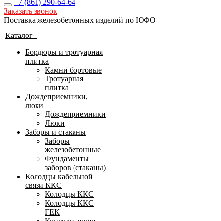
+7 (861)
290-64-64
Заказать звонок
Поставка железобетонных изделий по ЮФО
Каталог
Бордюры и тротуарная
плитка
Камни бортовые
Тротуарная
плитка
Дождеприемники,
люки
Дождеприемники
Люки
Заборы и стаканы
Заборы
железобетонные
Фундаменты
заборов (стаканы)
Колодцы кабельной
связи ККС
Колодцы ККС
Колодцы ККС
ГЕК
Консоли, ерши,