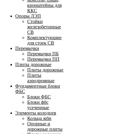
кронштейны для
ККС
Опоры ЛЭП
Стойки
железобетонные
СВ
Комплектующие
для стоек СВ
Перемычки
Перемычки ПБ
Перемычки ПП
Плиты дорожные
Плиты дорожные
Плиты
аэродромные
Фундаментные блоки
ФБС
Блоки ФБС
Блоки фбс
усеченные
Элементы колодцев
Кольца жби
Опорные и
дорожные плиты