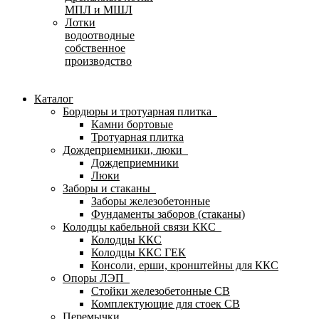
МПЛ и МШЛ
Лотки
водоотводные
собственное
производство
Каталог
Бордюры и тротуарная плитка
Камни бортовые
Тротуарная плитка
Дождеприемники, люки
Дождеприемники
Люки
Заборы и стаканы
Заборы железобетонные
Фундаменты заборов (стаканы)
Колодцы кабельной связи ККС
Колодцы ККС
Колодцы ККС ГЕК
Консоли, ерши, кронштейны для ККС
Опоры ЛЭП
Стойки железобетонные СВ
Комплектующие для стоек СВ
Перемычки