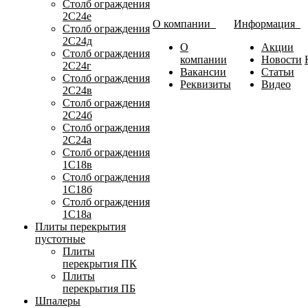
Столб ограждения
2С24е
О компании
Информация
Столб ограждения
2С24д
О
Акции
Столб ограждения
компании
Новости
2С24г
Вакансии
Статьи
Столб ограждения
Реквизиты
Видео
2С24в
Столб ограждения
2С24б
Столб ограждения
2С24а
Столб ограждения
1С18в
Столб ограждения
1С18б
Столб ограждения
1С18а
Плиты перекрытия
пустотные
Плиты
перекрытия ПК
Плиты
перекрытия ПБ
Шпалеры