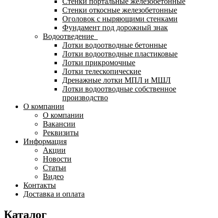
Стенки портальные железобетонные
Стенки откосные железобетонные
Оголовок с ныряющими стенками
Фундамент под дорожный знак
Водоотведение
Лотки водоотводные бетонные
Лотки водоотводные пластиковые
Лотки прикромочные
Лотки телескопические
Дренажные лотки МПЛ и МШЛ
Лотки водоотводные собственное
производство
О компании
О компании
Вакансии
Реквизиты
Информация
Акции
Новости
Статьи
Видео
Контакты
Доставка и оплата
Каталог