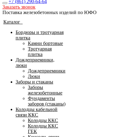
+7 (861)
290-64-64
Заказать звонок
Поставка железобетонных изделий по ЮФО
Каталог
Бордюры и тротуарная
плитка
Камни бортовые
Тротуарная
плитка
Дождеприемники,
люки
Дождеприемники
Люки
Заборы и стаканы
Заборы
железобетонные
Фундаменты
заборов (стаканы)
Колодцы кабельной
связи ККС
Колодцы ККС
Колодцы ККС
ГЕК
Консоли, ерши,