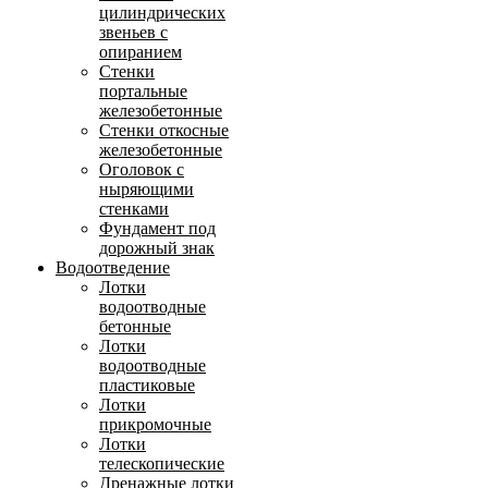
цилиндрических
звеньев с
опиранием
Стенки
портальные
железобетонные
Стенки откосные
железобетонные
Оголовок с
ныряющими
стенками
Фундамент под
дорожный знак
Водоотведение
Лотки
водоотводные
бетонные
Лотки
водоотводные
пластиковые
Лотки
прикромочные
Лотки
телескопические
Дренажные лотки