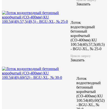
Цену уточняйте у менеджера
Заказать
Заказать
Лоток
водоотводный
бетонный
коробчатый
(СО-400мм) КU
100.54(40).57,5(49,5)
- BGU-XL, № 25-0
Характеристики:
Цена по запросу
Заказать
1000
Длина (L), мм
440
Ширина (W), мм
470
Высота (H), мм
227
Масса, кг
Лоток
водоотводный
бетонный
коробчатый
(СО-400мм) КU
100.54(40).60(52)
- BGU-XL, №