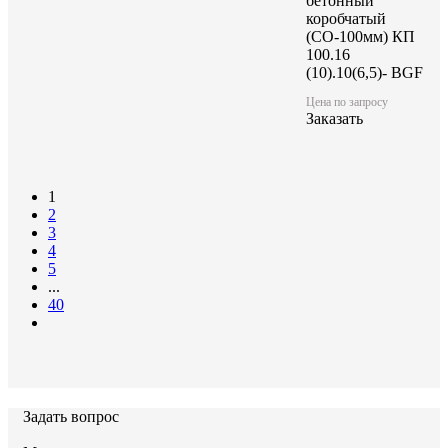
бетонный
коробчатый
(СО-100мм) КП
100.16
(10).10(6,5)- BGF
Цена по запросу
Заказать
1
2
3
4
5
...
40
Задать вопрос