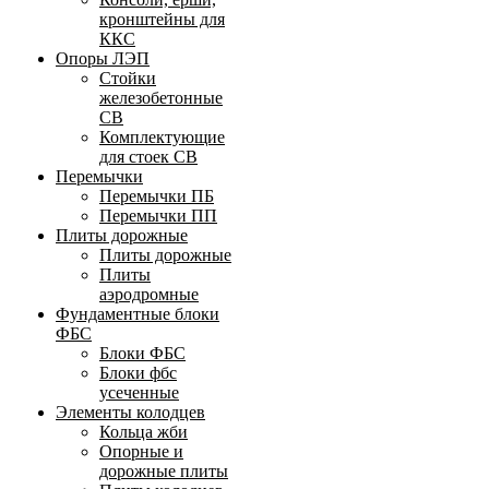
кронштейны для
ККС
Опоры ЛЭП
Стойки
железобетонные
СВ
Комплектующие
для стоек СВ
Перемычки
Перемычки ПБ
Перемычки ПП
Плиты дорожные
Плиты дорожные
Плиты
аэродромные
Фундаментные блоки
ФБС
Блоки ФБС
Блоки фбс
усеченные
Элементы колодцев
Кольца жби
Опорные и
дорожные плиты