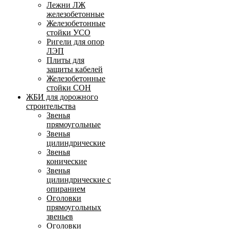
Лежни ЛЖ
железобетонные
Железобетонные
стойки УСО
Ригели для опор
ЛЭП
Плиты для
защиты кабелей
Железобетонные
стойки СОН
ЖБИ для дорожного
строительства
Звенья
прямоугольные
Звенья
цилиндрические
Звенья
конические
Звенья
цилиндрические с
опиранием
Оголовки
прямоугольных
звеньев
Оголовки