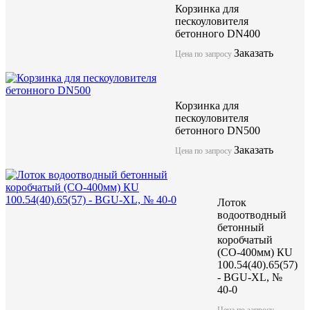
Корзинка для
пескоуловителя
бетонного DN400
Заказать
Цена по запросу
Компания ЖБИ "КубаньСпецБетон" предлагает лоток бетонный
решетками (класс нагрузки от А15 до F900) может использоват
нагрузки до F900. Имеет длинну 1000мм и качественные геоме
Корзинка для
Данные изделия изготоавливаются по технологии вибропрессо
пескоуловителя
бетона высокой марки.
бетонного DN500
Заказать
Цена по запросу
Лоток водоотводный бетонны
коробчатый GBU (СО-300мм)
Лоток
100.44(30).47(40,5) - E600, №
водоотводный
бетонный
коробчатый
(СО-400мм) КU
акция
100.54(40).65(57)
- BGU-XL, №
40-0
Цена по запросу
Цена по запросу