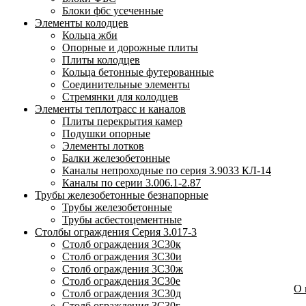
Блоки фбс усеченные
Элементы колодцев
Кольца жби
Опорные и дорожные плиты
Плиты колодцев
Кольца бетонные футерованные
Соединительные элементы
Стремянки для колодцев
Элементы теплотрасс и каналов
Плиты перекрытия камер
Подушки опорные
Элементы лотков
Балки железобетонные
Каналы непроходные по серия 3.9033 КЛ-14
Каналы по серии 3.006.1-2.87
Трубы железобетонные безнапорные
Трубы железобетонные
Трубы асбестоцементные
Столбы ограждения Серия 3.017-3
Столб ограждения 3С30к
Столб ограждения 3С30и
Столб ограждения 3С30ж
Столб ограждения 3С30е
О
Столб ограждения 3С30д
Столб ограждения 3С30г