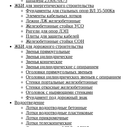
Шпалера 2550х70х75
ЖБИ для энергетического строительства
Фундаменты для стальных опор ВЛ 35-500Кв
Элементы кабельных лотков
Лежни ЛЖ железобетонные
Железобетонные стойки УСО
Ригели для опор ЛЭП
Плиты для защиты кабелей
Железобетонные стойки СОН
ЖБИ для дорожного строительства
Звенья прямоугольные
Звенья цилиндрические
Звенья конические
Звенья цилиндрические с опиранием
Оголовки прямоугольных звеньев
Оголовки цилиндрических звеньев с опиранием
Стенки портальные железобетонные
Стенки откосные железобетонные
Оголовок с ныряющими стенками
Фундамент под дорожный знак
Водоотведение
Лотки водоотводные бетонные
Лотки водоотводные пластиковые
Лотки прикромочные
Лотки телескопические