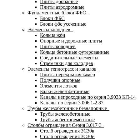
Плиты дорожные
Плиты аэродромные
Фундаментные блоки ФБС
Блоки ФБС
Блоки фбс усеченные
Элементы колодцев
Кольца жби
Опорные и дорожные плиты
Плиты колодцев
Кольца бетонные футерованные
Соединительные элементы
Стремянки для колодцев
Элементы теплотрасс и каналов
Плиты перекрытия камер
Подушки опорные
Элементы лотков
Балки железобетонные
Каналы непроходные по серия 3.9033 КЛ-14
Каналы по серии 3.006.1-2.87
Трубы железобетонные безнапорные
Трубы железобетонные
Трубы асбестоцементные
Столбы ограждения Серия 3.017-3
Столб ограждения 3С30к
Столб ограждения 3С30и