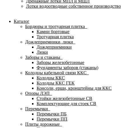
Дренажные лотки МПЛ и МШЛ
Лотки водоотводные собственное производство
Каталог
Бордюры и тротуарная плитка
Камни бортовые
Тротуарная плитка
Дождеприемники, люки
Дождеприемники
Люки
Заборы и стаканы
Заборы железобетонные
Фундаменты заборов (стаканы)
Колодцы кабельной связи ККС
Колодцы ККС
Колодцы ККС ГЕК
Консоли, ерши, кронштейны для ККС
Опоры ЛЭП
Стойки железобетонные СВ
Комплектующие для стоек СВ
Перемычки
Перемычки ПБ
Перемычки ПП
Плиты дорожные