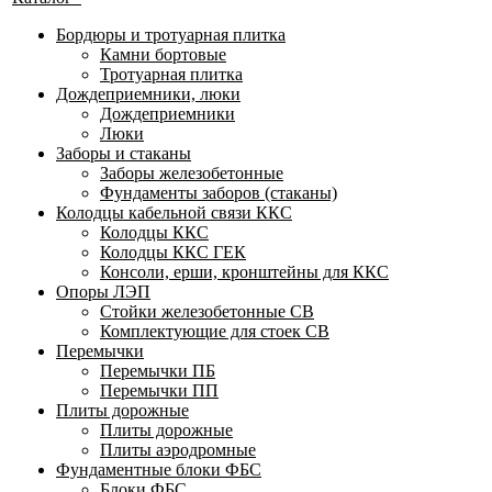
Бордюры и тротуарная плитка
Камни бортовые
Тротуарная плитка
Дождеприемники, люки
Дождеприемники
Люки
Заборы и стаканы
Заборы железобетонные
Фундаменты заборов (стаканы)
Колодцы кабельной связи ККС
Колодцы ККС
Колодцы ККС ГЕК
Консоли, ерши, кронштейны для ККС
Опоры ЛЭП
Стойки железобетонные СВ
Комплектующие для стоек СВ
Перемычки
Перемычки ПБ
Перемычки ПП
Плиты дорожные
Плиты дорожные
Плиты аэродромные
Фундаментные блоки ФБС
Блоки ФБС