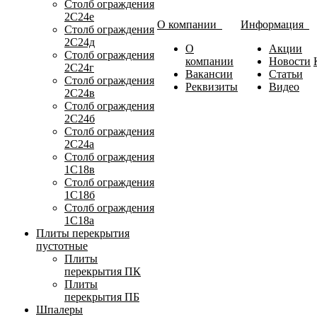
Столб ограждения
2С24е
О компании
Информация
Столб ограждения
2С24д
О
Акции
Столб ограждения
компании
Новости
2С24г
Вакансии
Статьи
Столб ограждения
Реквизиты
Видео
2С24в
Столб ограждения
2С24б
Столб ограждения
2С24а
Столб ограждения
1С18в
Столб ограждения
1С18б
Столб ограждения
1С18а
Плиты перекрытия
пустотные
Плиты
перекрытия ПК
Плиты
перекрытия ПБ
Шпалеры