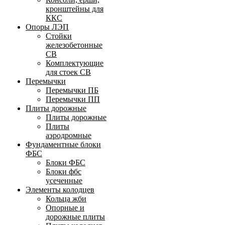
кронштейны для
ККС
Опоры ЛЭП
Стойки
железобетонные
СВ
Комплектующие
для стоек СВ
Перемычки
Перемычки ПБ
Перемычки ПП
Плиты дорожные
Плиты дорожные
Плиты
аэродромные
Фундаментные блоки
ФБС
Блоки ФБС
Блоки фбс
усеченные
Элементы колодцев
Кольца жби
Опорные и
дорожные плиты