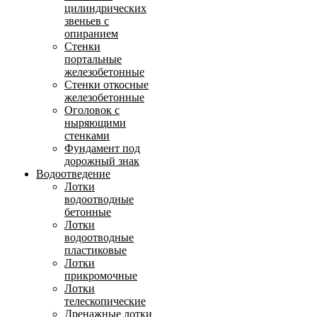
цилиндрических
звеньев с
опиранием
Стенки
портальные
железобетонные
Стенки откосные
железобетонные
Оголовок с
ныряющими
стенками
Фундамент под
дорожный знак
Водоотведение
Лотки
водоотводные
бетонные
Лотки
водоотводные
пластиковые
Лотки
прикромочные
Лотки
телескопические
Дренажные лотки