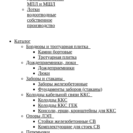
МПЛ и МШЛ
Лотки
водоотводные
собственное
производство
Каталог
Бордюры и тротуарная плитка
Камни бортовые
Тротуарная плитка
Дождеприемники, люки
Дождеприемники
Люки
Заборы и стаканы
Заборы железобетонные
Фундаменты заборов (стаканы)
Колодцы кабельной связи ККС
Колодцы ККС
Колодцы ККС ГЕК
Консоли, ерши, кронштейны для ККС
Опоры ЛЭП
Стойки железобетонные СВ
Комплектующие для стоек СВ
Перемычки