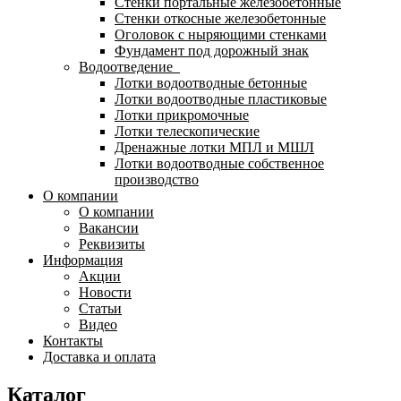
Стенки портальные железобетонные
Стенки откосные железобетонные
Оголовок с ныряющими стенками
Фундамент под дорожный знак
Водоотведение
Лотки водоотводные бетонные
Лотки водоотводные пластиковые
Лотки прикромочные
Лотки телескопические
Дренажные лотки МПЛ и МШЛ
Лотки водоотводные собственное
производство
О компании
О компании
Вакансии
Реквизиты
Информация
Акции
Новости
Статьи
Видео
Контакты
Доставка и оплата
Каталог