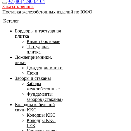
+7 (861)
290-64-64
Заказать звонок
Поставка железобетонных изделий по ЮФО
Каталог
Бордюры и тротуарная
плитка
Камни бортовые
Тротуарная
плитка
Дождеприемники,
люки
Дождеприемники
Люки
Заборы и стаканы
Заборы
железобетонные
Фундаменты
заборов (стаканы)
Колодцы кабельной
связи ККС
Колодцы ККС
Колодцы ККС
ГЕК
Консоли, ерши,