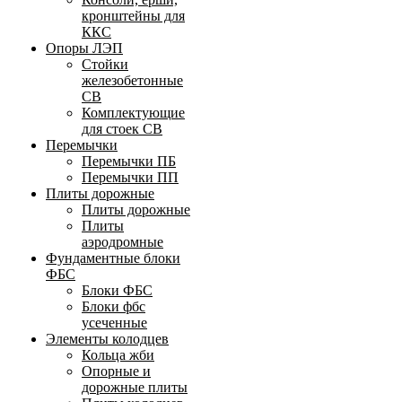
кронштейны для
ККС
Опоры ЛЭП
Стойки
железобетонные
СВ
Комплектующие
для стоек СВ
Перемычки
Перемычки ПБ
Перемычки ПП
Плиты дорожные
Плиты дорожные
Плиты
аэродромные
Фундаментные блоки
ФБС
Блоки ФБС
Блоки фбс
усеченные
Элементы колодцев
Кольца жби
Опорные и
дорожные плиты