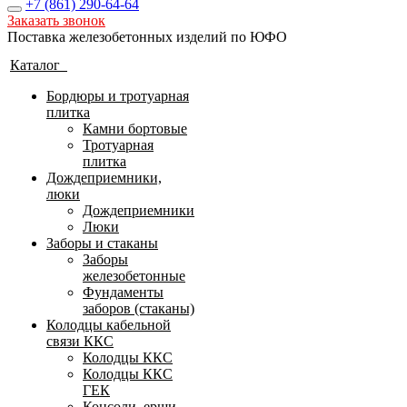
+7 (861)
290-64-64
Заказать звонок
Поставка железобетонных изделий по ЮФО
Каталог
Бордюры и тротуарная
плитка
Камни бортовые
Тротуарная
плитка
Дождеприемники,
люки
Дождеприемники
Люки
Заборы и стаканы
Заборы
железобетонные
Фундаменты
заборов (стаканы)
Колодцы кабельной
связи ККС
Колодцы ККС
Колодцы ККС
ГЕК
Консоли, ерши,