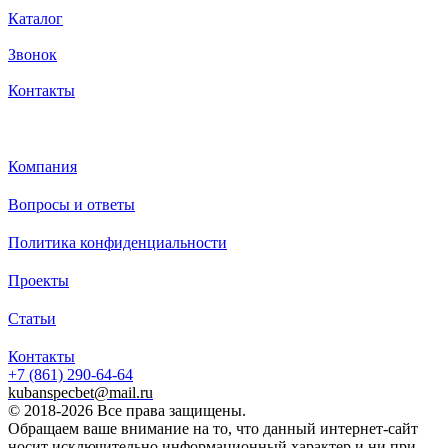
Каталог
Звонок
Контакты
Каталог
Компания
Решетка стальная сварная DN500 (Класс нагрузки А15–С2
Вопросы и ответы
Сварная стальная решетка DN500
— это крупногабаритное 
предназначенное для перекрытия лотков с шириной гидравличе
Политика конфиденциальности
Благодаря усиленному каркасу и большой площади водозабора,
идеальным решением для зон с интенсивным приемом ливневы
Проекты
нагрузками на дорожное полотно.
Статьи
Контакты
Технические характеристики:
+7 (861)
290-64-64
kubanspecbet@mail.ru
Материал рамы:
Стальной горячекатаный уголок 50х50 мм. 
© 2018-2026 Все права защищены.
фиксацию в бетонном лотке и защиту кромок канала от сколов.
Обращаем ваше внимание на то, что данный интернет-сайт
Материал заполнения:
Профильная труба 25х25х2 мм. Обесп
носит исключительно информационный характер и ни при