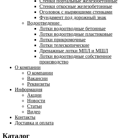
Стенки портальные железобетонные
Стенки откосные железобетонные
Оголовок с ныряющими стенками
Фундамент под дорожный знак
Водоотведение
Лотки водоотводные бетонные
Лотки водоотводные пластиковые
Лотки прикромочные
Лотки телескопические
Дренажные лотки МПЛ и МШЛ
Лотки водоотводные собственное
производство
О компании
О компании
Вакансии
Реквизиты
Информация
Акции
Новости
Статьи
Видео
Контакты
Доставка и оплата
Каталог