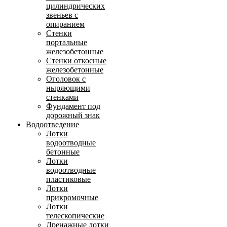
цилиндрических
звеньев с
опиранием
Стенки
портальные
железобетонные
Стенки откосные
железобетонные
Оголовок с
ныряющими
стенками
Фундамент под
дорожный знак
Водоотведение
Лотки
водоотводные
бетонные
Лотки
водоотводные
пластиковые
Лотки
прикромочные
Лотки
телескопические
Дренажные лотки