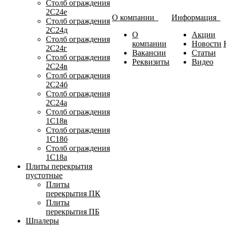
Столб ограждения
2С24е
О компании
Информация
Столб ограждения
2С24д
О
Акции
Столб ограждения
компании
Новости
2С24г
Вакансии
Статьи
Столб ограждения
Реквизиты
Видео
2С24в
Столб ограждения
2С24б
Столб ограждения
2С24а
Столб ограждения
1С18в
Столб ограждения
1С18б
Столб ограждения
1С18а
Плиты перекрытия
пустотные
Плиты
перекрытия ПК
Плиты
перекрытия ПБ
Шпалеры