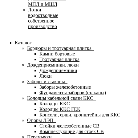
МПЛ и МШЛ
Лотки
водоотводные
собственное
производство
Каталог
Бордюры и тротуарная плитка
Камни бортовые
Тротуарная плитка
Дождеприемники, люки
Дождеприемники
Люки
Заборы и стаканы
Заборы железобетонные
Фундаменты заборов (стаканы)
Колодцы кабельной связи ККС
Колодцы ККС
Колодцы ККС ГЕК
Консоли, ерши, кронштейны для ККС
Опоры ЛЭП
Стойки железобетонные СВ
Комплектующие для стоек СВ
Перемычки