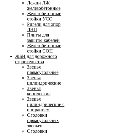
Лежни ЛЖ
железобетонные
Железобетонные
стойки УСО
Ригели для опор
ЛЭП
Плиты для
защиты кабелей
Железобетонные
стойки СОН
ЖБИ для дорожного
строительства
Звенья
прямоугольные
Звенья
цилиндрические
Звенья
конические
Звенья
цилиндрические с
опиранием
Оголовки
прямоугольных
звеньев
Оголовки