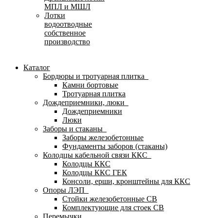
МПЛ и МШЛ
Лотки
водоотводные
собственное
производство
Каталог
Бордюры и тротуарная плитка
Камни бортовые
Тротуарная плитка
Дождеприемники, люки
Дождеприемники
Люки
Заборы и стаканы
Заборы железобетонные
Фундаменты заборов (стаканы)
Колодцы кабельной связи ККС
Колодцы ККС
Колодцы ККС ГЕК
Консоли, ерши, кронштейны для ККС
Опоры ЛЭП
Стойки железобетонные СВ
Комплектующие для стоек СВ
Перемычки