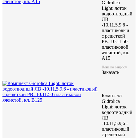
Gidrolica
Light: лоток
водоотводный
ЛВ
-10.11,5.9,6 -
Лоток водоотводный пластиковый в комплекте с решеткой , обл
пластиковый
высокой надежностью.
с решеткой
РВ- 10.11.50
пластиковой
Лоток ЛВП Profi DN300 H335
ячеистой, кл.
A15
комплект с решеткой чугунн
Цена по запросу
Заказать
акция
Комплект
Цена по запросу
Gidrolica
Light: лоток
Цену уточняйте у менеджера
водоотводный
ЛВ
-10.11,5.9,6 -
пластиковый
Заказать
с решеткой