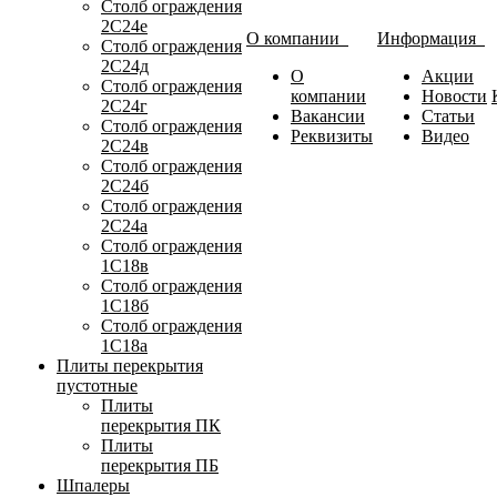
Столб ограждения
2С24е
О компании
Информация
Столб ограждения
2С24д
О
Акции
Столб ограждения
компании
Новости
2С24г
Вакансии
Статьи
Столб ограждения
Реквизиты
Видео
2С24в
Столб ограждения
2С24б
Столб ограждения
2С24а
Столб ограждения
1С18в
Столб ограждения
1С18б
Столб ограждения
1С18а
Плиты перекрытия
пустотные
Плиты
перекрытия ПК
Плиты
перекрытия ПБ
Шпалеры