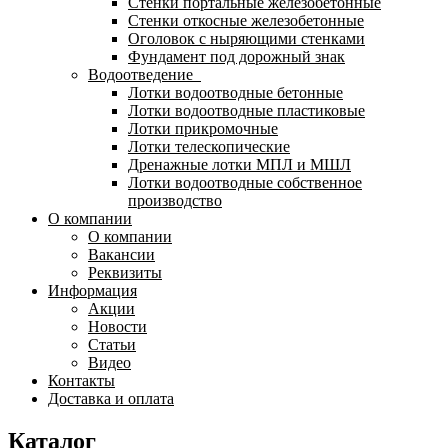
Стенки портальные железобетонные
Стенки откосные железобетонные
Оголовок с ныряющими стенками
Фундамент под дорожный знак
Водоотведение
Лотки водоотводные бетонные
Лотки водоотводные пластиковые
Лотки прикромочные
Лотки телескопические
Дренажные лотки МПЛ и МШЛ
Лотки водоотводные собственное
производство
О компании
О компании
Вакансии
Реквизиты
Информация
Акции
Новости
Статьи
Видео
Контакты
Доставка и оплата
Каталог