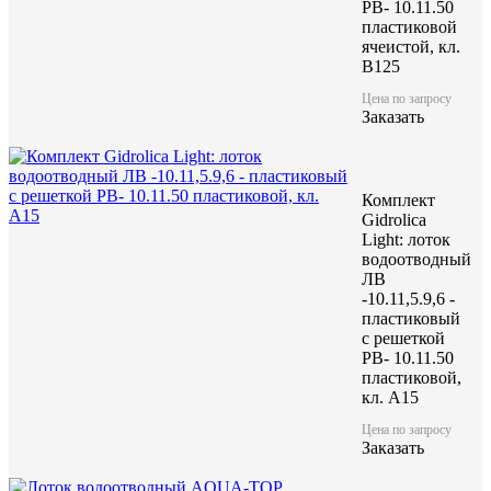
РВ- 10.11.50
пластиковой
ячеистой, кл.
B125
Цена по запросу
Характеристики:
Заказать
1 000
Длина (L), мм
415
Ширина (W), мм
Комплект
335
Высота (H), мм
Gidrolica
48,4
Масса, кг
Light: лоток
водоотводный
ЛВ
-10.11,5.9,6 -
пластиковый
с решеткой
РВ- 10.11.50
пластиковой,
кл. A15
Цена по запросу
Заказать