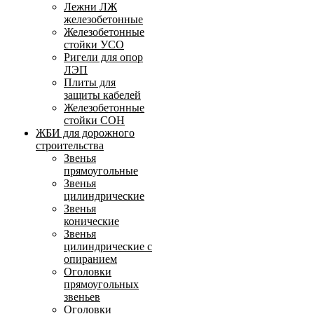
Лежни ЛЖ
железобетонные
Железобетонные
стойки УСО
Ригели для опор
ЛЭП
Плиты для
защиты кабелей
Железобетонные
стойки СОН
ЖБИ для дорожного
строительства
Звенья
прямоугольные
Звенья
цилиндрические
Звенья
конические
Звенья
цилиндрические с
опиранием
Оголовки
прямоугольных
звеньев
Оголовки