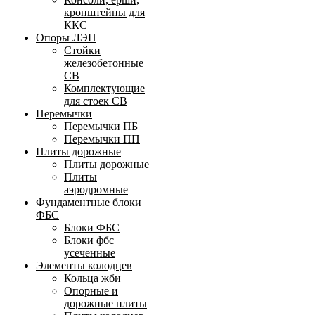
кронштейны для
ККС
Опоры ЛЭП
Стойки
железобетонные
СВ
Комплектующие
для стоек СВ
Перемычки
Перемычки ПБ
Перемычки ПП
Плиты дорожные
Плиты дорожные
Плиты
аэродромные
Фундаментные блоки
ФБС
Блоки ФБС
Блоки фбс
усеченные
Элементы колодцев
Кольца жби
Опорные и
дорожные плиты