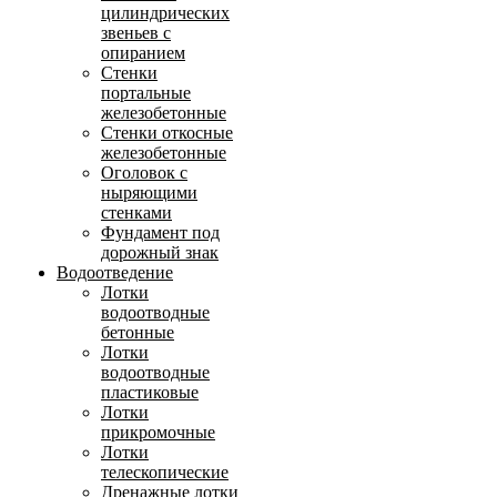
цилиндрических
звеньев с
опиранием
Стенки
портальные
железобетонные
Стенки откосные
железобетонные
Оголовок с
ныряющими
стенками
Фундамент под
дорожный знак
Водоотведение
Лотки
водоотводные
бетонные
Лотки
водоотводные
пластиковые
Лотки
прикромочные
Лотки
телескопические
Дренажные лотки