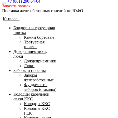
+7 (861)
290-64-64
Заказать звонок
Поставка железобетонных изделий по ЮФО
Каталог
Бордюры и тротуарная
плитка
Камни бортовые
Тротуарная
плитка
Дождеприемники,
люки
Дождеприемники
Люки
Заборы и стаканы
Заборы
железобетонные
Фундаменты
заборов (стаканы)
Колодцы кабельной
связи ККС
Колодцы ККС
Колодцы ККС
ГЕК
Консоли, ерши,