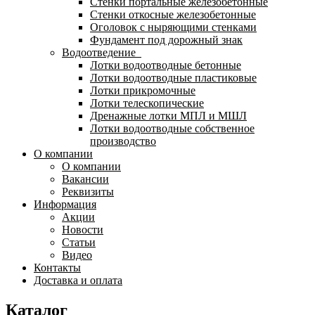
Стенки портальные железобетонные
Стенки откосные железобетонные
Оголовок с ныряющими стенками
Фундамент под дорожный знак
Водоотведение
Лотки водоотводные бетонные
Лотки водоотводные пластиковые
Лотки прикромочные
Лотки телескопические
Дренажные лотки МПЛ и МШЛ
Лотки водоотводные собственное
производство
О компании
О компании
Вакансии
Реквизиты
Информация
Акции
Новости
Статьи
Видео
Контакты
Доставка и оплата
Каталог