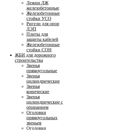
Лежни ЛЖ
железобетонные
Железобетонные
стойки УСО
Ригели для опор
ЛЭП
Плиты для
защиты кабелей
Железобетонные
стойки СОН
ЖБИ для дорожного
строительства
Звенья
прямоугольные
Звенья
цилиндрические
Звенья
конические
Звенья
цилиндрические с
опиранием
Оголовки
прямоугольных
звеньев
Оголовки