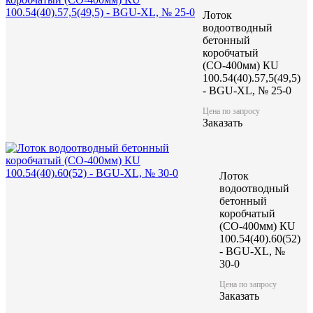
Заказать
Лоток
водоотводный
бетонный
коробчатый
(СО-400мм) КU
100.54(40).57,5(49,5)
- BGU-XL, № 25-0
Характеристики:
Цена по запросу
Заказать
1 000
Длина (L), мм
520
Ширина (W), мм
520/525
Высота (H), мм
256
Масса, кг
Лоток
водоотводный
бетонный
коробчатый
(СО-400мм) КU
100.54(40).60(52)
- BGU-XL, №
30-0
Цена по запросу
Заказать