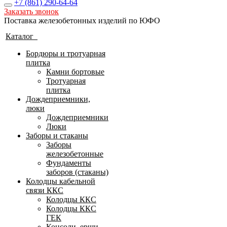
+7 (861)
290-64-64
Заказать звонок
Поставка железобетонных изделий по ЮФО
Каталог
Бордюры и тротуарная
плитка
Камни бортовые
Тротуарная
плитка
Дождеприемники,
люки
Дождеприемники
Люки
Заборы и стаканы
Заборы
железобетонные
Фундаменты
заборов (стаканы)
Колодцы кабельной
связи ККС
Колодцы ККС
Колодцы ККС
ГЕК
Консоли, ерши,