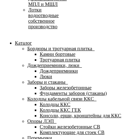
МПЛ и МШЛ
Лотки
водоотводные
собственное
производство
Каталог
Бордюры и тротуарная плитка
Камни бортовые
Тротуарная плитка
Дождеприемники, люки
Дождеприемники
Люки
Заборы и стаканы
Заборы железобетонные
Фундаменты заборов (стаканы)
Колодцы кабельной связи ККС
Колодцы ККС
Колодцы ККС ГЕК
Консоли, ерши, кронштейны для ККС
Опоры ЛЭП
Стойки железобетонные СВ
Комплектующие для стоек СВ
Перемычки