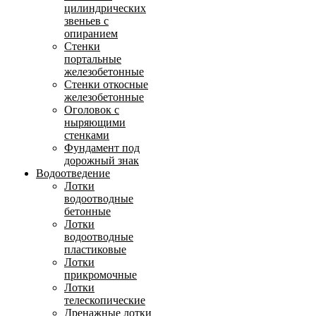
цилиндрических
звеньев с
опиранием
Стенки
портальные
железобетонные
Стенки откосные
железобетонные
Оголовок с
ныряющими
стенками
Фундамент под
дорожный знак
Водоотведение
Лотки
водоотводные
бетонные
Лотки
водоотводные
пластиковые
Лотки
прикромочные
Лотки
телескопические
Дренажные лотки