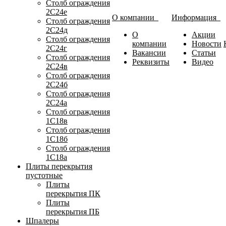
Столб ограждения
2С24е
О компании
Информация
Столб ограждения
2С24д
О
Акции
Столб ограждения
компании
Новости
2С24г
Вакансии
Статьи
Столб ограждения
Реквизиты
Видео
2С24в
Столб ограждения
2С24б
Столб ограждения
2С24а
Столб ограждения
1С18в
Столб ограждения
1С18б
Столб ограждения
1С18а
Плиты перекрытия
пустотные
Плиты
перекрытия ПК
Плиты
перекрытия ПБ
Шпалеры