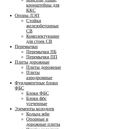
кронштейны для
ККС
Опоры ЛЭП
Стойки
железобетонные
СВ
Комплектующие
для стоек СВ
Перемычки
Перемычки ПБ
Перемычки ПП
Плиты дорожные
Плиты дорожные
Плиты
аэродромные
Фундаментные блоки
ФБС
Блоки ФБС
Блоки фбс
усеченные
Элементы колодцев
Кольца жби
Опорные и
дорожные плиты