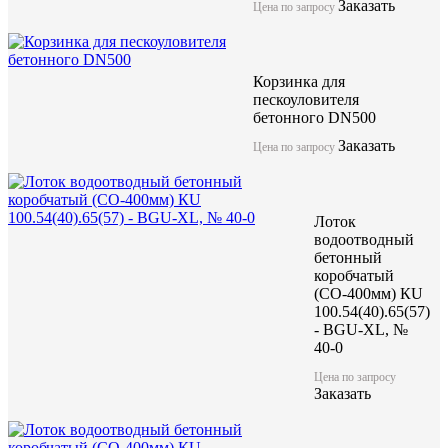
Заказать
Цена по запросу
Компания ЖБИ "КубаньСпецБетон" предлагает лоток бетонный
решетками (класс нагрузки от А15 до F900) может использоват
Корзинка для
нагрузки до F900. Имеет длинну 1000мм и качественные геоме
пескоуловителя
бетонного DN500
Данные изделия изготоавливаются по технологии вибропрессо
бетона высокой марки.
Заказать
Цена по запросу
Лоток водоотводный бетонн
Лоток
Optima 400 №15
водоотводный
бетонный
коробчатый
(СО-400мм) КU
акция
100.54(40).65(57)
- BGU-XL, №
40-0
Цена по запросу
Цена по запросу
Цену уточняйте у менеджера
Заказать