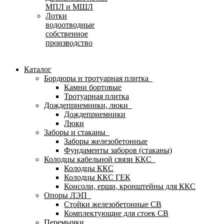
МПЛ и МШЛ
Лотки
водоотводные
собственное
производство
Каталог
Бордюры и тротуарная плитка
Камни бортовые
Тротуарная плитка
Дождеприемники, люки
Дождеприемники
Люки
Заборы и стаканы
Заборы железобетонные
Фундаменты заборов (стаканы)
Колодцы кабельной связи ККС
Колодцы ККС
Колодцы ККС ГЕК
Консоли, ерши, кронштейны для ККС
Опоры ЛЭП
Стойки железобетонные СВ
Комплектующие для стоек СВ
Перемычки