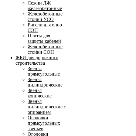
Лежни ЛЖ
железобетонные
Железобетонные
стойки УСО
Ригели для опор
ЛЭП
Плиты для
защиты кабелей
Железобетонные
стойки СОН
ЖБИ для дорожного
строительства
Звенья
прямоугольные
Звенья
цилиндрические
Звенья
конические
Звенья
цилиндрические с
опиранием
Оголовки
прямоугольных
звеньев
Оголовки