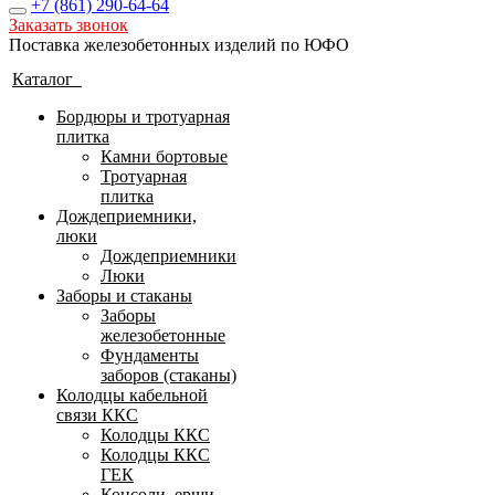
+7 (861)
290-64-64
Заказать звонок
Поставка железобетонных изделий по ЮФО
Каталог
Бордюры и тротуарная
плитка
Камни бортовые
Тротуарная
плитка
Дождеприемники,
люки
Дождеприемники
Люки
Заборы и стаканы
Заборы
железобетонные
Фундаменты
заборов (стаканы)
Колодцы кабельной
связи ККС
Колодцы ККС
Колодцы ККС
ГЕК
Консоли, ерши,