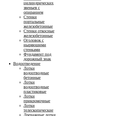
цилиндрических
звеньев с
опиранием
Стенки
портальные
железобетонные
Стенки откосные
железобетонные
Оголовок с
ныряющими
стенками
Фундамент под
дорожный знак
Водоотведение
Лотки
водоотводные
бетонные
Лотки
водоотводные
пластиковые
Лотки
прикромочные
Лотки
телескопические
Дренажные лотки