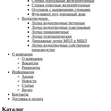
Стенки портальные железобетонные
Стенки откосные железобетонные
Оголовок с ныряющими стенками
Фундамент под дорожный знак
Водоотведение
Лотки водоотводные бетонные
Лотки водоотводные пластиковые
Лотки прикромочные
Лотки телескопические
Дренажные лотки МПЛ и МШЛ
Лотки водоотводные собственное
производство
О компании
О компании
Вакансии
Реквизиты
Информация
Акции
Новости
Статьи
Видео
Контакты
Доставка и оплата
Каталог