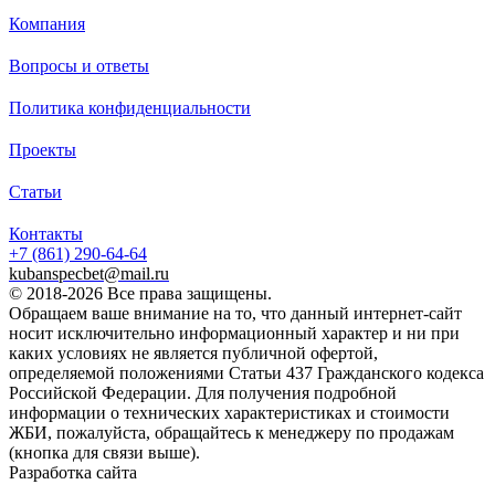
Компания
Вопросы и ответы
Блок упора — это элемент системы поверхностного водоотвод
собой сплошной железобетонный блок без полостей со скошен
Политика конфиденциальности
стороны.
Проекты
Основная задача блока — принимать нагрузку от тяжёлого кан
состоящего из автодорожных телескопических лотков.
Сфера применения: обустройство дренажных систем около а
Статьи
железнодорожных насыпей, где прокладываются водооттоки,
давлением. Также блоки используются в городском строительс
Контакты
+7 (861)
290-64-64
Монтаж: блок заглубляют в землю на глубину 600 мм внизу на
kubanspecbet@mail.ru
© 2018-2026 Все права защищены.
чтобы телескопический лоток быстротока упирался в его скош
Обращаем ваше внимание на то, что данный интернет-сайт
носит исключительно информационный характер и ни при
каких условиях не является публичной офертой,
Блок упора Б-9
определяемой положениями Статьи 437 Гражданского кодекса
Российской Федерации. Для получения подробной
информации о технических характеристиках и стоимости
ЖБИ, пожалуйста, обращайтесь к менеджеру по продажам
В наличии
(кнопка для связи выше).
акция
Разработка сайта