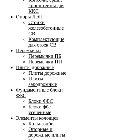
кронштейны для
ККС
Опоры ЛЭП
Стойки
железобетонные
СВ
Комплектующие
для стоек СВ
Перемычки
Перемычки ПБ
Перемычки ПП
Плиты дорожные
Плиты дорожные
Плиты
аэродромные
Фундаментные блоки
ФБС
Блоки ФБС
Блоки фбс
усеченные
Элементы колодцев
Кольца жби
Опорные и
дорожные плиты