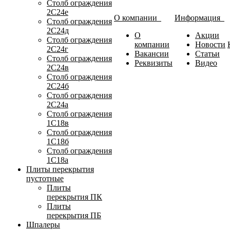
Столб ограждения
2С24е
О компании
Информация
Столб ограждения
2С24д
О
Акции
Столб ограждения
компании
Новости
2С24г
Вакансии
Статьи
Столб ограждения
Реквизиты
Видео
2С24в
Столб ограждения
2С24б
Столб ограждения
2С24а
Столб ограждения
1С18в
Столб ограждения
1С18б
Столб ограждения
1С18а
Плиты перекрытия
пустотные
Плиты
перекрытия ПК
Плиты
перекрытия ПБ
Шпалеры