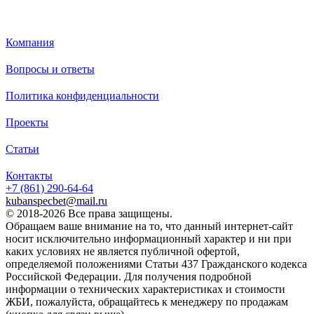
Каталог
Компания
Лоток прикромочный — железобетонный элемент, который исп
дорожных и железнодорожных насыпей.
Вопросы и ответы
Основное предназначение лотка — обеспечить надёжный отво
технического сооружения, создавая нормальную среду для э
Политика конфиденциальности
сооружения.
Материал: тяжёлый бетон класса прочности на сжатие В30 и в
Проекты
Армирование: блоки армируют стальными конструкциями , а 
каркасами с термическим упрочнением.
Статьи
Металлические компоненты: проходят обязательную антикорр
существенно продлевает срок службы готового изделия.
Контакты
Для удобства подъёма: на блоке есть две строповочные петли.
+7 (861)
290-64-64
Схема работы: вода с поверхности автодороги стекает к лотк
kubanspecbet@mail.ru
либо по обе стороны проезжей части, далее по ним она уход
© 2018-2026 Все права защищены.
откосным лоткам и уже после этого в канавы и водоприёмные 
Обращаем ваше внимание на то, что данный интернет-сайт
носит исключительно информационный характер и ни при
каких условиях не является публичной офертой,
определяемой положениями Статьи 437 Гражданского кодекса
Б 2-20-25
Российской Федерации. Для получения подробной
информации о технических характеристиках и стоимости
ЖБИ, пожалуйста, обращайтесь к менеджеру по продажам