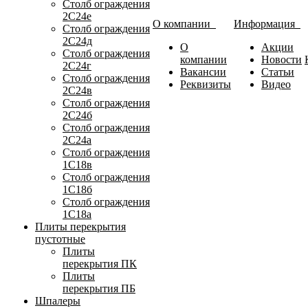
Столб ограждения
2С24е
О компании
Информация
Столб ограждения
2С24д
О
Акции
Столб ограждения
компании
Новости
2С24г
Вакансии
Статьи
Столб ограждения
Реквизиты
Видео
2С24в
Столб ограждения
2С24б
Столб ограждения
2С24а
Столб ограждения
1С18в
Столб ограждения
1С18б
Столб ограждения
1С18а
Плиты перекрытия
пустотные
Плиты
перекрытия ПК
Плиты
перекрытия ПБ
Шпалеры