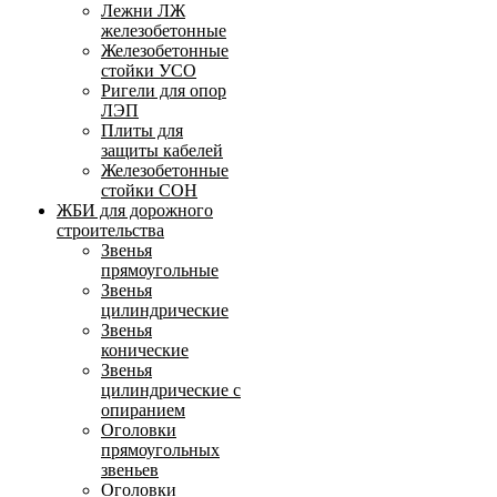
Лежни ЛЖ
железобетонные
Железобетонные
стойки УСО
Ригели для опор
ЛЭП
Плиты для
защиты кабелей
Железобетонные
стойки СОН
ЖБИ для дорожного
строительства
Звенья
прямоугольные
Звенья
цилиндрические
Звенья
конические
Звенья
цилиндрические с
опиранием
Оголовки
прямоугольных
звеньев
Оголовки