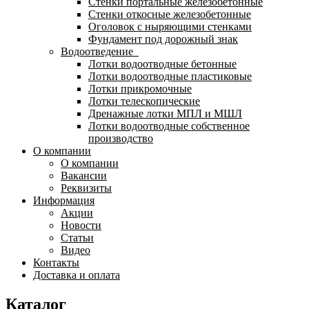
Стенки портальные железобетонные
Стенки откосные железобетонные
Оголовок с ныряющими стенками
Фундамент под дорожный знак
Водоотведение
Лотки водоотводные бетонные
Лотки водоотводные пластиковые
Лотки прикромочные
Лотки телескопические
Дренажные лотки МПЛ и МШЛ
Лотки водоотводные собственное
производство
О компании
О компании
Вакансии
Реквизиты
Информация
Акции
Новости
Статьи
Видео
Контакты
Доставка и оплата
Каталог