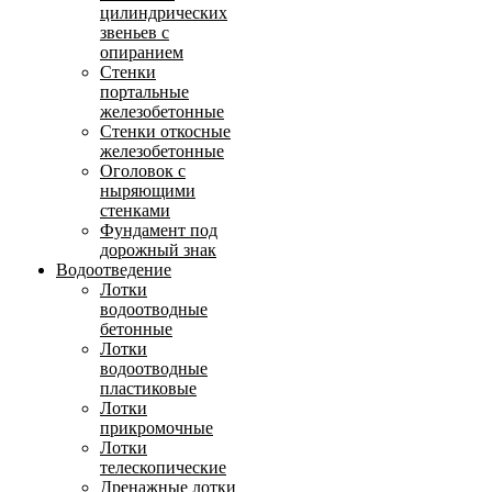
цилиндрических
звеньев с
опиранием
Стенки
портальные
железобетонные
Стенки откосные
железобетонные
Оголовок с
ныряющими
стенками
Фундамент под
дорожный знак
Водоотведение
Лотки
водоотводные
бетонные
Лотки
водоотводные
пластиковые
Лотки
прикромочные
Лотки
телескопические
Дренажные лотки