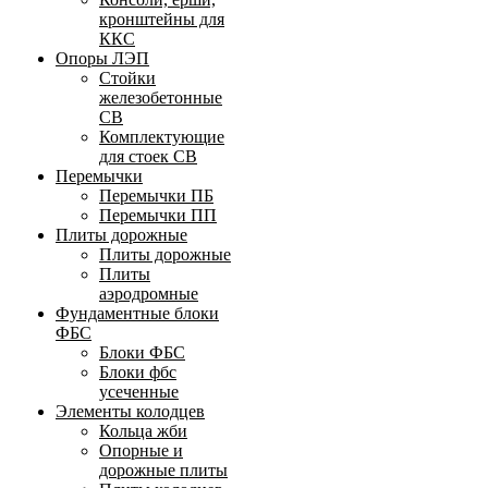
кронштейны для
ККС
Опоры ЛЭП
Стойки
железобетонные
СВ
Комплектующие
для стоек СВ
Перемычки
Перемычки ПБ
Перемычки ПП
Плиты дорожные
Плиты дорожные
Плиты
аэродромные
Фундаментные блоки
ФБС
Блоки ФБС
Блоки фбс
усеченные
Элементы колодцев
Кольца жби
Опорные и
дорожные плиты