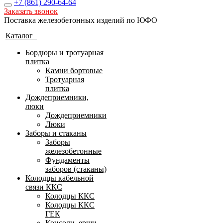
+7 (861)
290-64-64
Заказать звонок
Поставка железобетонных изделий по ЮФО
Каталог
Бордюры и тротуарная
плитка
Камни бортовые
Тротуарная
плитка
Дождеприемники,
люки
Дождеприемники
Люки
Заборы и стаканы
Заборы
железобетонные
Фундаменты
заборов (стаканы)
Колодцы кабельной
связи ККС
Колодцы ККС
Колодцы ККС
ГЕК
Консоли, ерши,