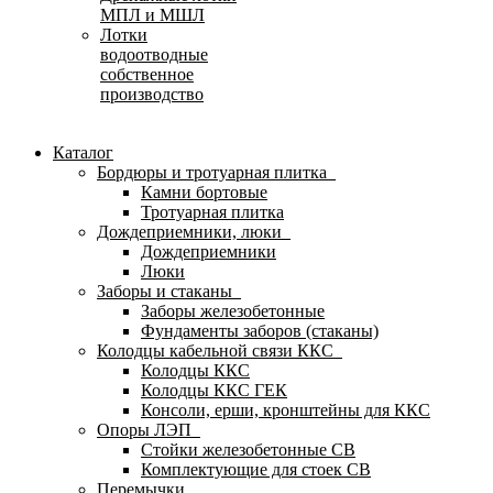
МПЛ и МШЛ
Лотки
водоотводные
собственное
производство
Каталог
Бордюры и тротуарная плитка
Камни бортовые
Тротуарная плитка
Дождеприемники, люки
Дождеприемники
Люки
Заборы и стаканы
Заборы железобетонные
Фундаменты заборов (стаканы)
Колодцы кабельной связи ККС
Колодцы ККС
Колодцы ККС ГЕК
Консоли, ерши, кронштейны для ККС
Опоры ЛЭП
Стойки железобетонные СВ
Комплектующие для стоек СВ
Перемычки