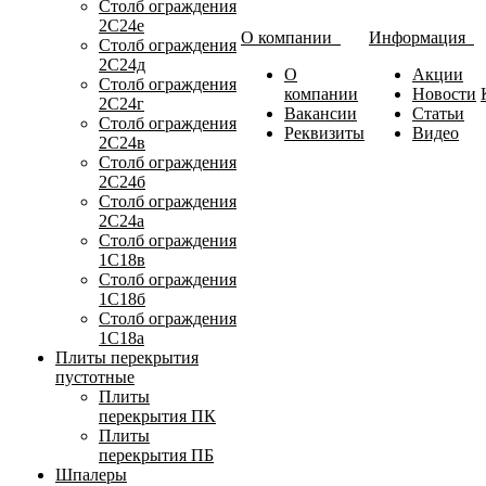
Столб ограждения
2С24е
О компании
Информация
Столб ограждения
2С24д
О
Акции
Столб ограждения
компании
Новости
2С24г
Вакансии
Статьи
Столб ограждения
Реквизиты
Видео
2С24в
Столб ограждения
2С24б
Столб ограждения
2С24а
Столб ограждения
1С18в
Столб ограждения
1С18б
Столб ограждения
1С18а
Плиты перекрытия
пустотные
Плиты
перекрытия ПК
Плиты
перекрытия ПБ
Шпалеры