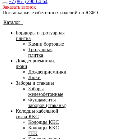
+7 (861)
290-64-64
Заказать звонок
Поставка железобетонных изделий по ЮФО
Каталог
Бордюры и тротуарная
плитка
Камни бортовые
Тротуарная
плитка
Дождеприемники,
люки
Дождеприемники
Люки
Заборы и стаканы
Заборы
железобетонные
Фундаменты
заборов (стаканы)
Колодцы кабельной
связи ККС
Колодцы ККС
Колодцы ККС
ГЕК
Консоли, ерши,