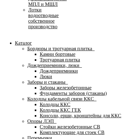
МПЛ и МШЛ
Лотки
водоотводные
собственное
производство
Каталог
Бордюры и тротуарная плитка
Камни бортовые
Тротуарная плитка
Дождеприемники, люки
Дождеприемники
Люки
Заборы и стаканы
Заборы железобетонные
Фундаменты заборов (стаканы)
Колодцы кабельной связи ККС
Колодцы ККС
Колодцы ККС ГЕК
Консоли, ерши, кронштейны для ККС
Опоры ЛЭП
Стойки железобетонные СВ
Комплектующие для стоек СВ
Перемычки