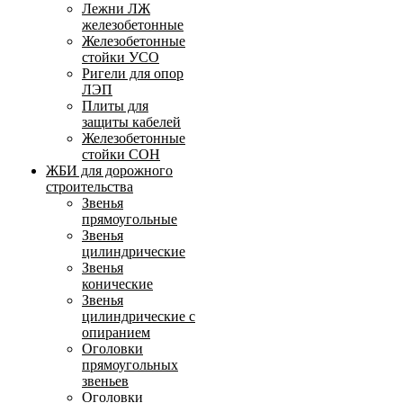
Лежни ЛЖ
железобетонные
Железобетонные
стойки УСО
Ригели для опор
ЛЭП
Плиты для
защиты кабелей
Железобетонные
стойки СОН
ЖБИ для дорожного
строительства
Звенья
прямоугольные
Звенья
цилиндрические
Звенья
конические
Звенья
цилиндрические с
опиранием
Оголовки
прямоугольных
звеньев
Оголовки