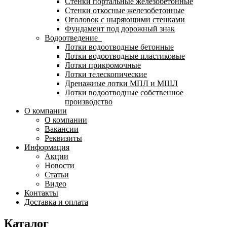
Стенки портальные железобетонные
Стенки откосные железобетонные
Оголовок с ныряющими стенками
Фундамент под дорожный знак
Водоотведение
Лотки водоотводные бетонные
Лотки водоотводные пластиковые
Лотки прикромочные
Лотки телескопические
Дренажные лотки МПЛ и МШЛ
Лотки водоотводные собственное
производство
О компании
О компании
Вакансии
Реквизиты
Информация
Акции
Новости
Статьи
Видео
Контакты
Доставка и оплата
Каталог