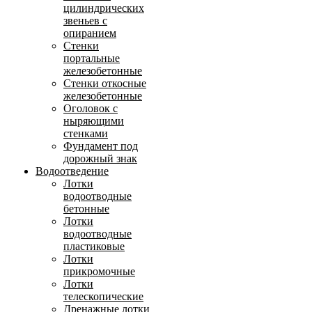
цилиндрических
звеньев с
опиранием
Стенки
портальные
железобетонные
Стенки откосные
железобетонные
Оголовок с
ныряющими
стенками
Фундамент под
дорожный знак
Водоотведение
Лотки
водоотводные
бетонные
Лотки
водоотводные
пластиковые
Лотки
прикромочные
Лотки
телескопические
Дренажные лотки