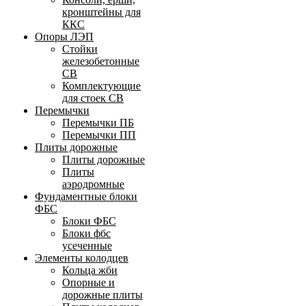
кронштейны для
ККС
Опоры ЛЭП
Стойки
железобетонные
СВ
Комплектующие
для стоек СВ
Перемычки
Перемычки ПБ
Перемычки ПП
Плиты дорожные
Плиты дорожные
Плиты
аэродромные
Фундаментные блоки
ФБС
Блоки ФБС
Блоки фбс
усеченные
Элементы колодцев
Кольца жби
Опорные и
дорожные плиты