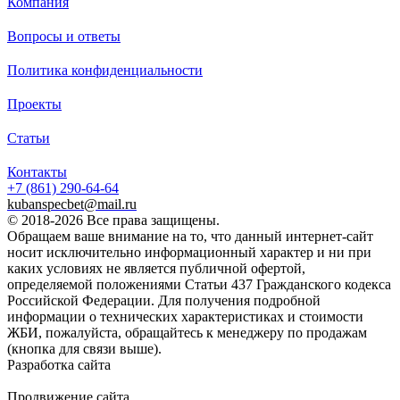
Компания
Цену уточняйте у менеджера
Вопросы и ответы
Политика конфиденциальности
Заказать
Проекты
Статьи
Контакты
Характеристики:
+7 (861)
290-64-64
kubanspecbet@mail.ru
© 2018-2026 Все права защищены.
1990
Длина (L), мм
Обращаем ваше внимание на то, что данный интернет-сайт
880
Ширина (W), мм
носит исключительно информационный характер и ни при
680
Высота (H), мм
каких условиях не является публичной офертой,
780
Масса, кг
определяемой положениями Статьи 437 Гражданского кодекса
Российской Федерации. Для получения подробной
информации о технических характеристиках и стоимости
ЖБИ, пожалуйста, обращайтесь к менеджеру по продажам
(кнопка для связи выше).
Задать вопрос
Разработка сайта
Продвижение сайта
Golden Studio