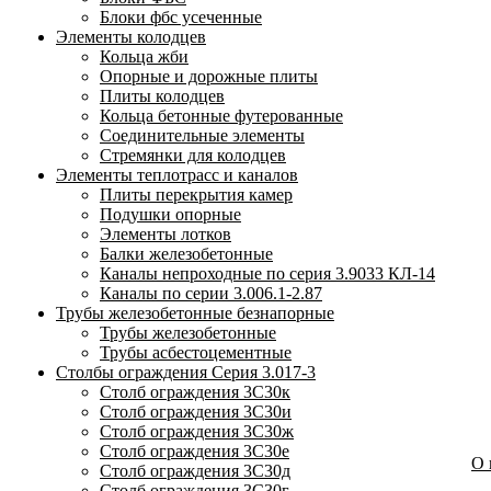
Блоки фбс усеченные
Элементы колодцев
Кольца жби
Опорные и дорожные плиты
Плиты колодцев
Кольца бетонные футерованные
Соединительные элементы
Стремянки для колодцев
Элементы теплотрасс и каналов
Плиты перекрытия камер
Подушки опорные
Элементы лотков
Балки железобетонные
Каналы непроходные по серия 3.9033 КЛ-14
Каналы по серии 3.006.1-2.87
Трубы железобетонные безнапорные
Трубы железобетонные
Трубы асбестоцементные
Столбы ограждения Серия 3.017-3
Столб ограждения 3С30к
Столб ограждения 3С30и
Столб ограждения 3С30ж
Столб ограждения 3С30е
О
Столб ограждения 3С30д
Столб ограждения 3С30г