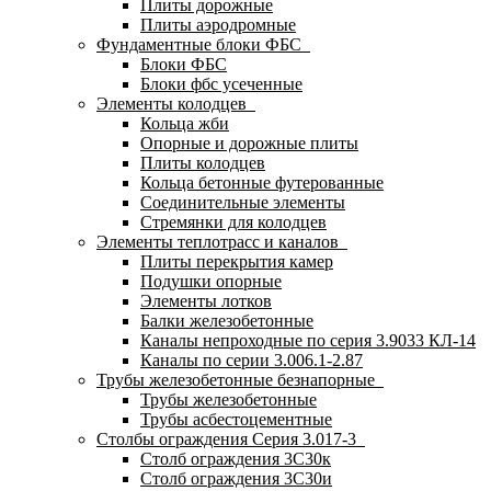
Плиты дорожные
Плиты аэродромные
Фундаментные блоки ФБС
Блоки ФБС
Блоки фбс усеченные
Элементы колодцев
Кольца жби
Опорные и дорожные плиты
Плиты колодцев
Кольца бетонные футерованные
Соединительные элементы
Стремянки для колодцев
Элементы теплотрасс и каналов
Плиты перекрытия камер
Подушки опорные
Элементы лотков
Балки железобетонные
Каналы непроходные по серия 3.9033 КЛ-14
Каналы по серии 3.006.1-2.87
Трубы железобетонные безнапорные
Трубы железобетонные
Трубы асбестоцементные
Столбы ограждения Серия 3.017-3
Столб ограждения 3С30к
Столб ограждения 3С30и