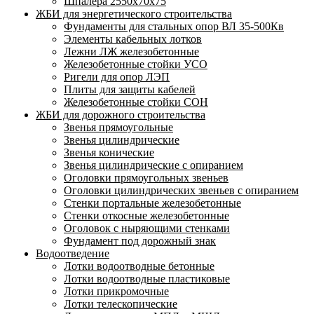
Шпалера 2550х70х75
ЖБИ для энергетического строительства
Фундаменты для стальных опор ВЛ 35-500Кв
Элементы кабельных лотков
Лежни ЛЖ железобетонные
Железобетонные стойки УСО
Ригели для опор ЛЭП
Плиты для защиты кабелей
Железобетонные стойки СОН
ЖБИ для дорожного строительства
Звенья прямоугольные
Звенья цилиндрические
Звенья конические
Звенья цилиндрические с опиранием
Оголовки прямоугольных звеньев
Оголовки цилиндрических звеньев с опиранием
Стенки портальные железобетонные
Стенки откосные железобетонные
Оголовок с ныряющими стенками
Фундамент под дорожный знак
Водоотведение
Лотки водоотводные бетонные
Лотки водоотводные пластиковые
Лотки прикромочные
Лотки телескопические