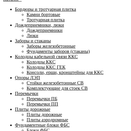
Бордюры и тротуарная плитка
Камни бортовые
Тротуарная плитка
Дождеприемники, люки
Дождеприемники
Люки
Заборы и стаканы
Заборы железобетонные
Фундаменты заборов (стаканы)
Колодцы кабельной связи ККС
Колодцы ККС
Колодцы ККС ГЕК
Консоли, ерши, кронштейны для ККС
Опоры ЛЭП
Стойки железобетонные СВ
Комплектующие для стоек СВ
Перемычки
Перемычки ПБ
Перемычки ПП
Плиты дорожные
Плиты дорожные
Плиты аэродромные
Фундаментные блоки ФБС
Блоки ФБС