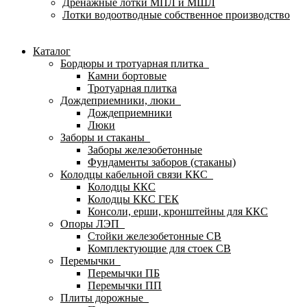
Дренажные лотки МПЛ и МШЛ
Лотки водоотводные собственное производство
Каталог
Бордюры и тротуарная плитка
Камни бортовые
Тротуарная плитка
Дождеприемники, люки
Дождеприемники
Люки
Заборы и стаканы
Заборы железобетонные
Фундаменты заборов (стаканы)
Колодцы кабельной связи ККС
Колодцы ККС
Колодцы ККС ГЕК
Консоли, ерши, кронштейны для ККС
Опоры ЛЭП
Стойки железобетонные СВ
Комплектующие для стоек СВ
Перемычки
Перемычки ПБ
Перемычки ПП
Плиты дорожные