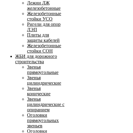
Лежни ЛЖ
железобетонные
Железобетонные
стойки УСО
Ригели для опор
ЛЭП
Плиты для
защиты кабелей
Железобетонные
стойки СОН
ЖБИ для дорожного
строительства
Звенья
прямоугольные
Звенья
цилиндрические
Звенья
конические
Звенья
цилиндрические с
опиранием
Оголовки
прямоугольных
звеньев
Оголовки