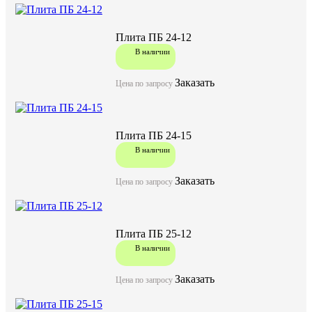
оговариваемыми при заказе этих конструкций. ПК —
Плита ПБ 24-12
В наличии
Плита ПБ 19-15
Заказать
Цена по запросу
В наличии
акция
Плита ПБ 24-15
В наличии
Цена по запросу
Цену уточняйте у менеджера
Заказать
Цена по запросу
Заказать
Плита ПБ 25-12
В наличии
Заказать
Цена по запросу