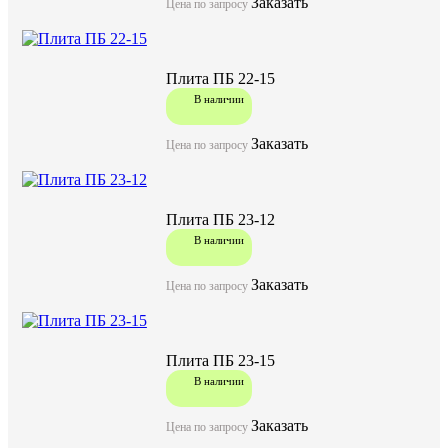
Заказать
Цена по запросу
Плита ПБ 22-15
В наличии
Заказать
Цена по запросу
Плита ПБ 23-12
В наличии
Заказать
Цена по запросу
Плита ПБ 23-15
В наличии
Плита пустотная безопалубочного формования с пре
напряженными стальными канатами. Плиты применяют
Заказать
Цена по запросу
указаниями рабочих чертежей плит и дополнительны