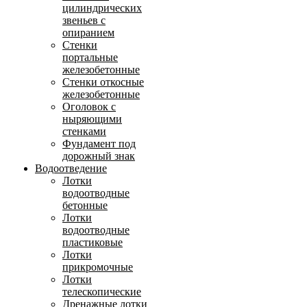
цилиндрических
звеньев с
опиранием
Стенки
портальные
железобетонные
Стенки откосные
железобетонные
Оголовок с
ныряющими
стенками
Фундамент под
дорожный знак
Водоотведение
Лотки
водоотводные
бетонные
Лотки
водоотводные
пластиковые
Лотки
прикромочные
Лотки
телескопические
Дренажные лотки