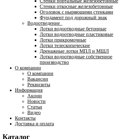
Стенки портальные железобетонные
Стенки откосные железобетонные
Оголовок с ныряющими стенками
Фундамент под дорожный знак
Водоотведение
Лотки водоотводные бетонные
Лотки водоотводные пластиковые
Лотки прикромочные
Лотки телескопические
Дренажные лотки МПЛ и МШЛ
Лотки водоотводные собственное
производство
О компании
О компании
Вакансии
Реквизиты
Информация
Акции
Новости
Статьи
Видео
Контакты
Доставка и оплата
Каталог