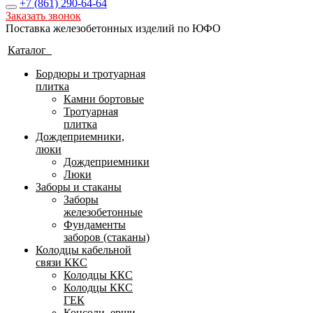
+7 (861)
290-64-64
Заказать звонок
Поставка железобетонных изделий по ЮФО
Каталог
Бордюры и тротуарная
плитка
Камни бортовые
Тротуарная
плитка
Дождеприемники,
люки
Дождеприемники
Люки
Заборы и стаканы
Заборы
железобетонные
Фундаменты
заборов (стаканы)
Колодцы кабельной
связи ККС
Колодцы ККС
Колодцы ККС
ГЕК
Консоли, ерши,