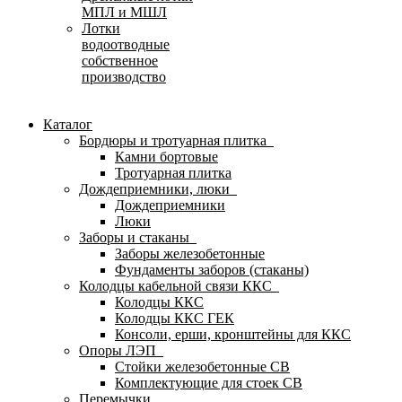
МПЛ и МШЛ
Лотки
водоотводные
собственное
производство
Каталог
Бордюры и тротуарная плитка
Камни бортовые
Тротуарная плитка
Дождеприемники, люки
Дождеприемники
Люки
Заборы и стаканы
Заборы железобетонные
Фундаменты заборов (стаканы)
Колодцы кабельной связи ККС
Колодцы ККС
Колодцы ККС ГЕК
Консоли, ерши, кронштейны для ККС
Опоры ЛЭП
Стойки железобетонные СВ
Комплектующие для стоек СВ
Перемычки