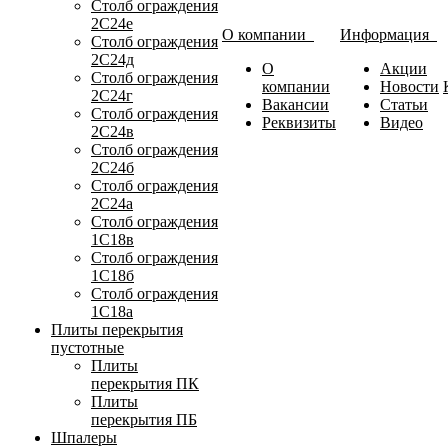
Столб ограждения
2С24е
О компании
Информация
Столб ограждения
2С24д
О
Акции
Столб ограждения
компании
Новости
2С24г
Вакансии
Статьи
Столб ограждения
Реквизиты
Видео
2С24в
Столб ограждения
2С24б
Столб ограждения
2С24а
Столб ограждения
1С18в
Столб ограждения
1С18б
Столб ограждения
1С18а
Плиты перекрытия
пустотные
Плиты
перекрытия ПК
Плиты
перекрытия ПБ
Шпалеры