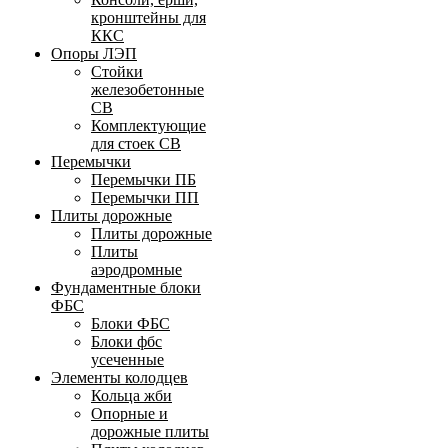
кронштейны для
ККС
Опоры ЛЭП
Стойки
железобетонные
СВ
Комплектующие
для стоек СВ
Перемычки
Перемычки ПБ
Перемычки ПП
Плиты дорожные
Плиты дорожные
Плиты
аэродромные
Фундаментные блоки
ФБС
Блоки ФБС
Блоки фбс
усеченные
Элементы колодцев
Кольца жби
Опорные и
дорожные плиты