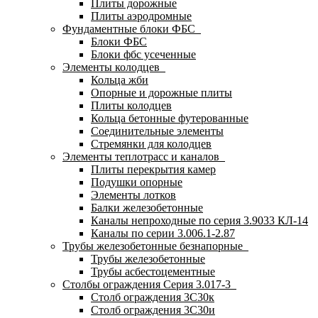
Плиты дорожные
Плиты аэродромные
Фундаментные блоки ФБС
Блоки ФБС
Блоки фбс усеченные
Элементы колодцев
Кольца жби
Опорные и дорожные плиты
Плиты колодцев
Кольца бетонные футерованные
Соединительные элементы
Стремянки для колодцев
Элементы теплотрасс и каналов
Плиты перекрытия камер
Подушки опорные
Элементы лотков
Балки железобетонные
Каналы непроходные по серия 3.9033 КЛ-14
Каналы по серии 3.006.1-2.87
Трубы железобетонные безнапорные
Трубы железобетонные
Трубы асбестоцементные
Столбы ограждения Серия 3.017-3
Столб ограждения 3С30к
Столб ограждения 3С30и