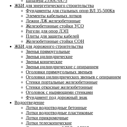
Шпалера 2550х70х75
ЖБИ для энергетического строительства
Фундаменты для стальных опор ВЛ 35-500Кв
Элементы кабельных лотков
Лежни ЛЖ железобетонные
Железобетонные стойки УСО
Ригели для опор ЛЭП
Плиты для защиты кабелей
Железобетонные стойки СОН
ЖБИ для дорожного строительства
Звенья прямоугольные
Звенья цилиндрические
Звенья конические
Звенья цилиндрические с опиранием
Оголовки прямоугольных звеньев
Оголовки цилиндрических звеньев с опиранием
Стенки портальные железобетонные
Стенки откосные железобетонные
Оголовок с ныряющими стенками
Фундамент под дорожный знак
Водоотведение
Лотки водоотводные бетонные
Лотки водоотводные пластиковые
Лотки прикромочные
Лотки телескопические