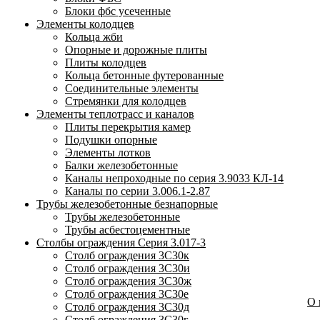
Блоки фбс усеченные
Элементы колодцев
Кольца жби
Опорные и дорожные плиты
Плиты колодцев
Кольца бетонные футерованные
Соединительные элементы
Стремянки для колодцев
Элементы теплотрасс и каналов
Плиты перекрытия камер
Подушки опорные
Элементы лотков
Балки железобетонные
Каналы непроходные по серия 3.9033 КЛ-14
Каналы по серии 3.006.1-2.87
Трубы железобетонные безнапорные
Трубы железобетонные
Трубы асбестоцементные
Столбы ограждения Серия 3.017-3
Столб ограждения 3С30к
Столб ограждения 3С30и
Столб ограждения 3С30ж
Столб ограждения 3С30е
О
Столб ограждения 3С30д
Столб ограждения 3С30г