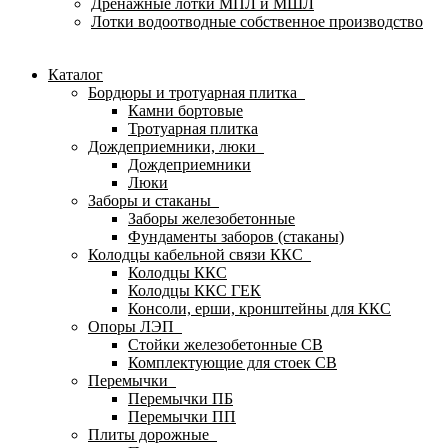
Дренажные лотки МПЛ и МШЛ
Лотки водоотводные собственное производство
Каталог
Бордюры и тротуарная плитка
Камни бортовые
Тротуарная плитка
Дождеприемники, люки
Дождеприемники
Люки
Заборы и стаканы
Заборы железобетонные
Фундаменты заборов (стаканы)
Колодцы кабельной связи ККС
Колодцы ККС
Колодцы ККС ГЕК
Консоли, ерши, кронштейны для ККС
Опоры ЛЭП
Стойки железобетонные СВ
Комплектующие для стоек СВ
Перемычки
Перемычки ПБ
Перемычки ПП
Плиты дорожные