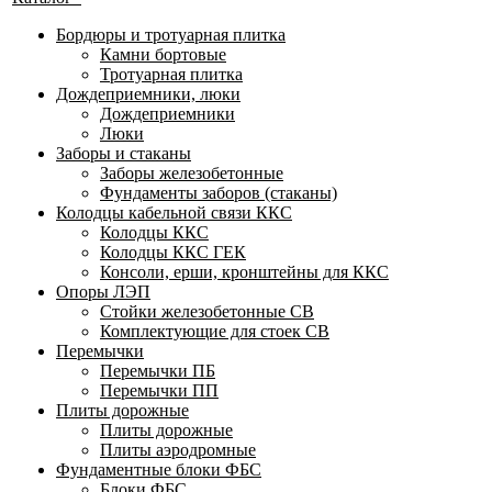
Бордюры и тротуарная плитка
Камни бортовые
Тротуарная плитка
Дождеприемники, люки
Дождеприемники
Люки
Заборы и стаканы
Заборы железобетонные
Фундаменты заборов (стаканы)
Колодцы кабельной связи ККС
Колодцы ККС
Колодцы ККС ГЕК
Консоли, ерши, кронштейны для ККС
Опоры ЛЭП
Стойки железобетонные СВ
Комплектующие для стоек СВ
Перемычки
Перемычки ПБ
Перемычки ПП
Плиты дорожные
Плиты дорожные
Плиты аэродромные
Фундаментные блоки ФБС
Блоки ФБС