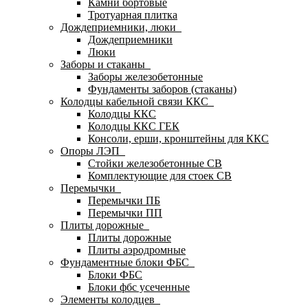
Камни бортовые
Тротуарная плитка
Дождеприемники, люки
Дождеприемники
Люки
Заборы и стаканы
Заборы железобетонные
Фундаменты заборов (стаканы)
Колодцы кабельной связи ККС
Колодцы ККС
Колодцы ККС ГЕК
Консоли, ерши, кронштейны для ККС
Опоры ЛЭП
Стойки железобетонные СВ
Комплектующие для стоек СВ
Перемычки
Перемычки ПБ
Перемычки ПП
Плиты дорожные
Плиты дорожные
Плиты аэродромные
Фундаментные блоки ФБС
Блоки ФБС
Блоки фбс усеченные
Элементы колодцев