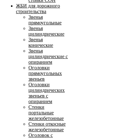
стойки СОН
ЖБИ для дорожного
строительства
Звенья
прямоугольные
Звенья
цилиндрические
Звенья
конические
Звенья
цилиндрические с
опиранием
Оголовки
прямоугольных
звеньев
Оголовки
цилиндрических
звеньев с
опиранием
Стенки
портальные
железобетонные
Стенки откосные
железобетонные
Оголовок с