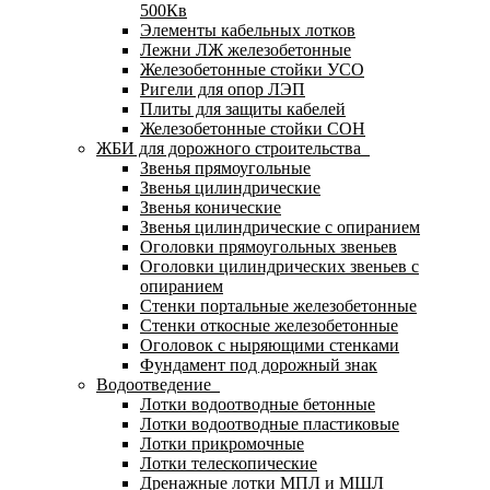
500Кв
Элементы кабельных лотков
Лежни ЛЖ железобетонные
Железобетонные стойки УСО
Ригели для опор ЛЭП
Плиты для защиты кабелей
Железобетонные стойки СОН
ЖБИ для дорожного строительства
Звенья прямоугольные
Звенья цилиндрические
Звенья конические
Звенья цилиндрические с опиранием
Оголовки прямоугольных звеньев
Оголовки цилиндрических звеньев с
опиранием
Стенки портальные железобетонные
Стенки откосные железобетонные
Оголовок с ныряющими стенками
Фундамент под дорожный знак
Водоотведение
Лотки водоотводные бетонные
Лотки водоотводные пластиковые
Лотки прикромочные
Лотки телескопические
Дренажные лотки МПЛ и МШЛ