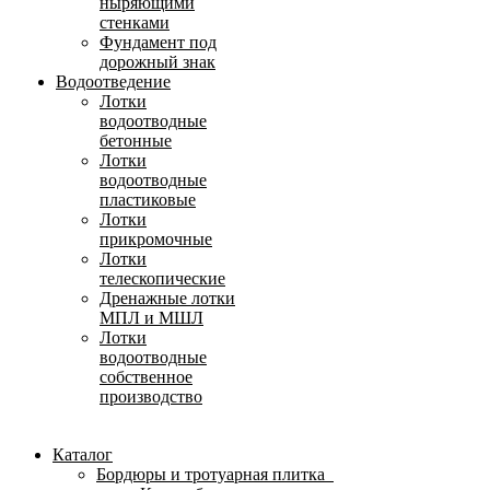
ныряющими
стенками
Фундамент под
дорожный знак
Водоотведение
Лотки
водоотводные
бетонные
Лотки
водоотводные
пластиковые
Лотки
прикромочные
Лотки
телескопические
Дренажные лотки
МПЛ и МШЛ
Лотки
водоотводные
собственное
производство
Каталог
Бордюры и тротуарная плитка