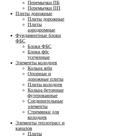
Перемычки ПБ
Перемычки ПП
Плиты дорожные
Плиты дорожные
Плиты
аэродромные
Фундаментные блоки
ФБС
Блоки ФБС
Блоки фбс
усеченные
Элементы колодцев
Кольца жби
Опорные и
дорожные плиты
Плиты колодцев
Кольца бетонные
футерованные
Соединительные
элементы
Стремянки для
колодцев
Элементы теплотрасс и
каналов
Плиты