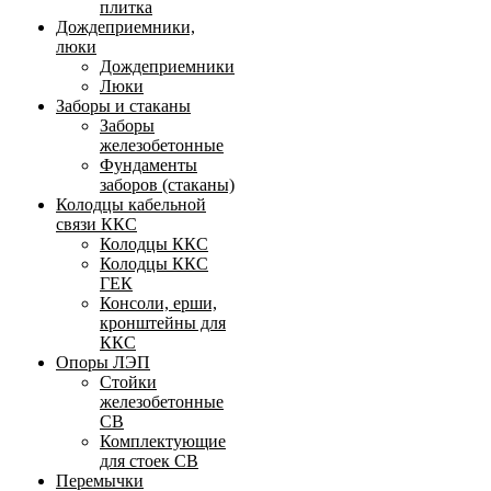
плитка
Дождеприемники,
люки
Дождеприемники
Люки
Заборы и стаканы
Заборы
железобетонные
Фундаменты
заборов (стаканы)
Колодцы кабельной
связи ККС
Колодцы ККС
Колодцы ККС
ГЕК
Консоли, ерши,
кронштейны для
ККС
Опоры ЛЭП
Стойки
железобетонные
СВ
Комплектующие
для стоек СВ
Перемычки