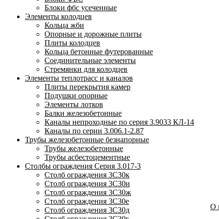
Блоки фбс усеченные
Элементы колодцев
Кольца жби
Опорные и дорожные плиты
Плиты колодцев
Кольца бетонные футерованные
Соединительные элементы
Стремянки для колодцев
Элементы теплотрасс и каналов
Плиты перекрытия камер
Подушки опорные
Элементы лотков
Балки железобетонные
Каналы непроходные по серия 3.9033 КЛ-14
Каналы по серии 3.006.1-2.87
Трубы железобетонные безнапорные
Трубы железобетонные
Трубы асбестоцементные
Столбы ограждения Серия 3.017-3
Столб ограждения 3С30к
Столб ограждения 3С30и
Столб ограждения 3С30ж
Столб ограждения 3С30е
О
Столб ограждения 3С30д
Столб ограждения 3С30г