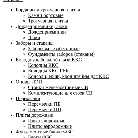
Бордюры и тротуарная плитка
Камни бортовые
Тротуарная плитка
Дождеприемники, люки
Дождеприемники
Люки
Заборы и стаканы
Заборы железобетонные
Фундаменты заборов (стаканы)
Колодцы кабельной связи ККС
Колодцы ККС
Колодцы ККС ГЕК
Консоли, ерши, кронштейны для ККС
Опоры ЛЭП
Стойки железобетонные СВ
Комплектующие для стоек СВ
Перемычки
Перемычки ПБ
Перемычки ПП
Плиты дорожные
Плиты дорожные
Плиты аэродромные
Фундаментные блоки ФБС
Блоки ФБС