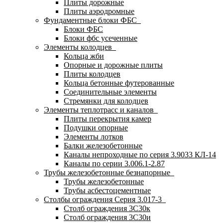
Плиты дорожные
Плиты аэродромные
Фундаментные блоки ФБС
Блоки ФБС
Блоки фбс усеченные
Элементы колодцев
Кольца жби
Опорные и дорожные плиты
Плиты колодцев
Кольца бетонные футерованные
Соединительные элементы
Стремянки для колодцев
Элементы теплотрасс и каналов
Плиты перекрытия камер
Подушки опорные
Элементы лотков
Балки железобетонные
Каналы непроходные по серия 3.9033 КЛ-14
Каналы по серии 3.006.1-2.87
Трубы железобетонные безнапорные
Трубы железобетонные
Трубы асбестоцементные
Столбы ограждения Серия 3.017-3
Столб ограждения 3С30к
Столб ограждения 3С30и