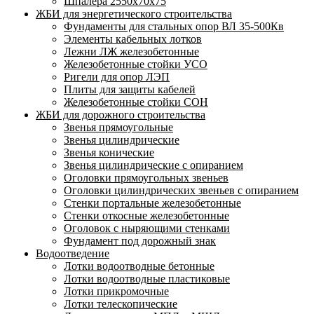
Шпалера 2550х70х75
ЖБИ для энергетического строительства
Фундаменты для стальных опор ВЛ 35-500Кв
Элементы кабельных лотков
Лежни ЛЖ железобетонные
Железобетонные стойки УСО
Ригели для опор ЛЭП
Плиты для защиты кабелей
Железобетонные стойки СОН
ЖБИ для дорожного строительства
Звенья прямоугольные
Звенья цилиндрические
Звенья конические
Звенья цилиндрические с опиранием
Оголовки прямоугольных звеньев
Оголовки цилиндрических звеньев с опиранием
Стенки портальные железобетонные
Стенки откосные железобетонные
Оголовок с ныряющими стенками
Фундамент под дорожный знак
Водоотведение
Лотки водоотводные бетонные
Лотки водоотводные пластиковые
Лотки прикромочные
Лотки телескопические