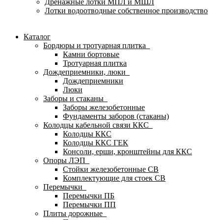
Дренажные лотки МПЛ и МШЛ
Лотки водоотводные собственное производство
Каталог
Бордюры и тротуарная плитка
Камни бортовые
Тротуарная плитка
Дождеприемники, люки
Дождеприемники
Люки
Заборы и стаканы
Заборы железобетонные
Фундаменты заборов (стаканы)
Колодцы кабельной связи ККС
Колодцы ККС
Колодцы ККС ГЕК
Консоли, ерши, кронштейны для ККС
Опоры ЛЭП
Стойки железобетонные СВ
Комплектующие для стоек СВ
Перемычки
Перемычки ПБ
Перемычки ПП
Плиты дорожные