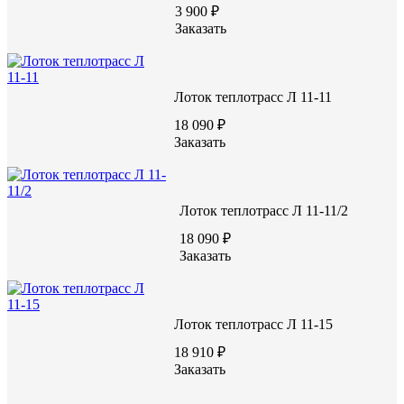
Цена по запросу
3 900 ₽
Заказать
Цену уточняйте у менеджера
Заказать
Лоток теплотрасс Л 11-11
18 090 ₽
Заказать
Лоток теплотрасс Л 11-11/2
Характеристики:
18 090 ₽
720
Длина (L), мм
Заказать
2160
Ширина (W), мм
1340
Высота (H), мм
В22,5/М300
Марка бетона
1100
Масса, кг
Лоток теплотрасс Л 11-15
18 910 ₽
Заказать