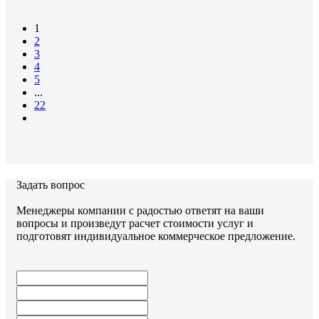
Документы:
1
2
серия 3.006.1-2.87
3
4
5
...
22
Задать вопрос
Задать вопрос
Менеджеры компании с радостью ответят на ваши
вопросы и произведут расчет стоимости услуг и
подготовят индивидуальное коммерческое предложение.