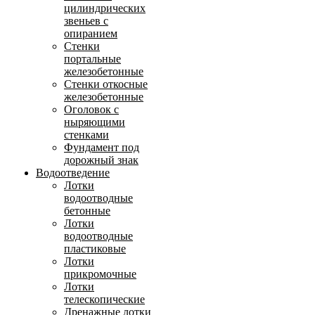
цилиндрических
звеньев с
опиранием
Стенки
портальные
железобетонные
Стенки откосные
железобетонные
Оголовок с
ныряющими
стенками
Фундамент под
дорожный знак
Водоотведение
Лотки
водоотводные
бетонные
Лотки
водоотводные
пластиковые
Лотки
прикромочные
Лотки
телескопические
Дренажные лотки