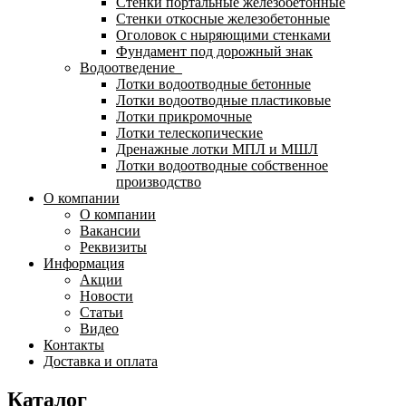
Стенки портальные железобетонные
Стенки откосные железобетонные
Оголовок с ныряющими стенками
Фундамент под дорожный знак
Водоотведение
Лотки водоотводные бетонные
Лотки водоотводные пластиковые
Лотки прикромочные
Лотки телескопические
Дренажные лотки МПЛ и МШЛ
Лотки водоотводные собственное
производство
О компании
О компании
Вакансии
Реквизиты
Информация
Акции
Новости
Статьи
Видео
Контакты
Доставка и оплата
Каталог