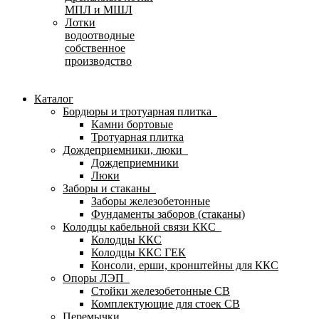
МПЛ и МШЛ
Лотки
водоотводные
собственное
производство
Каталог
Бордюры и тротуарная плитка
Камни бортовые
Тротуарная плитка
Дождеприемники, люки
Дождеприемники
Люки
Заборы и стаканы
Заборы железобетонные
Фундаменты заборов (стаканы)
Колодцы кабельной связи ККС
Колодцы ККС
Колодцы ККС ГЕК
Консоли, ерши, кронштейны для ККС
Опоры ЛЭП
Стойки железобетонные СВ
Комплектующие для стоек СВ
Перемычки