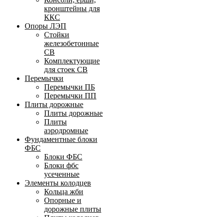
кронштейны для
ККС
Опоры ЛЭП
Стойки
железобетонные
СВ
Комплектующие
для стоек СВ
Перемычки
Перемычки ПБ
Перемычки ПП
Плиты дорожные
Плиты дорожные
Плиты
аэродромные
Фундаментные блоки
ФБС
Блоки ФБС
Блоки фбс
усеченные
Элементы колодцев
Кольца жби
Опорные и
дорожные плиты