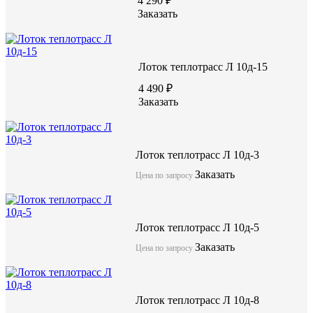
4 290 ₽
Заказать
Лоток теплотрасс Л 10д-15
4 490 ₽
Заказать
Лотки теплотрасс являются универсальными изделиями из жел
предназначены для трубопроводов различного диаметра и на
обустройство с использование лотков подземных транспортных
установка внутри каналов транспортеров. Возможно изготовл
Лоток теплотрасс Л 10д-3
двух уложенных один на другой лотков, соединяемых между 
Заказать
отрезками швеллеров, которые укладывают в продольные швы 
Цена по запросу
тоннеля.
Лоток теплотрасс Л 10д-5
Лоток теплотрасс Л 21д-3
Заказать
Цена по запросу
акция
Лоток теплотрасс Л 10д-8