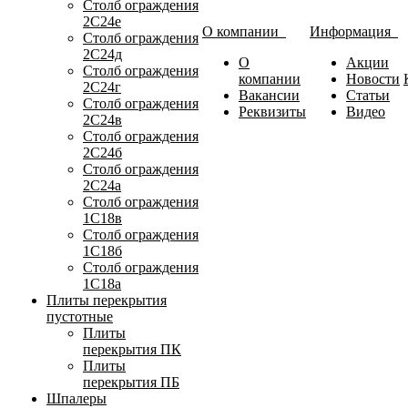
Столб ограждения
2С24е
О компании
Информация
Столб ограждения
2С24д
О
Акции
Столб ограждения
компании
Новости
2С24г
Вакансии
Статьи
Столб ограждения
Реквизиты
Видео
2С24в
Столб ограждения
2С24б
Столб ограждения
2С24а
Столб ограждения
1С18в
Столб ограждения
1С18б
Столб ограждения
1С18а
Плиты перекрытия
пустотные
Плиты
перекрытия ПК
Плиты
перекрытия ПБ
Шпалеры