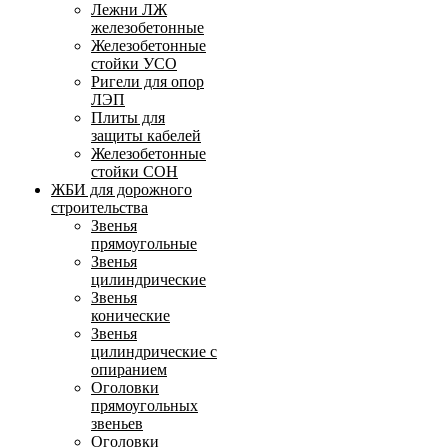
Лежни ЛЖ
железобетонные
Железобетонные
стойки УСО
Ригели для опор
ЛЭП
Плиты для
защиты кабелей
Железобетонные
стойки СОН
ЖБИ для дорожного
строительства
Звенья
прямоугольные
Звенья
цилиндрические
Звенья
конические
Звенья
цилиндрические с
опиранием
Оголовки
прямоугольных
звеньев
Оголовки