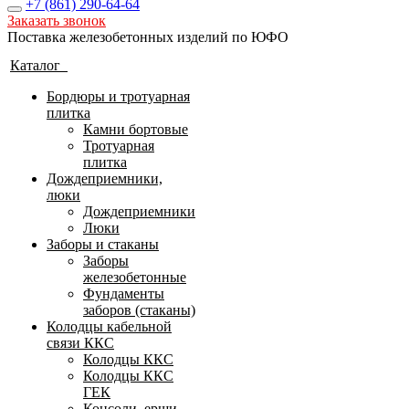
+7 (861)
290-64-64
Заказать звонок
Поставка железобетонных изделий по ЮФО
Каталог
Бордюры и тротуарная
плитка
Камни бортовые
Тротуарная
плитка
Дождеприемники,
люки
Дождеприемники
Люки
Заборы и стаканы
Заборы
железобетонные
Фундаменты
заборов (стаканы)
Колодцы кабельной
связи ККС
Колодцы ККС
Колодцы ККС
ГЕК
Консоли, ерши,