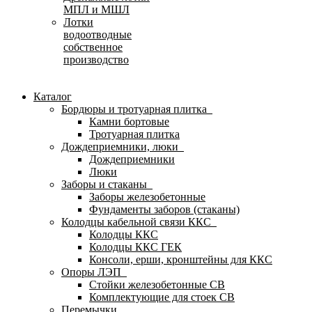
МПЛ и МШЛ
Лотки
водоотводные
собственное
производство
Каталог
Бордюры и тротуарная плитка
Камни бортовые
Тротуарная плитка
Дождеприемники, люки
Дождеприемники
Люки
Заборы и стаканы
Заборы железобетонные
Фундаменты заборов (стаканы)
Колодцы кабельной связи ККС
Колодцы ККС
Колодцы ККС ГЕК
Консоли, ерши, кронштейны для ККС
Опоры ЛЭП
Стойки железобетонные СВ
Комплектующие для стоек СВ
Перемычки