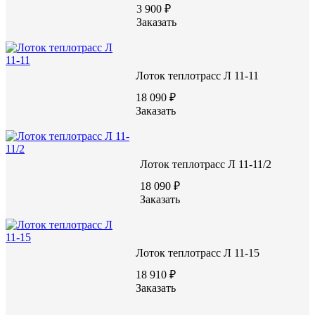
10220 руб.
3 900 ₽
Заказать
Цену уточняйте у менеджера
Заказать
Лоток теплотрасс Л 11-11
18 090 ₽
Заказать
Лоток теплотрасс Л 11-11/2
Характеристики:
18 090 ₽
720
Длина (L), мм
Заказать
1840
Ширина (W), мм
1640
Высота (H), мм
В22,5/М300
Марка бетона
110
Масса, кг
Лоток теплотрасс Л 11-15
18 910 ₽
Заказать