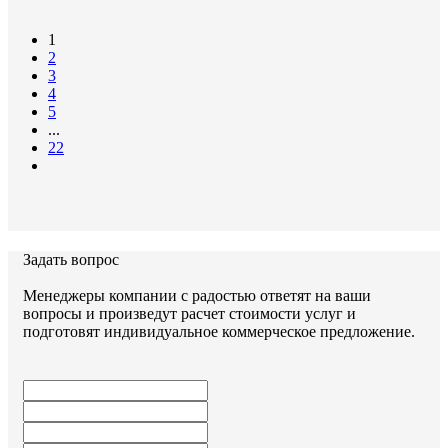
Документы:
1
2
серия 3.006.1-2.87
3
4
5
...
22
Задать вопрос
Задать вопрос
Менеджеры компании с радостью ответят на ваши
вопросы и произведут расчет стоимости услуг и
подготовят индивидуальное коммерческое предложение.