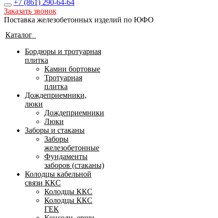
+7 (861)
290-64-64
Заказать звонок
Поставка железобетонных изделий по ЮФО
Каталог
Бордюры и тротуарная
плитка
Камни бортовые
Тротуарная
плитка
Дождеприемники,
люки
Дождеприемники
Люки
Заборы и стаканы
Заборы
железобетонные
Фундаменты
заборов (стаканы)
Колодцы кабельной
связи ККС
Колодцы ККС
Колодцы ККС
ГЕК
Консоли, ерши,