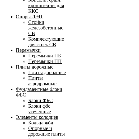
кронштейны для
ККС
Опоры ЛЭП
Стойки
железобетонные
СВ
Комплектующие
для стоек СВ
Перемычки
Перемычки ПБ
Перемычки ПП
Плиты дорожные
Плиты дорожные
Плиты
аэродромные
Фундаментные блоки
ФБС
Блоки ФБС
Блоки фбс
усеченные
Элементы колодцев
Кольца жби
Опорные и
дорожные плиты