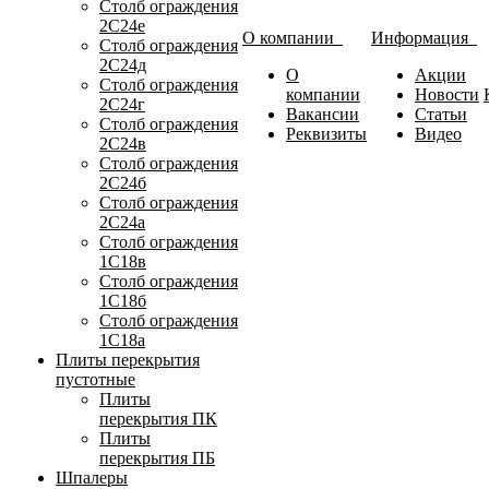
Столб ограждения
2С24е
О компании
Информация
Столб ограждения
2С24д
О
Акции
Столб ограждения
компании
Новости
2С24г
Вакансии
Статьи
Столб ограждения
Реквизиты
Видео
2С24в
Столб ограждения
2С24б
Столб ограждения
2С24а
Столб ограждения
1С18в
Столб ограждения
1С18б
Столб ограждения
1С18а
Плиты перекрытия
пустотные
Плиты
перекрытия ПК
Плиты
перекрытия ПБ
Шпалеры