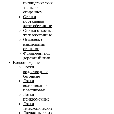
цилиндрических
звеньев с
опиранием
Стенки
портальные
железобетонные
Стенки откосные
железобетонные
Оголовок с
ныряющими
стенками
Фундамент под
дорожный знак
Водоотведение
Лотки
водоотводные
бетонные
Лотки
водоотводные
пластиковые
Лотки
прикромочные
Лотки
телескопические
Дренажные лотки