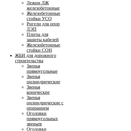
Лежни ЛЖ
железобетонные
Железобетонные
стойки УСО
Ригели для опор
ЛЭП
Плиты для
защиты кабелей
Железобетонные
стойки СОН
ЖБИ для дорожного
строительства
Звенья
прямоугольные
Звенья
цилиндрические
Звенья
конические
Звенья
цилиндрические с
опиранием
Оголовки
прямоугольных
звеньев
Оголовки