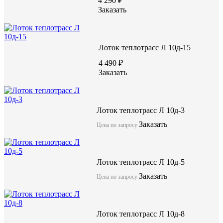
4 290 ₽
Заказать
Лоток теплотрасс Л 10д-15
4 490 ₽
Заказать
Лотки теплотрасс являются универсальными изделиями из жел
предназначены для трубопроводов различного диаметра и на
обустройство с использование лотков подземных транспортных
установка внутри каналов транспортеров. Возможно изготовл
Лоток теплотрасс Л 10д-3
двух уложенных один на другой лотков, соединяемых между 
Заказать
отрезками швеллеров, которые укладывают в продольные швы 
Цена по запросу
тоннеля.
Лоток теплотрасс Л 10д-5
Лоток теплотрасс Л 18д-12
Заказать
Цена по запросу
акция
Лоток теплотрасс Л 10д-8