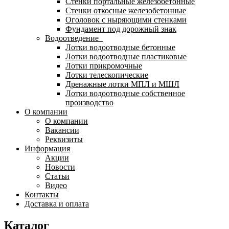
Стенки портальные железобетонные
Стенки откосные железобетонные
Оголовок с ныряющими стенками
Фундамент под дорожный знак
Водоотведение
Лотки водоотводные бетонные
Лотки водоотводные пластиковые
Лотки прикромочные
Лотки телескопические
Дренажные лотки МПЛ и МШЛ
Лотки водоотводные собственное
производство
О компании
О компании
Вакансии
Реквизиты
Информация
Акции
Новости
Статьи
Видео
Контакты
Доставка и оплата
Каталог