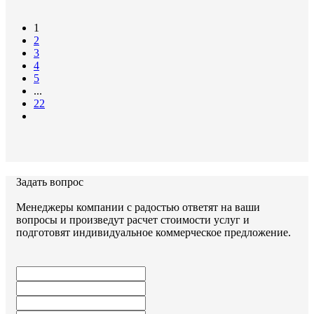
Документы:
1
2
серия 3.006.1-2.87
3
4
5
...
22
Задать вопрос
Задать вопрос
Менеджеры компании с радостью ответят на ваши
вопросы и произведут расчет стоимости услуг и
подготовят индивидуальное коммерческое предложение.