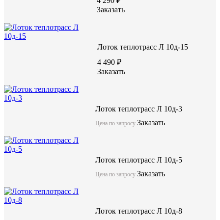
4 290 ₽
Заказать
Лоток теплотрасс Л 10д-15
4 490 ₽
Заказать
Лотки теплотрасс являются универсальными изделиями из жел
предназначены для трубопроводов различного диаметра и на
обустройство с использование лотков подземных транспортных
установка внутри каналов транспортеров. Возможно изготовл
Лоток теплотрасс Л 10д-3
двух уложенных один на другой лотков, соединяемых между 
Заказать
отрезками швеллеров, которые укладывают в продольные швы 
Цена по запросу
тоннеля.
Лоток теплотрасс Л 10д-5
Лоток теплотрасс Л 18-3а/2
Заказать
Цена по запросу
акция
Лоток теплотрасс Л 10д-8