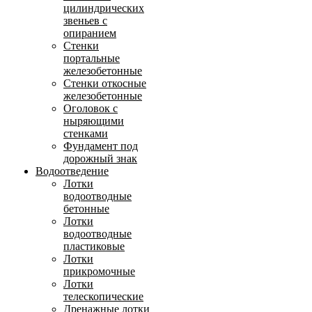
цилиндрических
звеньев с
опиранием
Стенки
портальные
железобетонные
Стенки откосные
железобетонные
Оголовок с
ныряющими
стенками
Фундамент под
дорожный знак
Водоотведение
Лотки
водоотводные
бетонные
Лотки
водоотводные
пластиковые
Лотки
прикромочные
Лотки
телескопические
Дренажные лотки