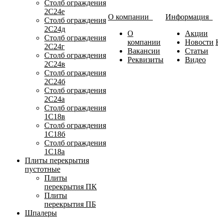
Столб ограждения
2С24е
О компании
Информация
Столб ограждения
2С24д
О
Акции
Столб ограждения
компании
Новости
2С24г
Вакансии
Статьи
Столб ограждения
Реквизиты
Видео
2С24в
Столб ограждения
2С24б
Столб ограждения
2С24а
Столб ограждения
1С18в
Столб ограждения
1С18б
Столб ограждения
1С18а
Плиты перекрытия
пустотные
Плиты
перекрытия ПК
Плиты
перекрытия ПБ
Шпалеры