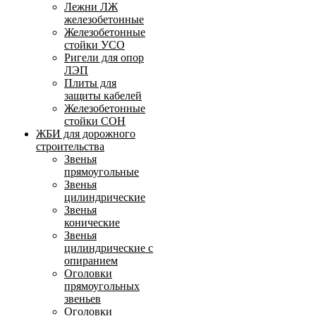
Лежни ЛЖ
железобетонные
Железобетонные
стойки УСО
Ригели для опор
ЛЭП
Плиты для
защиты кабелей
Железобетонные
стойки СОН
ЖБИ для дорожного
строительства
Звенья
прямоугольные
Звенья
цилиндрические
Звенья
конические
Звенья
цилиндрические с
опиранием
Оголовки
прямоугольных
звеньев
Оголовки