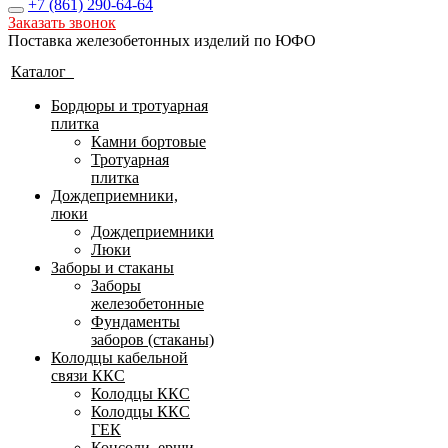
+7 (861)
290-64-64
Заказать звонок
Поставка железобетонных изделий по ЮФО
Каталог
Бордюры и тротуарная
плитка
Камни бортовые
Тротуарная
плитка
Дождеприемники,
люки
Дождеприемники
Люки
Заборы и стаканы
Заборы
железобетонные
Фундаменты
заборов (стаканы)
Колодцы кабельной
связи ККС
Колодцы ККС
Колодцы ККС
ГЕК
Консоли, ерши,