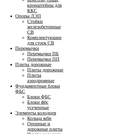
кронштейны для
ККС
Опоры ЛЭП
Стойки
железобетонные
СВ
Комплектующие
для стоек СВ
Перемычки
Перемычки ПБ
Перемычки ПП
Плиты дорожные
Плиты дорожные
Плиты
аэродромные
Фундаментные блоки
ФБС
Блоки ФБС
Блоки фбс
усеченные
Элементы колодцев
Кольца жби
Опорные и
дорожные плиты