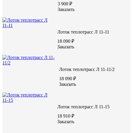
Цена по запросу
3 900 ₽
Заказать
Цену уточняйте у менеджера
Заказать
Лоток теплотрасс Л 11-11
18 090 ₽
Заказать
Лоток теплотрасс Л 11-11/2
Характеристики:
18 090 ₽
2970
Длина (L), мм
Заказать
1840
Ширина (W), мм
1640
Высота (H), мм
В22,5/М300
Марка бетона
4650
Масса, кг
Лоток теплотрасс Л 11-15
18 910 ₽
Заказать