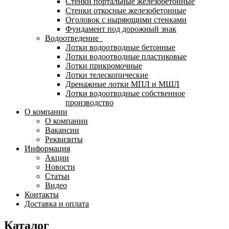
Стенки портальные железобетонные
Стенки откосные железобетонные
Оголовок с ныряющими стенками
Фундамент под дорожный знак
Водоотведение
Лотки водоотводные бетонные
Лотки водоотводные пластиковые
Лотки прикромочные
Лотки телескопические
Дренажные лотки МПЛ и МШЛ
Лотки водоотводные собственное
производство
О компании
О компании
Вакансии
Реквизиты
Информация
Акции
Новости
Статьи
Видео
Контакты
Доставка и оплата
Каталог