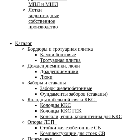
МПЛ и МШЛ
Лотки
водоотводные
собственное
производство
Каталог
Бордюры и тротуарная плитка
Камни бортовые
Тротуарная плитка
Дождеприемники, люки
Дождеприемники
Люки
Заборы и стаканы
Заборы железобетонные
Фундаменты заборов (стаканы)
Колодцы кабельной связи ККС
Колодцы ККС
Колодцы ККС ГЕК
Консоли, ерши, кронштейны для ККС
Опоры ЛЭП
Стойки железобетонные СВ
Комплектующие для стоек СВ
Перемычки