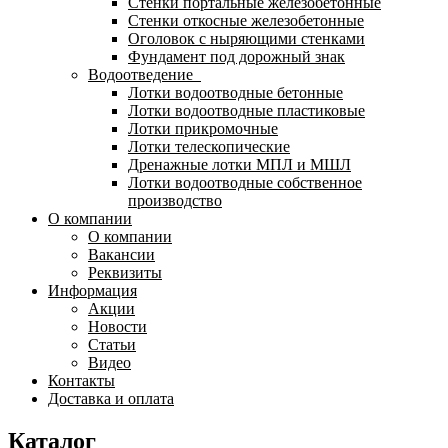
Стенки портальные железобетонные
Стенки откосные железобетонные
Оголовок с ныряющими стенками
Фундамент под дорожный знак
Водоотведение
Лотки водоотводные бетонные
Лотки водоотводные пластиковые
Лотки прикромочные
Лотки телескопические
Дренажные лотки МПЛ и МШЛ
Лотки водоотводные собственное
производство
О компании
О компании
Вакансии
Реквизиты
Информация
Акции
Новости
Статьи
Видео
Контакты
Доставка и оплата
Каталог