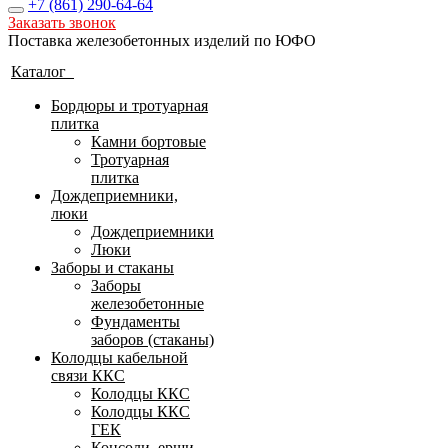
+7 (861)
290-64-64
Заказать звонок
Поставка железобетонных изделий по ЮФО
Каталог
Бордюры и тротуарная
плитка
Камни бортовые
Тротуарная
плитка
Дождеприемники,
люки
Дождеприемники
Люки
Заборы и стаканы
Заборы
железобетонные
Фундаменты
заборов (стаканы)
Колодцы кабельной
связи ККС
Колодцы ККС
Колодцы ККС
ГЕК
Консоли, ерши,