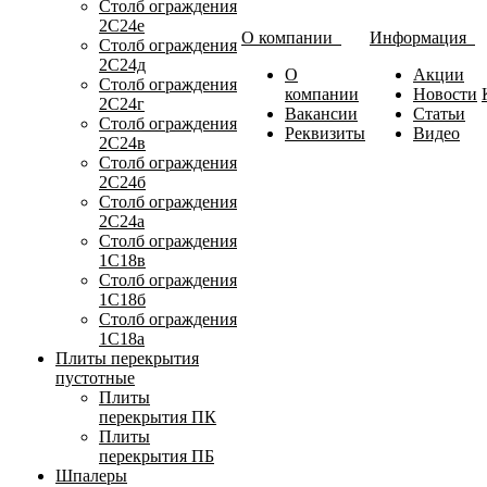
Столб ограждения
2С24е
О компании
Информация
Столб ограждения
2С24д
О
Акции
Столб ограждения
компании
Новости
2С24г
Вакансии
Статьи
Столб ограждения
Реквизиты
Видео
2С24в
Столб ограждения
2С24б
Столб ограждения
2С24а
Столб ограждения
1С18в
Столб ограждения
1С18б
Столб ограждения
1С18а
Плиты перекрытия
пустотные
Плиты
перекрытия ПК
Плиты
перекрытия ПБ
Шпалеры