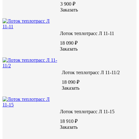
Цена по запросу
3 900 ₽
Заказать
Цену уточняйте у менеджера
Заказать
Лоток теплотрасс Л 11-11
18 090 ₽
Заказать
Лоток теплотрасс Л 11-11/2
Характеристики:
18 090 ₽
5970
Длина (L), мм
Заказать
1840
Ширина (W), мм
720
Высота (H), мм
В22,5/М300
Марка бетона
4950
Масса, кг
Лоток теплотрасс Л 11-15
18 910 ₽
Заказать