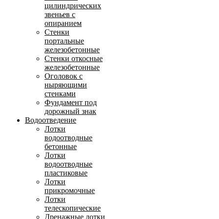
цилиндрических
звеньев с
опиранием
Стенки
портальные
железобетонные
Стенки откосные
железобетонные
Оголовок с
ныряющими
стенками
Фундамент под
дорожный знак
Водоотведение
Лотки
водоотводные
бетонные
Лотки
водоотводные
пластиковые
Лотки
прикромочные
Лотки
телескопические
Дренажные лотки