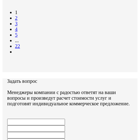
Документы:
1
2
серия 3.006.1-2.87
3
4
5
...
22
Задать вопрос
Задать вопрос
Менеджеры компании с радостью ответят на ваши
вопросы и произведут расчет стоимости услуг и
подготовят индивидуальное коммерческое предложение.