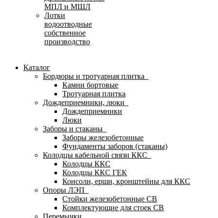
МПЛ и МШЛ
Лотки
водоотводные
собственное
производство
Каталог
Бордюры и тротуарная плитка
Камни бортовые
Тротуарная плитка
Дождеприемники, люки
Дождеприемники
Люки
Заборы и стаканы
Заборы железобетонные
Фундаменты заборов (стаканы)
Колодцы кабельной связи ККС
Колодцы ККС
Колодцы ККС ГЕК
Консоли, ерши, кронштейны для ККС
Опоры ЛЭП
Стойки железобетонные СВ
Комплектующие для стоек СВ
Перемычки