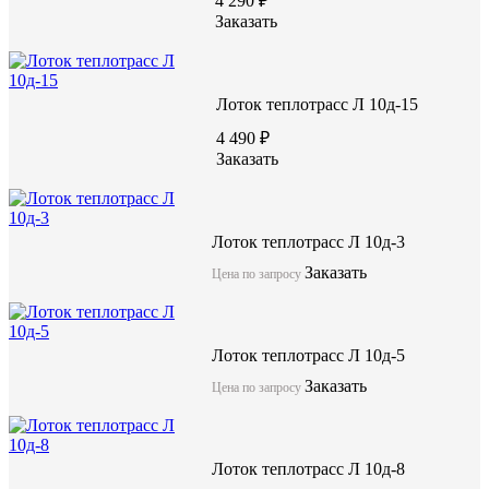
4 290 ₽
Заказать
Лоток теплотрасс Л 10д-15
4 490 ₽
Заказать
Лотки теплотрасс являются универсальными изделиями из жел
предназначены для трубопроводов различного диаметра и на
обустройство с использование лотков подземных транспортных
установка внутри каналов транспортеров. Возможно изготовл
Лоток теплотрасс Л 10д-3
двух уложенных один на другой лотков, соединяемых между 
Заказать
отрезками швеллеров, которые укладывают в продольные швы 
Цена по запросу
тоннеля.
Лоток теплотрасс Л 10д-5
Лоток теплотрасс Л 15-3
Заказать
Цена по запросу
акция
Лоток теплотрасс Л 10д-8