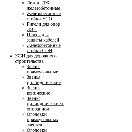
Лежни ЛЖ
железобетонные
Железобетонные
стойки УСО
Ригели для опор
ЛЭП
Плиты для
защиты кабелей
Железобетонные
стойки СОН
ЖБИ для дорожного
строительства
Звенья
прямоугольные
Звенья
цилиндрические
Звенья
конические
Звенья
цилиндрические с
опиранием
Оголовки
прямоугольных
звеньев
Оголовки