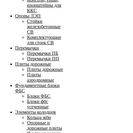
кронштейны для
ККС
Опоры ЛЭП
Стойки
железобетонные
СВ
Комплектующие
для стоек СВ
Перемычки
Перемычки ПБ
Перемычки ПП
Плиты дорожные
Плиты дорожные
Плиты
аэродромные
Фундаментные блоки
ФБС
Блоки ФБС
Блоки фбс
усеченные
Элементы колодцев
Кольца жби
Опорные и
дорожные плиты