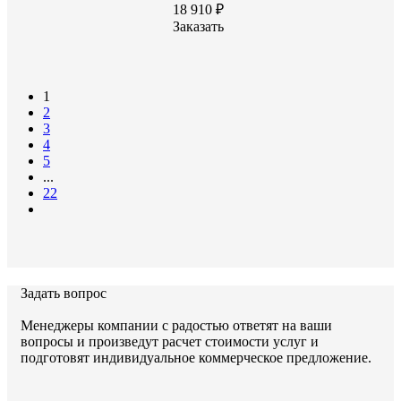
2500
Масса, кг
18 910 ₽
Заказать
1
2
Документы:
3
4
серия 3.006.1-2.87
5
...
22
Задать вопрос
Задать вопрос
Менеджеры компании с радостью ответят на ваши
вопросы и произведут расчет стоимости услуг и
подготовят индивидуальное коммерческое предложение.