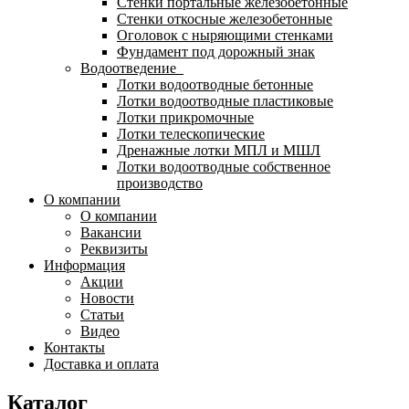
Стенки портальные железобетонные
Стенки откосные железобетонные
Оголовок с ныряющими стенками
Фундамент под дорожный знак
Водоотведение
Лотки водоотводные бетонные
Лотки водоотводные пластиковые
Лотки прикромочные
Лотки телескопические
Дренажные лотки МПЛ и МШЛ
Лотки водоотводные собственное
производство
О компании
О компании
Вакансии
Реквизиты
Информация
Акции
Новости
Статьи
Видео
Контакты
Доставка и оплата
Каталог