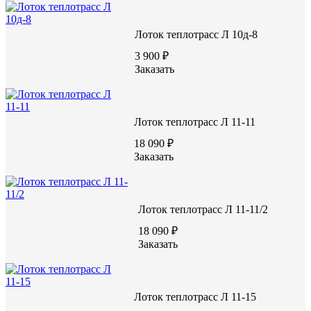
Лоток теплотрасс Л 10д-8
акция
3 900 ₽
Заказать
23760 руб.
Цену уточняйте у менеджера
Лоток теплотрасс Л 11-11
Заказать
18 090 ₽
Заказать
Лоток теплотрасс Л 11-11/2
Характеристики:
18 090 ₽
Заказать
2970
Длина (L), мм
1840
Ширина (W), мм
720
Высота (H), мм
Лоток теплотрасс Л 11-15
В22,5/М300
Марка бетона