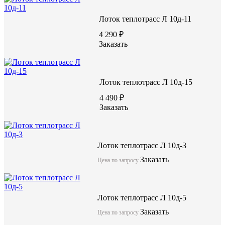
Лоток теплотрасс Л 10д-11
4 290 ₽
Заказать
Лоток теплотрасс Л 10д-15
4 490 ₽
Заказать
Лотки теплотрасс являются универсальными изделиями из жел
предназначены для трубопроводов различного диаметра и на
Лоток теплотрасс Л 10д-3
обустройство с использование лотков подземных транспортных
установка внутри каналов транспортеров. Возможно изготовл
Заказать
Цена по запросу
двух уложенных один на другой лотков, соединяемых между 
отрезками швеллеров, которые укладывают в продольные швы 
тоннеля.
Лоток теплотрасс Л 10д-5
Заказать
Цена по запросу
Лоток теплотрасс Л 15-11/2