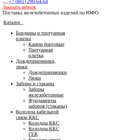
+7 (861)
290-64-64
Заказать звонок
Поставка железобетонных изделий по ЮФО
Каталог
Бордюры и тротуарная
плитка
Камни бортовые
Тротуарная
плитка
Дождеприемники,
люки
Дождеприемники
Люки
Заборы и стаканы
Заборы
железобетонные
Фундаменты
заборов (стаканы)
Колодцы кабельной
связи ККС
Колодцы ККС
Колодцы ККС
ГЕК
Консоли, ерши,