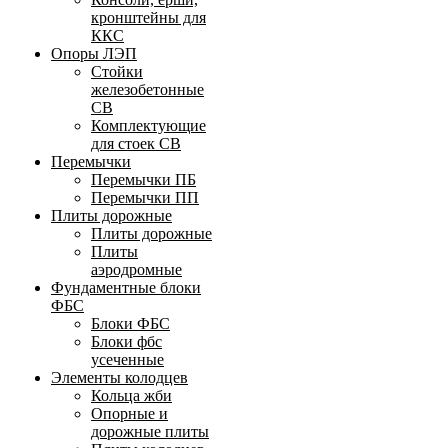
кронштейны для
ККС
Опоры ЛЭП
Стойки
железобетонные
СВ
Комплектующие
для стоек СВ
Перемычки
Перемычки ПБ
Перемычки ПП
Плиты дорожные
Плиты дорожные
Плиты
аэродромные
Фундаментные блоки
ФБС
Блоки ФБС
Блоки фбс
усеченные
Элементы колодцев
Кольца жби
Опорные и
дорожные плиты