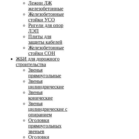
Лежни ЛЖ
железобетонные
Железобетонные
стойки УСО
Ригели для опор
ЛЭП
Плиты для
защиты кабелей
Железобетонные
стойки СОН
ЖБИ для дорожного
строительства
Звенья
прямоугольные
Звенья
цилиндрические
Звенья
конические
Звенья
цилиндрические с
опиранием
Оголовки
прямоугольных
звеньев
Оголовки