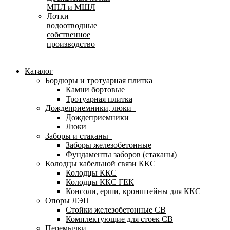
МПЛ и МШЛ
Лотки
водоотводные
собственное
производство
Каталог
Бордюры и тротуарная плитка
Камни бортовые
Тротуарная плитка
Дождеприемники, люки
Дождеприемники
Люки
Заборы и стаканы
Заборы железобетонные
Фундаменты заборов (стаканы)
Колодцы кабельной связи ККС
Колодцы ККС
Колодцы ККС ГЕК
Консоли, ерши, кронштейны для ККС
Опоры ЛЭП
Стойки железобетонные СВ
Комплектующие для стоек СВ
Перемычки