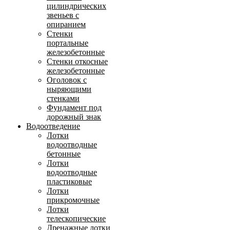
цилиндрических
звеньев с
опиранием
Стенки
портальные
железобетонные
Стенки откосные
железобетонные
Оголовок с
ныряющими
стенками
Фундамент под
дорожный знак
Водоотведение
Лотки
водоотводные
бетонные
Лотки
водоотводные
пластиковые
Лотки
прикромочные
Лотки
телескопические
Дренажные лотки