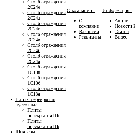
Столб ограждения
2С24е
О компании
Информация
Столб ограждения
2С24д
О
Акции
Столб ограждения
компании
Новости
2С24г
Вакансии
Статьи
Столб ограждения
Реквизиты
Видео
2С24в
Столб ограждения
2С24б
Столб ограждения
2С24а
Столб ограждения
1С18в
Столб ограждения
1С18б
Столб ограждения
1С18а
Плиты перекрытия
пустотные
Плиты
перекрытия ПК
Плиты
перекрытия ПБ
Шпалеры