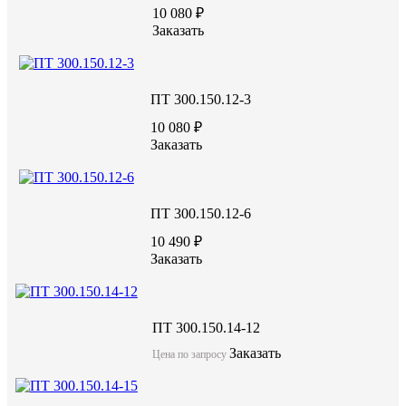
10 080 ₽
Заказать
ПТ 300.150.12-3
10 080 ₽
Основное назначение плиты обеспечение высокой плотности ка
Заказать
сохранность инженерных коммуникаций, проложенных под зем
факторов: излишней влаги, перепадов температуры и обвалов 
ПТ 300.150.12-6
ПТО 200.240.14-6
10 490 ₽
Заказать
акция
ПТ 300.150.14-12
26760 руб.
Заказать
Цена по запросу
Цену уточняйте у менеджера