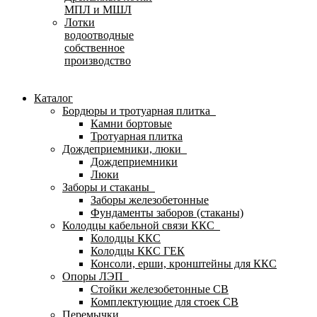
МПЛ и МШЛ
Лотки
водоотводные
собственное
производство
Каталог
Бордюры и тротуарная плитка
Камни бортовые
Тротуарная плитка
Дождеприемники, люки
Дождеприемники
Люки
Заборы и стаканы
Заборы железобетонные
Фундаменты заборов (стаканы)
Колодцы кабельной связи ККС
Колодцы ККС
Колодцы ККС ГЕК
Консоли, ерши, кронштейны для ККС
Опоры ЛЭП
Стойки железобетонные СВ
Комплектующие для стоек СВ
Перемычки