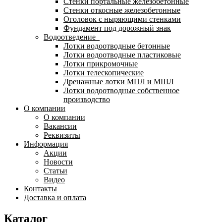
Стенки портальные железобетонные
Стенки откосные железобетонные
Оголовок с ныряющими стенками
Фундамент под дорожный знак
Водоотведение
Лотки водоотводные бетонные
Лотки водоотводные пластиковые
Лотки прикромочные
Лотки телескопические
Дренажные лотки МПЛ и МШЛ
Лотки водоотводные собственное
производство
О компании
О компании
Вакансии
Реквизиты
Информация
Акции
Новости
Статьи
Видео
Контакты
Доставка и оплата
Каталог