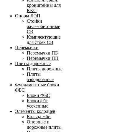
кронштейны для
ККС
Опоры ЛЭП
Стойки
железобетонные
СВ
Комплектующие
для стоек СВ
Перемычки
Перемычки ПБ
Перемычки ПП
Плиты дорожные
Плиты дорожные
Плиты
аэродромные
Фундаментные блоки
ФБС
Блоки ФБС
Блоки фбс
усеченные
Элементы колодцев
Кольца жби
Опорные и
дорожные плиты