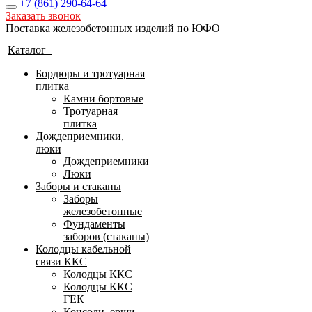
+7 (861)
290-64-64
Заказать звонок
Поставка железобетонных изделий по ЮФО
Каталог
Бордюры и тротуарная
плитка
Камни бортовые
Тротуарная
плитка
Дождеприемники,
люки
Дождеприемники
Люки
Заборы и стаканы
Заборы
железобетонные
Фундаменты
заборов (стаканы)
Колодцы кабельной
связи ККС
Колодцы ККС
Колодцы ККС
ГЕК
Консоли, ерши,