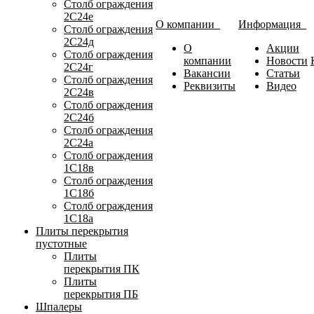
Столб ограждения
2С24е
О компании
Информация
Столб ограждения
2С24д
О
Акции
Столб ограждения
компании
Новости
2С24г
Вакансии
Статьи
Столб ограждения
Реквизиты
Видео
2С24в
Столб ограждения
2С24б
Столб ограждения
2С24а
Столб ограждения
1С18в
Столб ограждения
1С18б
Столб ограждения
1С18а
Плиты перекрытия
пустотные
Плиты
перекрытия ПК
Плиты
перекрытия ПБ
Шпалеры