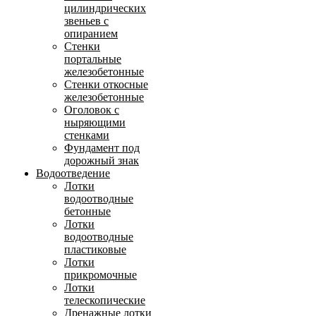
цилиндрических
звеньев с
опиранием
Стенки
портальные
железобетонные
Стенки откосные
железобетонные
Оголовок с
ныряющими
стенками
Фундамент под
дорожный знак
Водоотведение
Лотки
водоотводные
бетонные
Лотки
водоотводные
пластиковые
Лотки
прикромочные
Лотки
телескопические
Дренажные лотки