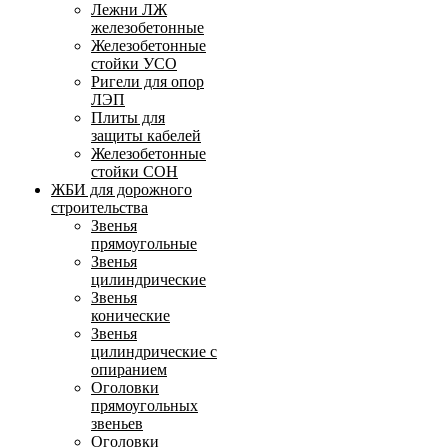
Лежни ЛЖ
железобетонные
Железобетонные
стойки УСО
Ригели для опор
ЛЭП
Плиты для
защиты кабелей
Железобетонные
стойки СОН
ЖБИ для дорожного
строительства
Звенья
прямоугольные
Звенья
цилиндрические
Звенья
конические
Звенья
цилиндрические с
опиранием
Оголовки
прямоугольных
звеньев
Оголовки