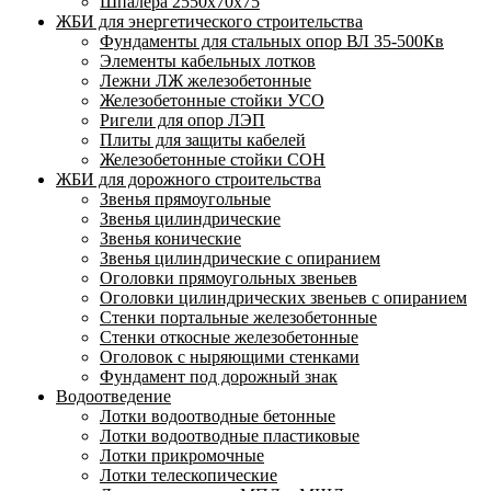
Шпалера 2550х70х75
ЖБИ для энергетического строительства
Фундаменты для стальных опор ВЛ 35-500Кв
Элементы кабельных лотков
Лежни ЛЖ железобетонные
Железобетонные стойки УСО
Ригели для опор ЛЭП
Плиты для защиты кабелей
Железобетонные стойки СОН
ЖБИ для дорожного строительства
Звенья прямоугольные
Звенья цилиндрические
Звенья конические
Звенья цилиндрические с опиранием
Оголовки прямоугольных звеньев
Оголовки цилиндрических звеньев с опиранием
Стенки портальные железобетонные
Стенки откосные железобетонные
Оголовок с ныряющими стенками
Фундамент под дорожный знак
Водоотведение
Лотки водоотводные бетонные
Лотки водоотводные пластиковые
Лотки прикромочные
Лотки телескопические