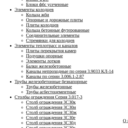
Блоки фбс усеченные
Элементы колодцев
Кольца жби
Опорные и дорожные плиты
Плиты колодцев
Кольца бетонные футерованные
Соединительные элементы
Стремянки для колодцев
Элементы теплотрасс и каналов
Плиты перекрытия камер
Подушки опорные
Элементы лотков
Балки железобетонные
Каналы непроходные по серия 3.9033 КЛ-14
Каналы по серии 3.006.1-2.87
Трубы железобетонные безнапорные
Трубы железобетонные
Трубы асбестоцементные
Столбы ограждения Серия 3.017-3
Столб ограждения 3С30к
Столб ограждения 3С30и
Столб ограждения 3С30ж
Столб ограждения 3С30е
О
Столб ограждения 3С30д
Столб ограждения 3С30г