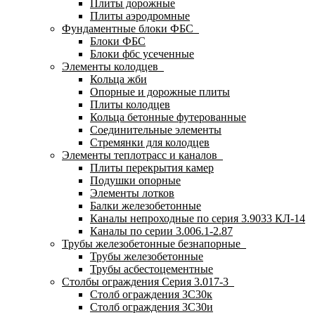
Плиты дорожные
Плиты аэродромные
Фундаментные блоки ФБС
Блоки ФБС
Блоки фбс усеченные
Элементы колодцев
Кольца жби
Опорные и дорожные плиты
Плиты колодцев
Кольца бетонные футерованные
Соединительные элементы
Стремянки для колодцев
Элементы теплотрасс и каналов
Плиты перекрытия камер
Подушки опорные
Элементы лотков
Балки железобетонные
Каналы непроходные по серия 3.9033 КЛ-14
Каналы по серии 3.006.1-2.87
Трубы железобетонные безнапорные
Трубы железобетонные
Трубы асбестоцементные
Столбы ограждения Серия 3.017-3
Столб ограждения 3С30к
Столб ограждения 3С30и