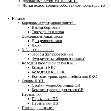
Дренажные лотки МПЛ и МШЛ
Лотки водоотводные собственное производство
Каталог
Бордюры и тротуарная плитка
Камни бортовые
Тротуарная плитка
Дождеприемники, люки
Дождеприемники
Люки
Заборы и стаканы
Заборы железобетонные
Фундаменты заборов (стаканы)
Колодцы кабельной связи ККС
Колодцы ККС
Колодцы ККС ГЕК
Консоли, ерши, кронштейны для ККС
Опоры ЛЭП
Стойки железобетонные СВ
Комплектующие для стоек СВ
Перемычки
Перемычки ПБ
Перемычки ПП
Плиты дорожные