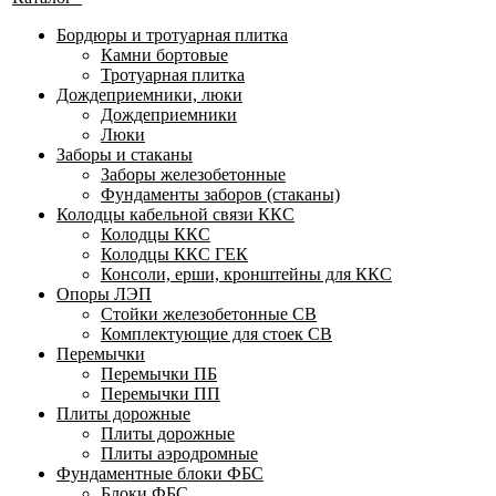
Бордюры и тротуарная плитка
Камни бортовые
Тротуарная плитка
Дождеприемники, люки
Дождеприемники
Люки
Заборы и стаканы
Заборы железобетонные
Фундаменты заборов (стаканы)
Колодцы кабельной связи ККС
Колодцы ККС
Колодцы ККС ГЕК
Консоли, ерши, кронштейны для ККС
Опоры ЛЭП
Стойки железобетонные СВ
Комплектующие для стоек СВ
Перемычки
Перемычки ПБ
Перемычки ПП
Плиты дорожные
Плиты дорожные
Плиты аэродромные
Фундаментные блоки ФБС
Блоки ФБС