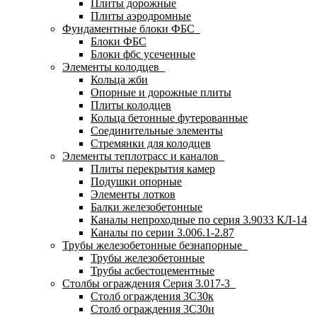
Плиты дорожные
Плиты аэродромные
Фундаментные блоки ФБС
Блоки ФБС
Блоки фбс усеченные
Элементы колодцев
Кольца жби
Опорные и дорожные плиты
Плиты колодцев
Кольца бетонные футерованные
Соединительные элементы
Стремянки для колодцев
Элементы теплотрасс и каналов
Плиты перекрытия камер
Подушки опорные
Элементы лотков
Балки железобетонные
Каналы непроходные по серия 3.9033 КЛ-14
Каналы по серии 3.006.1-2.87
Трубы железобетонные безнапорные
Трубы железобетонные
Трубы асбестоцементные
Столбы ограждения Серия 3.017-3
Столб ограждения 3С30к
Столб ограждения 3С30и