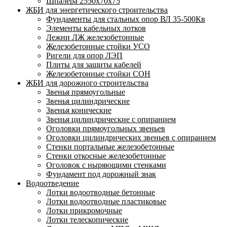
Шпалера 2550х70х75
ЖБИ для энергетического строительства
Фундаменты для стальных опор ВЛ 35-500Кв
Элементы кабельных лотков
Лежни ЛЖ железобетонные
Железобетонные стойки УСО
Ригели для опор ЛЭП
Плиты для защиты кабелей
Железобетонные стойки СОН
ЖБИ для дорожного строительства
Звенья прямоугольные
Звенья цилиндрические
Звенья конические
Звенья цилиндрические с опиранием
Оголовки прямоугольных звеньев
Оголовки цилиндрических звеньев с опиранием
Стенки портальные железобетонные
Стенки откосные железобетонные
Оголовок с ныряющими стенками
Фундамент под дорожный знак
Водоотведение
Лотки водоотводные бетонные
Лотки водоотводные пластиковые
Лотки прикромочные
Лотки телескопические