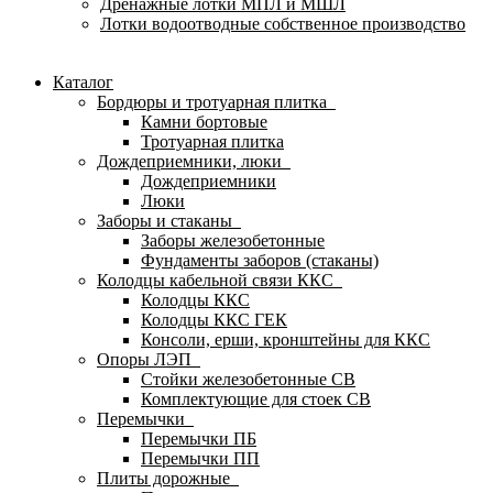
Дренажные лотки МПЛ и МШЛ
Лотки водоотводные собственное производство
Каталог
Бордюры и тротуарная плитка
Камни бортовые
Тротуарная плитка
Дождеприемники, люки
Дождеприемники
Люки
Заборы и стаканы
Заборы железобетонные
Фундаменты заборов (стаканы)
Колодцы кабельной связи ККС
Колодцы ККС
Колодцы ККС ГЕК
Консоли, ерши, кронштейны для ККС
Опоры ЛЭП
Стойки железобетонные СВ
Комплектующие для стоек СВ
Перемычки
Перемычки ПБ
Перемычки ПП
Плиты дорожные