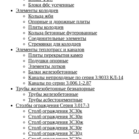
Блоки фбс усеченные
Элементы колодцев
Кольца жби
Опорные и дорожные плиты
Плиты колодцев
Кольца бетонные футерованные
Соединительные элементы
Стремянки для колодцев
Элементы теплотрасс и каналов
Плиты перекрытия камер
Подушки опорные
Элементы лотков
Балки железобетонные
Каналы непроходные по серия 3.9033 КЛ-14
Каналы по серии 3.006.1-2.87
Трубы железобетонные безнапорные
Трубы железобетонные
Трубы асбестоцементные
Столбы ограждения Серия 3.017-3
Столб ограждения 3С30к
Столб ограждения 3С30и
Столб ограждения 3С30ж
Столб ограждения 3С30е
О
Столб ограждения 3С30д
Столб ограждения 3С30г