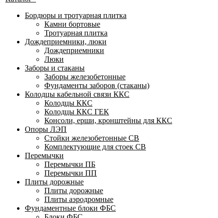
Бордюры и тротуарная плитка
Камни бортовые
Тротуарная плитка
Дождеприемники, люки
Дождеприемники
Люки
Заборы и стаканы
Заборы железобетонные
Фундаменты заборов (стаканы)
Колодцы кабельной связи ККС
Колодцы ККС
Колодцы ККС ГЕК
Консоли, ерши, кронштейны для ККС
Опоры ЛЭП
Стойки железобетонные СВ
Комплектующие для стоек СВ
Перемычки
Перемычки ПБ
Перемычки ПП
Плиты дорожные
Плиты дорожные
Плиты аэродромные
Фундаментные блоки ФБС
Блоки ФБС