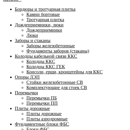
Бордюры и тротуарная плитка
Камни бортовые
Тротуарная плитка
Дождеприемники, люки
Дождеприемники
Люки
Заборы и стаканы
Заборы железобетонные
Фундаменты заборов (стаканы)
Колодцы кабельной связи ККС
Колодцы ККС
Колодцы ККС ГЕК
Консоли, ерши, кронштейны для ККС
Опоры ЛЭП
Стойки железобетонные СВ
Комплектующие для стоек СВ
Перемычки
Перемычки ПБ
Перемычки ПП
Плиты дорожные
Плиты дорожные
Плиты аэродромные
Фундаментные блоки ФБС
Блоки ФБС