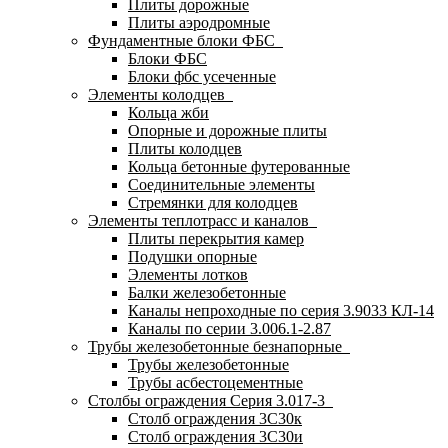
Плиты дорожные
Плиты аэродромные
Фундаментные блоки ФБС
Блоки ФБС
Блоки фбс усеченные
Элементы колодцев
Кольца жби
Опорные и дорожные плиты
Плиты колодцев
Кольца бетонные футерованные
Соединительные элементы
Стремянки для колодцев
Элементы теплотрасс и каналов
Плиты перекрытия камер
Подушки опорные
Элементы лотков
Балки железобетонные
Каналы непроходные по серия 3.9033 КЛ-14
Каналы по серии 3.006.1-2.87
Трубы железобетонные безнапорные
Трубы железобетонные
Трубы асбестоцементные
Столбы ограждения Серия 3.017-3
Столб ограждения 3С30к
Столб ограждения 3С30и