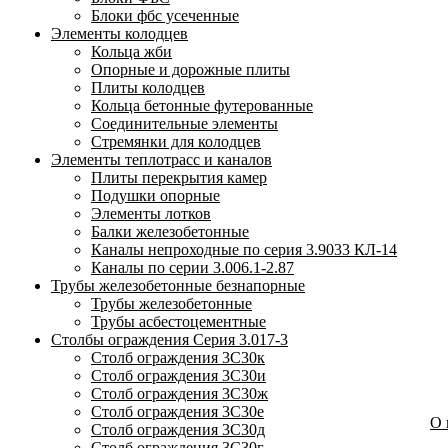
Блоки фбс усеченные
Элементы колодцев
Кольца жби
Опорные и дорожные плиты
Плиты колодцев
Кольца бетонные футерованные
Соединительные элементы
Стремянки для колодцев
Элементы теплотрасс и каналов
Плиты перекрытия камер
Подушки опорные
Элементы лотков
Балки железобетонные
Каналы непроходные по серия 3.9033 КЛ-14
Каналы по серии 3.006.1-2.87
Трубы железобетонные безнапорные
Трубы железобетонные
Трубы асбестоцементные
Столбы ограждения Серия 3.017-3
Столб ограждения 3С30к
Столб ограждения 3С30и
Столб ограждения 3С30ж
Столб ограждения 3С30е
О
Столб ограждения 3С30д
Столб ограждения 3С30г