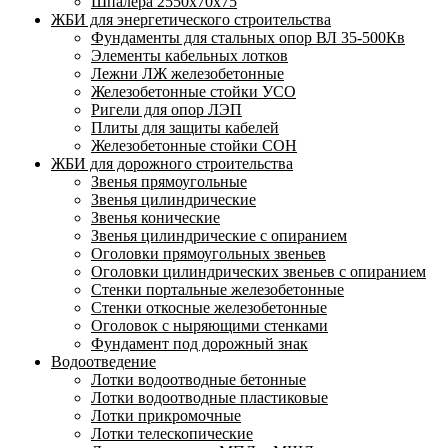
Шпалера 2550х70х75
ЖБИ для энергетического строительства
Фундаменты для стальных опор ВЛ 35-500Кв
Элементы кабельных лотков
Лежни ЛЖ железобетонные
Железобетонные стойки УСО
Ригели для опор ЛЭП
Плиты для защиты кабелей
Железобетонные стойки СОН
ЖБИ для дорожного строительства
Звенья прямоугольные
Звенья цилиндрические
Звенья конические
Звенья цилиндрические с опиранием
Оголовки прямоугольных звеньев
Оголовки цилиндрических звеньев с опиранием
Стенки портальные железобетонные
Стенки откосные железобетонные
Оголовок с ныряющими стенками
Фундамент под дорожный знак
Водоотведение
Лотки водоотводные бетонные
Лотки водоотводные пластиковые
Лотки прикромочные
Лотки телескопические