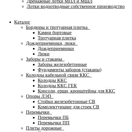
Дренажные лотки МПЛ и МШЛ
Лотки водоотводные собственное производство
Каталог
Бордюры и тротуарная плитка
Камни бортовые
Тротуарная плитка
Дождеприемники, люки
Дождеприемники
Люки
Заборы и стаканы
Заборы железобетонные
Фундаменты заборов (стаканы)
Колодцы кабельной связи ККС
Колодцы ККС
Колодцы ККС ГЕК
Консоли, ерши, кронштейны для ККС
Опоры ЛЭП
Стойки железобетонные СВ
Комплектующие для стоек СВ
Перемычки
Перемычки ПБ
Перемычки ПП
Плиты дорожные